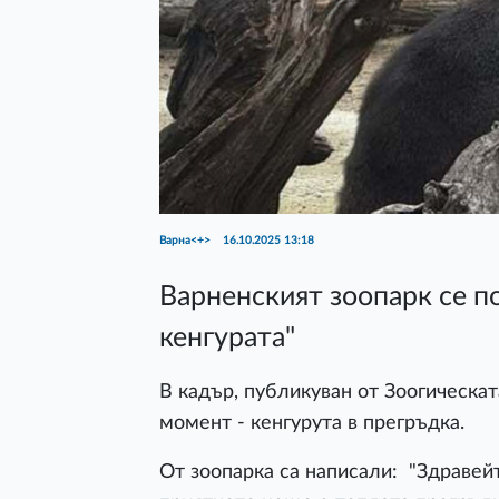
Варна<+>
16.10.2025 13:18
Варненският зоопарк се по
кенгурата"
В кадър, публикуван от Зоогическат
момент - кенгурута в прегръдка.
От зоопарка са написали: "Здравейт