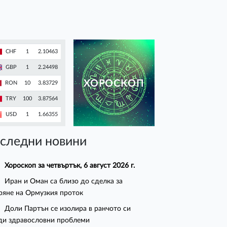
CHF
1
2.10463
GBP
1
2.24498
ХОРОСКОП
RON
10
3.83729
TRY
100
3.87564
USD
1
1.66355
следни новини
Хороскоп за четвъртък, 6 август 2026 г.
Иран и Оман са близо до сделка за
ряне на Ормузкия проток
Доли Партън се изолира в ранчото си
ди здравословни проблеми