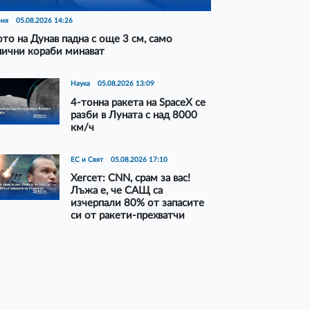
рия
05.08.2026 14:26
то на Дунав падна с още 3 см, само
нични кораби минават
Наука
05.08.2026 13:09
4-тонна ракета на SpaceX се
разби в Луната с над 8000
км/ч
ЕС и Свят
05.08.2026 17:10
Хегсет: CNN, срам за вас!
Лъжа е, че САЩ са
изчерпали 80% от запасите
си от ракети-прехватчи