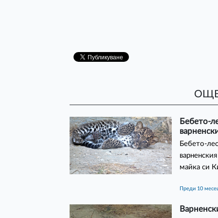
ОЩЕ
Бебето-л
варненск
Бебето-лео
варненския
майка си К
преди 10 месе
Варненск