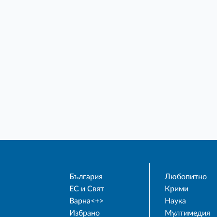
България
Любопитно
ЕС и Свят
Крими
Варна<+>
Наука
Избрано
Мултимедия