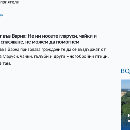
 приятели!
ца
 във Варна: Не ни носете гларуси, чайки и
 спасяване, не можем да помогнем
във Варна призовава гражданите да се въздържат от
а гларуси, чайки, гълъби и други многобройни птици,
е там.
ВО
а