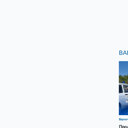
ВА
Варна
Прод