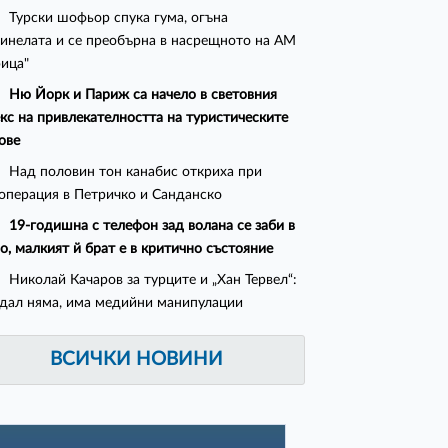
Турски шофьор спука гума, огъна
инелата и се преобърна в насрещното на АМ
ица"
Ню Йорк и Париж са начело в световния
кс на привлекателността на туристическите
ове
Над половин тон канабис откриха при
операция в Петричко и Санданско
19-годишна с телефон зад волана се заби в
о, малкият й брат е в критично състояние
Николай Качаров за турците и „Хан Тервел“:
дал няма, има медийни манипулации
ВСИЧКИ НОВИНИ