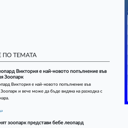
 ПО ТЕМАТА
еопард Виктория е най-новото попълнение във
ия Зоопарк
пард Виктория е най-новото попълнение във
 Зоопарк и вече може да бъде видяна на разходка с
иара.
ца
ият зоопарк представи бебе леопард