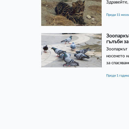
Здравейте,
преди 11 месе
Зоопаркът
гълъби за
Зоопаркът 
носенето н
за спасяван
преди 1 годин