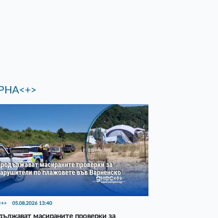
РНА<+>
<+>
05.08.2026 13:40
ължават масираните проверки за