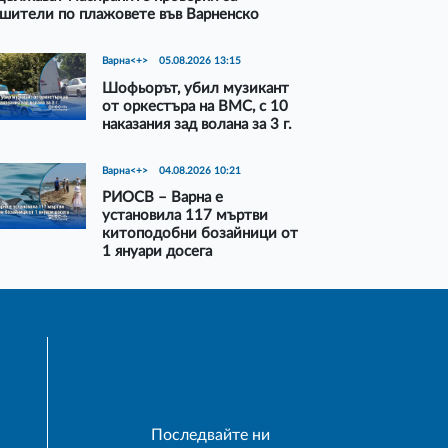
шители по плажовете във Варненско
Варна<+>
05.08.2026 13:15
Шофьорът, убил музикант
от оркестъра на ВМС, с 10
наказания зад волана за 3 г.
Варна<+>
04.08.2026 10:21
РИОСВ – Варна е
установила 117 мъртви
китоподобни бозайници от
1 януари досега
Последвайте ни