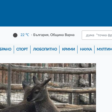
22
℃
- България, Община Варна
БРАНО
СПОРТ
ЛЮБОПИТНО
КРИМИ
НАУКА
МУЛТИ