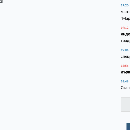
ка"
19:20
мант
"Мар
19:12
инде
град
19:04
спец
18:56
дърв
18:48
Скан