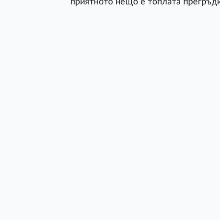
приятното нещо е топлата прегръд