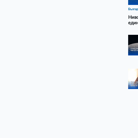
Бълга
Ниво
еди