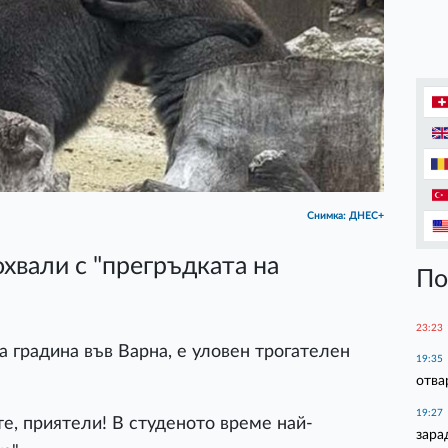
Снимка: ДНЕС+
хвали с "прегръдката на
По
23:23
а градина във Варна, е уловен трогателен
19:35
отва
19:27
е, приятели! В студеното време най-
зара