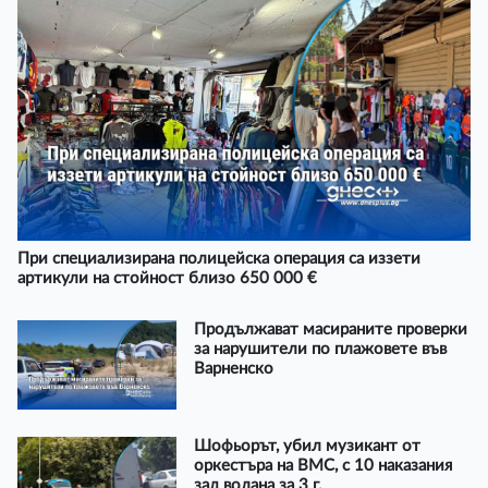
При специализирана полицейска операция са иззети
артикули на стойност близо 650 000 €
Продължават масираните проверки
за нарушители по плажовете във
Варненско
Шофьорът, убил музикант от
оркестъра на ВМС, с 10 наказания
зад волана за 3 г.