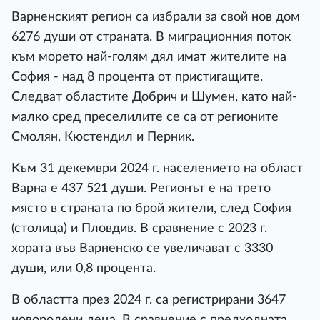
Варненският регион са избрали за свой нов дом
6276 души от страната. В миграционния поток
към морето най-голям дял имат жителите на
София - над 8 процента от пристигащите.
Следват областите Добрич и Шумен, като най-
малко сред преселилите се са от регионите
Смолян, Кюстендил и Перник.
Към 31 декември 2024 г. населението на област
Варна е 437 521 души. Регионът е на трето
място в страната по брой жители, след София
(столица) и Пловдив. В сравнение с 2023 г.
хората във Варненско се увеличават с 3330
души, или 0,8 процента.
В областта през 2024 г. са регистрирани 3647
новородени деца. В сравнение с предходната