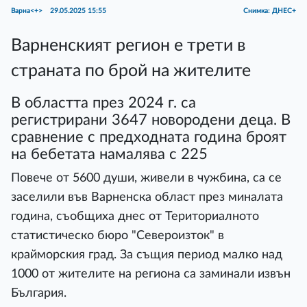
Варна<+>
29.05.2025 15:55
Снимка: ДНЕС+
Варненският регион е трети в
страната по брой на жителите
В областта през 2024 г. са
регистрирани 3647 новородени деца. В
сравнение с предходната година броят
на бебетата намалява с 225
Повече от 5600 души, живели в чужбина, са се
заселили във Варненска област през миналата
година, съобщиха днес от Териториалното
статистическо бюро "Североизток" в
крайморския град. За същия период малко над
1000 от жителите на региона са заминали извън
България.