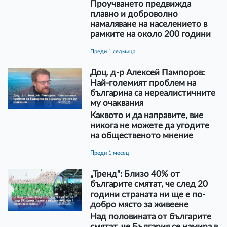
Проучването предвижда
плавно и доброволно
намаляване на населението в
рамките на около 200 години
преди 1 седмица
Доц. д-р Алексей Пампоров:
Най-големият проблем на
българина са нереалистичните
му очаквания
Каквото и да направите, вие
никога не можете да угодите
на общественото мнение
преди 1 месец
„Тренд“: Близо 40% от
българите смятат, че след 20
години страната ни ще е по-
добро място за живеене
Над половината от българите
смятат, че България се намира в