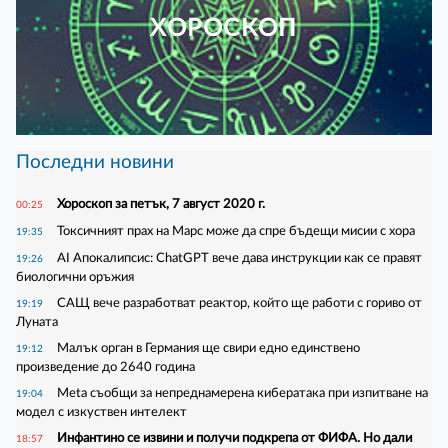
ХОРОСКОП
Последни новини
Хороскоп за петък, 7 август 2020 г.
00:25
Токсичният прах на Марс може да спре бъдещи мисии с хора
19:35
AI Апокалипсис: ChatGPT вече дава инструкции как се правят
19:26
биологични оръжия
САЩ вече разработват реактор, който ще работи с гориво от
19:19
Луната
Малък орган в Германия ще свири едно единствено
19:12
произведение до 2640 година
Meta съобщи за непреднамерена кибератака при изпитване на
19:04
модел с изкуствен интелект
Инфантино се извини и получи подкрепа от ФИФА. Но дали
18:57