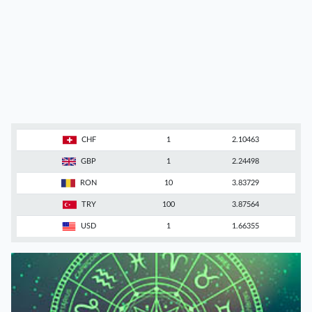
CHF
1
2.10463
GBP
1
2.24498
RON
10
3.83729
TRY
100
3.87564
USD
1
1.66355