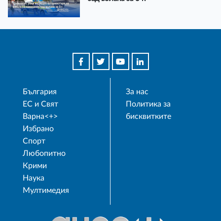
България
За нас
ЕС и Свят
Политика за
Варна<+>
бисквитките
Избрано
Спорт
Любопитно
Крими
Наука
Мултимедия