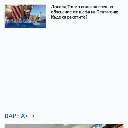
Доналд Тръмп поискал спешно
обяснение от шефа на Пентагона:
Къде са ракетите?
ВАРНА<+>