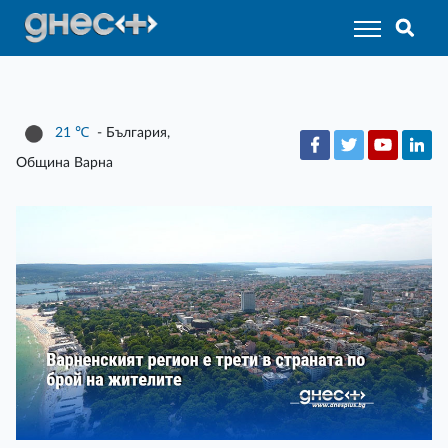
21
℃
- България,
Община Варна