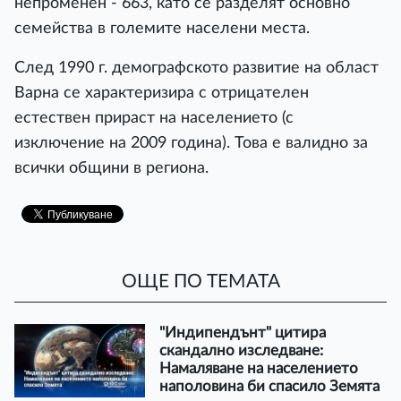
непроменен - 663, като се разделят основно
семейства в големите населени места.
След 1990 г. демографското развитие на област
Варна се характеризира с отрицателен
естествен прираст на населението (с
изключение на 2009 година). Това е валидно за
всички общини в региона.
ОЩЕ ПО ТЕМАТА
"Индипендънт" цитира
скандално изследване:
Намаляване на населението
наполовина би спасило Земята