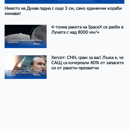
Нивото на Дунав падна с още 3 см, само единични кораби
минават
4-тонна ракета на SpaceX се разби в
Луната с над 8000 км/ч
Хегсет: CNN, срам за вас! Лъжа е, че
САЩ са изчерпали 80% от запасите
си от ракети-прехватчи