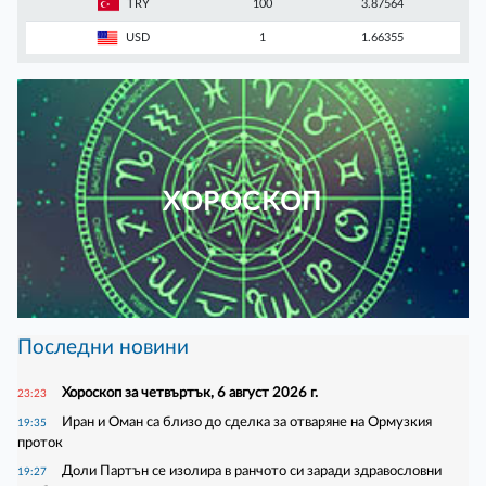
TRY
100
3.87564
USD
1
1.66355
ХОРОСКОП
Последни новини
Хороскоп за четвъртък, 6 август 2026 г.
23:23
Иран и Оман са близо до сделка за отваряне на Ормузкия
19:35
проток
Доли Партън се изолира в ранчото си заради здравословни
19:27