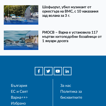
Шофьорът, убил музикант от
оркестъра на ВМС, с 10 наказания
зад волана за 3 г.
РИОСВ – Варна е установила 117
мъртви китоподобни бозайници от
1 януари досега
България
За нас
ЕС и Свят
Политика за
Варна<+>
бисквитките
Избрано