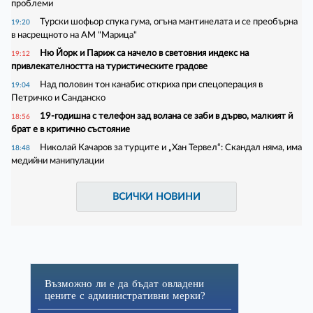
проблеми
Турски шофьор спука гума, огъна мантинелата и се преобърна
19:20
в насрещното на АМ "Марица"
Ню Йорк и Париж са начело в световния индекс на
19:12
привлекателността на туристическите градове
Над половин тон канабис откриха при спецоперация в
19:04
Петричко и Санданско
19-годишна с телефон зад волана се заби в дърво, малкият й
18:56
брат е в критично състояние
Николай Качаров за турците и „Хан Тервел“: Скандал няма, има
18:48
медийни манипулации
ВСИЧКИ НОВИНИ