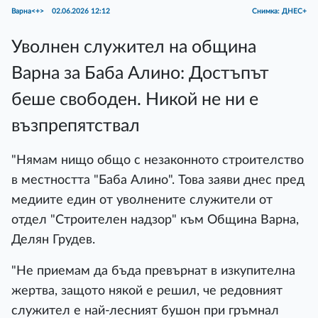
Варна<+>
02.06.2026 12:12
Снимка: ДНЕС+
Уволнен служител на община
Варна за Баба Алино: Достъпът
беше свободен. Никой не ни е
възпрепятствал
"Нямам нищо общо с незаконното строителство
в местността "Баба Алино". Това заяви днес пред
медиите един от уволнените служители от
отдел "Строителен надзор" към Община Варна,
Делян Грудев.
"Не приемам да бъда превърнат в изкупителна
жертва, защото някой е решил, че редовният
служител е най-лесният бушон при гръмнал