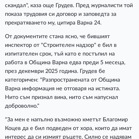
скандал", каза още Грудев. Пред журналисти той
показа трудовия си договор и заповедта за
прекратяването му, цитира Варна 24.
От документите стана ясно, че бившият
инспектор от "Строителен надзор" е бил в
изпитателен срок, тъй като е постъпил на
работа в Община Варна едва преди 5 месеца,
през декември 2025 година. Грудев бе
категоричен: "Разпространената от Община
Варна информация не отговаря на истината.
Нито съм признал вина, нито съм напуснал
доброволно."
"За мен е напълно възможно кметът Благомир
Коцев да е бил подведен от хора, които да имат
интерес да си измият ръцете. Силно се надявам