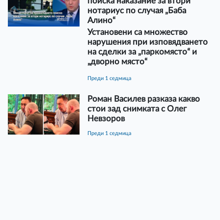
поиска наказание за втори
нотариус по случая „Баба
Алино“
Установени са множество
нарушения при изповядването
на сделки за „паркомясто“ и
„дворно място“
преди 1 седмица
Роман Василев разказа какво
стои зад снимката с Олег
Невзоров
преди 1 седмица