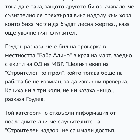
това да е така, защото другото би означавало, че
съзнателно се прехвърля вина надолу към хора,
които биха могли да бъдат лесна жертва.", каза
още уволненият служител.
Грудев разказа, че е бил на проверка в
местността "Баба Алино" в края на март, заедно
с екипи на ОД на МВР. "Целият екип на
"Строителен контрол", който тогава беше на
работа беше извикан, за да извърши проверка.
Качиха ни в три коли, не ни казаха нищо.",
разказа Грудев.
Той категорично отхвърли информация от
последните дни, че служителите на
"Строителен надзор" не са имали достъп.