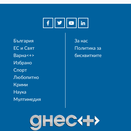
България
За нас
ЕС и Свят
Политика за
Варна<+>
бисквитките
Избрано
Спорт
Любопитно
Крими
Наука
Мултимедия