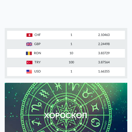
CHF
1
2.10463
GBP
1
2.24498
RON
10
3.83729
TRY
100
3.87564
USD
1
1.66355
ХОРОСКОП