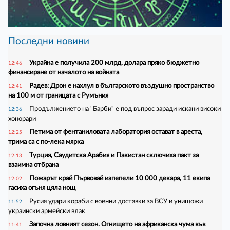
Последни новини
Украйна е получила 200 млрд. долара пряко бюджетно
12:46
финансиране от началото на войната
Радев: Дрон е нахлул в българското въздушно пространство
12:41
на 100 м от границата с Румъния
Продължението на "Барби“ е под въпрос заради искани високи
12:36
хонорари
Петима от фентаниловата лаборатория остават в ареста,
12:25
трима са с по-лека мярка
Турция, Саудитска Арабия и Пакистан сключиха пакт за
12:13
взаимна отбрана
Пожарът край Първовай изпепели 10 000 декара, 11 екипа
12:02
гасиха огъня цяла нощ
Русия удари кораби с военни доставки за ВСУ и унищожи
11:52
украински армейски влак
Започна ловният сезон. Огнището на африканска чума във
11:41