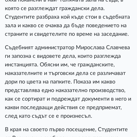
която се разглеждат граждански дела.
Студентите разбраха кой къде стои в съдебната
зала и какво се очаква да бъде поведението на
страните и свидетелите по време на заседание.
Съдебният администратор Мирослава Славчева
ги запозна с видовете дела, които разглежда
инстанцията. Обясни им, че гражданските,
наказателните и търговски дела се различават
дори по цвета на папките. Показа им какво
представлява едно наказателно производство,
как се сортират и подреждат документи в него и
какви последващи действия се предприемат,
след като съдът се е произнесъл.
В края на своето първо посещение, Студентите