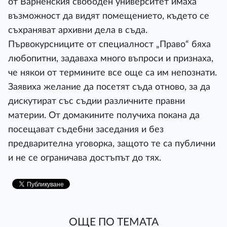
от Варненския свободен университет имаха
възможност да видят помещението, където се
съхраняват архивни дела в съда.
Първокурсниците от специалност „Право“ бяха
любопитни, задаваха много въпроси и признаха,
че някои от термините все още са им непознати.
Заявиха желание да посетят съда отново, за да
дискутират със съдии различните правни
материи. От домакините получиха покана да
посещават съдебни заседания и без
предварителна уговорка, защото те са публични
и не се ограничава достъпът до тях.
ОЩЕ ПО ТЕМАТА