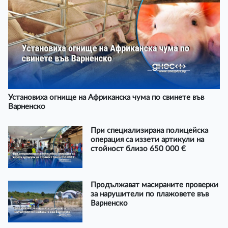
Установиха огнище на Африканска чума по свинете във
Варненско
При специализирана полицейска
операция са иззети артикули на
стойност близо 650 000 €
Продължават масираните проверки
за нарушители по плажовете във
Варненско