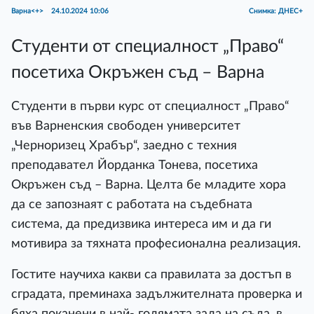
Варна<+>
24.10.2024 10:06
Снимка: ДНЕС+
Студенти от специалност „Право“
посетиха Окръжен съд – Варна
Студенти в първи курс от специалност „Право“
във Варненския свободен университет
„Черноризец Храбър“, заедно с техния
преподавател Йорданка Тонева, посетиха
Окръжен съд – Варна. Целта бе младите хора
да се запознаят с работата на съдебната
система, да предизвика интереса им и да ги
мотивира за тяхната професионална реализация.
Гостите научиха какви са правилата за достъп в
сградата, преминаха задължителната проверка и
бяха поканени в най- голямата зала на съда, в