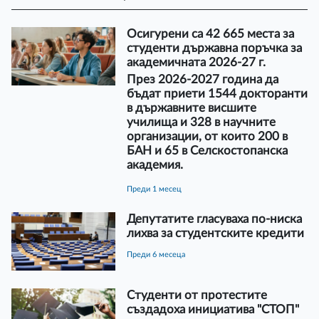
Осигурени са 42 665 места за
студенти държавна поръчка за
академичната 2026-27 г.
През 2026-2027 година да
бъдат приети 1544 докторанти
в държавните висшите
училища и 328 в научните
организации, от които 200 в
БАН и 65 в Селскостопанска
академия.
преди 1 месец
Депутатите гласуваха по-ниска
лихва за студентските кредити
преди 6 месеца
Студенти от протестите
създадоха инициатива "СТОП"