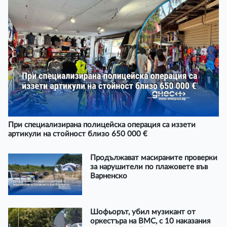
При специализирана полицейска операция са иззети
артикули на стойност близо 650 000 €
Продължават масираните проверки
за нарушители по плажовете във
Варненско
Шофьорът, убил музикант от
оркестъра на ВМС, с 10 наказания