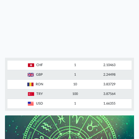
CHF
1
2.10463
GBP
1
2.24498
RON
10
3.83729
TRY
100
3.87564
USD
1
1.66355