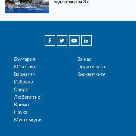
зад волана за 3 г.
България
За нас
ЕС и Свят
Политика за
Варна<+>
бисквитките
Избрано
Спорт
Любопитно
Крими
Наука
Мултимедия