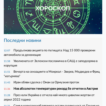
ХОРОСКОП
Последни новини
Продължава акцията по пътищата: Над 15 000 проверени
12:07
автомобила за денонощие
Уволнената от Зеленски посланичка в САЩ е заподозряна в
11:58
корупция
Вечерта на сензациите в Монреал - Зверев, Медведев и Фриц
11:51
"изгърмяха"
Иран обяви сделка с Оман за Ормузкия проток
11:43
Нов абсолютен температурен рекорд бе отчетен в Австрия
11:36
През юли Украйна е отчела най-много цивилни жертви от
11:28
април 2022 година
Срив в електроснабдяването остави голяма част от Грузия на
11:21