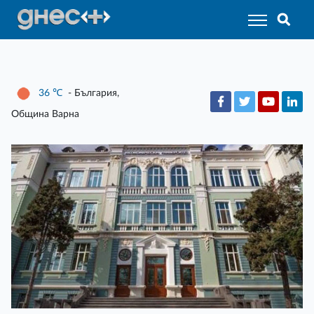
36
℃
- България,
Община Варна