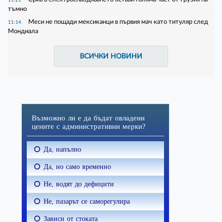
тъмно
Меси не пощади мексиканци в първия мач като титуляр след
11:14
Мондиала
ВСИЧКИ НОВИНИ