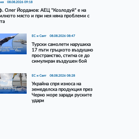
рия
08.08.2026 09:18
. Олег Йорданов: АЕЦ "Козлодуй" е на
илното място и при нея няма проблеми с
та
ЕС и Свят
08.08.2026 08:47
Турски самолети нарушиха
17 пъти гръцкото въздушно
пространство, стигна се до
симулиран въздушен бой
ЕС и Свят
08.08.2026 08:28
Украйна спря износа на
земеделска продукция през
Черно море заради руските
удари