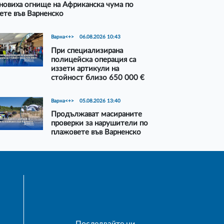
новиха огнище на Африканска чума по
ете във Варненско
Варна<+>
06.08.2026 10:43
При специализирана
полицейска операция са
иззети артикули на
стойност близо 650 000 €
Варна<+>
05.08.2026 13:40
Продължават масираните
проверки за нарушители по
плажовете във Варненско
Последвайте ни