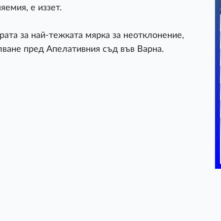
емия, е иззет.
рата за най-тежката мярка за неотклонение,
ване пред Апелативния съд във Варна.