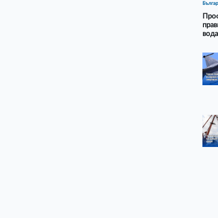
Бълга
Проф
прав
вода