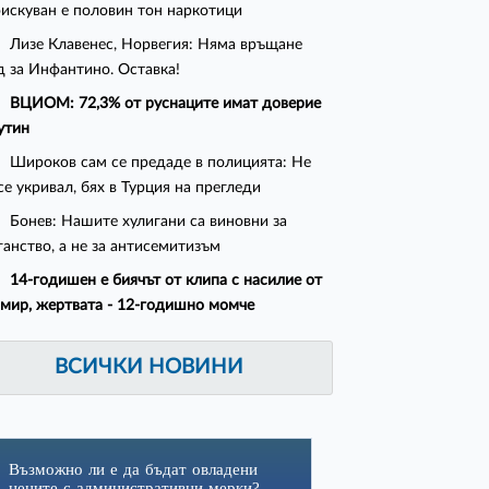
искуван е половин тон наркотици
Лизе Клавенес, Норвегия: Няма връщане
д за Инфантино. Оставка!
ВЦИОМ: 72,3% от руснаците имат доверие
утин
Широков сам се предаде в полицията: Не
се укривал, бях в Турция на прегледи
Бонев: Нашите хулигани са виновни за
ганство, а не за антисемитизъм
14-годишен е биячът от клипа с насилие от
мир, жертвата - 12-годишно момче
ВСИЧКИ НОВИНИ