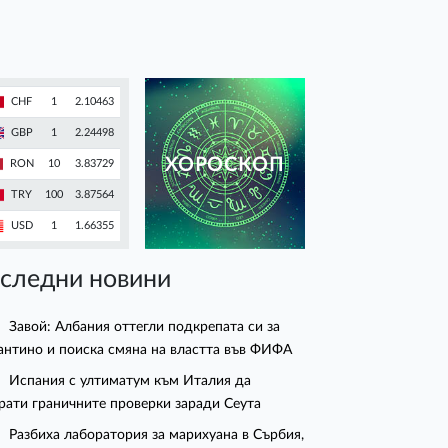
CHF
1
2.10463
GBP
1
2.24498
ХОРОСКОП
RON
10
3.83729
TRY
100
3.87564
USD
1
1.66355
следни новини
Завой: Албания оттегли подкрепата си за
нтино и поиска смяна на властта във ФИФА
Испания с ултиматум към Италия да
рати граничните проверки заради Сеута
Разбиха лаборатория за марихуана в Сърбия,