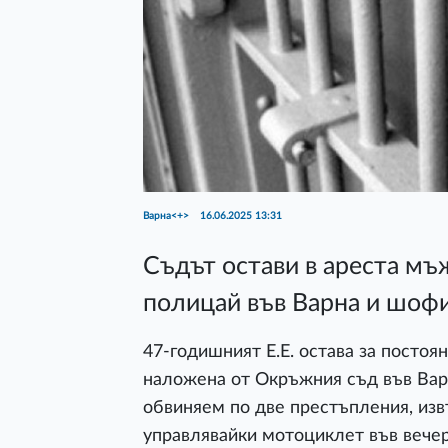
Варна<+>
16.06.2025 13:31
Съдът остави в ареста мъж
полицай във Варна и шоф
47-годишният Е.Е. остава за постоя
наложена от Окръжния съд във Вар
обвиняем по две престъпления, извъ
управлявайки мотоциклет във вечер