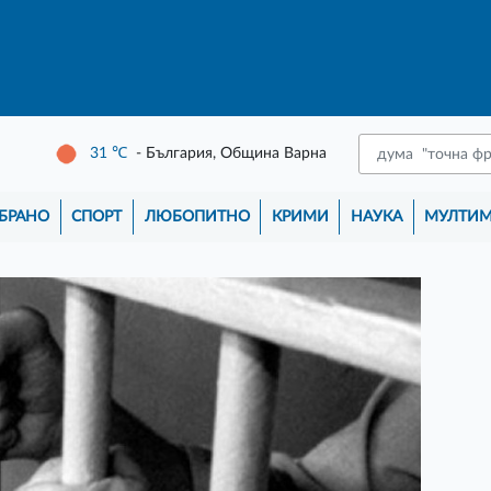
31
℃
- България, Община Варна
БРАНО
СПОРТ
ЛЮБОПИТНО
КРИМИ
НАУКА
МУЛТИ