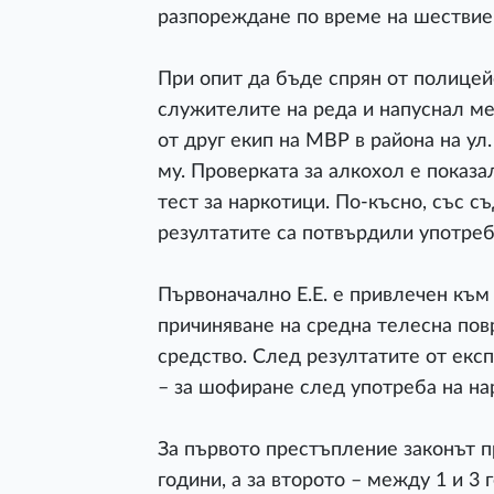
разпореждане по време на шествие 
При опит да бъде спрян от полицейс
служителите на реда и напуснал м
от друг екип на МВР в района на ул
му. Проверката за алкохол е показа
тест за наркотици. По-късно, със с
резултатите са потвърдили употреб
Първоначално Е.Е. е привлечен към
причиняване на средна телесна пов
средство. След резултатите от екс
– за шофиране след употреба на на
За първото престъпление законът п
години, а за второто – между 1 и 3 