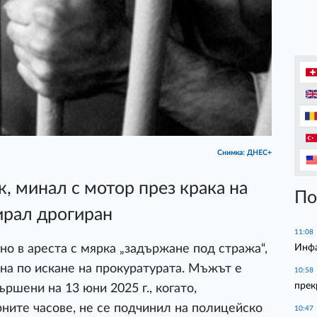
Снимка: ДНЕС+
, минал с мотор през крака на
По
ирал дрогиран
11:08
Инфа
нно в ареста с мярка „задържане под стража“,
на по искане на прокуратурата. Мъжът е
10:58
прек
ршени на 13 юни 2025 г., когато,
ните часове, не се подчинил на полицейско
10:47