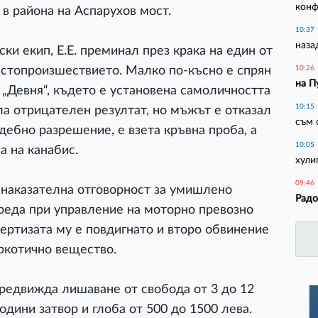
конф
в района на Аспарухов мост.
10:37
наза
ки екип, Е.Е. преминал през крака на един от
естопроизшествието. Малко по-късно е спрян
10:26
на П
. „Девня“, където е установена самоличността
10:15
ла отрицателен резултат, но мъжът е отказал
съм 
ъдебно разрешение, е взета кръвна проба, а
10:05
а на канабис.
хули
09:46
 наказателна отговорност за умишлено
Радо
реда при управление на моторно превозно
пертизата му е повдигнато и второ обвинение
ркотично вещество.
редвижда лишаване от свобода от 3 до 12
години затвор и глоба от 500 до 1500 лева.