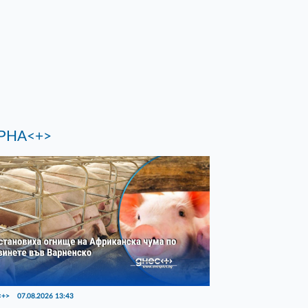
РНА<+>
<+>
07.08.2026 13:43