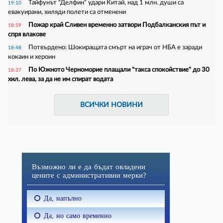
Тайфунът "Делфин“ удари Китай, над 1 млн. души са
19:10
евакуирани, хиляди полети са отменени
Пожар край Сливен временно затвори Подбалканския път и
18:59
спря влакове
Потвърдено: Шокиращата смърт на играч от НБА е заради
18:48
кокаин и хероин
По Южното Черноморие плащали "такса спокойствие" до 30
18:37
хил. лева, за да не им спират водата
ВСИЧКИ НОВИНИ