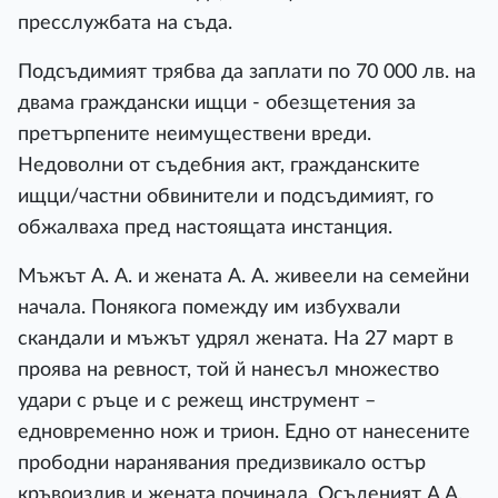
пресслужбата на съда.
Подсъдимият трябва да заплати по 70 000 лв. на
двама граждански ищци - обезщетения за
претърпените неимуществени вреди.
Недоволни от съдебния акт, гражданските
ищци/частни обвинители и подсъдимият, го
обжалваха пред настоящата инстанция.
Мъжът А. А. и жената А. А. живеели на семейни
начала. Понякога помежду им избухвали
скандали и мъжът удрял жената. На 27 март в
проява на ревност, той й нанесъл множество
удари с ръце и с режещ инструмент –
едновременно нож и трион. Едно от нанесените
прободни наранявания предизвикало остър
кръвоизлив и жената починала. Осъденият А.А.