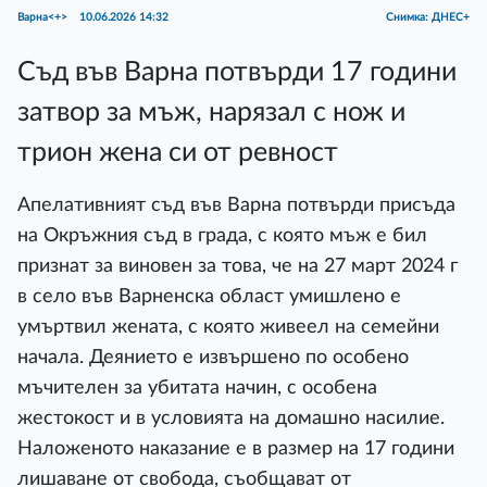
Варна<+>
10.06.2026 14:32
Снимка: ДНЕС+
Съд във Варна потвърди 17 години
затвор за мъж, нарязал с нож и
трион жена си от ревност
Апелативният съд във Варна потвърди присъда
на Окръжния съд в града, с която мъж е бил
признат за виновен за това, че на 27 март 2024 г
в село във Варненска област умишлено е
умъртвил жената, с която живеел на семейни
начала. Деянието е извършено по особено
мъчителен за убитата начин, с особена
жестокост и в условията на домашно насилие.
Наложеното наказание е в размер на 17 години
лишаване от свобода, съобщават от