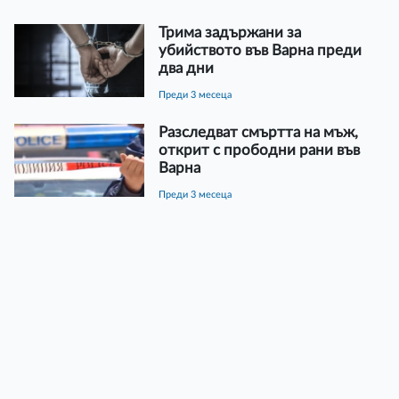
Трима задържани за
убийството във Варна преди
два дни
преди 3 месеца
Разследват смъртта на мъж,
открит с прободни рани във
Варна
преди 3 месеца