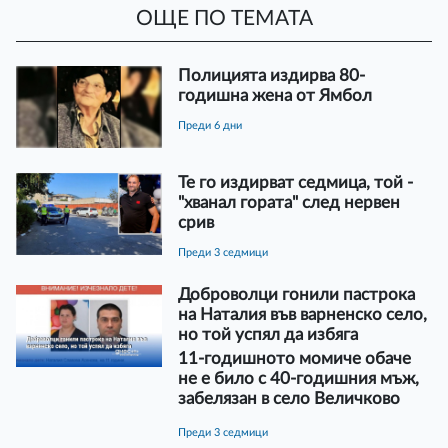
ОЩЕ ПО ТЕМАТА
Полицията издирва 80-
годишна жена от Ямбол
преди 6 дни
Те го издирват седмица, той -
"хванал гората" след нервен
срив
преди 3 седмици
Доброволци гонили пастрока
на Наталия във варненско село,
но той успял да избяга
11-годишното момиче обаче
не е било с 40-годишния мъж,
забелязан в село Величково
преди 3 седмици