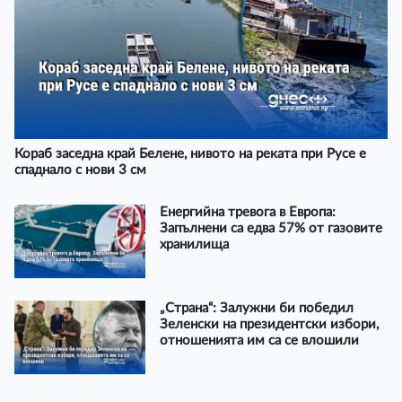
Кораб заседна край Белене, нивото на реката при Русе е
спаднало с нови 3 см
Енергийна тревога в Европа:
Запълнени са едва 57% от газовите
хранилища
„Страна“: Залужни би победил
Зеленски на президентски избори,
отношенията им са се влошили