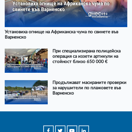
Установиха огнище на Африканска чума по свинете във
Варненско
При специализирана полицейска
операция са иззети артикули на
стойност близо 650 000 €
Продължават масираните проверки
за нарушители по плажовете във
Варненско