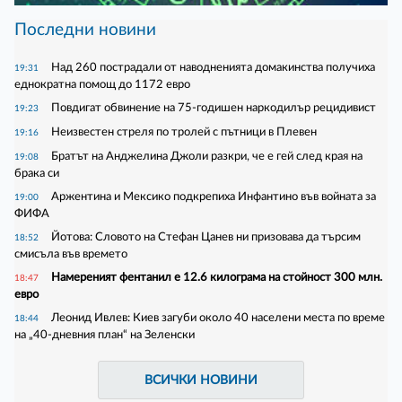
Последни новини
Над 260 пострадали от наводненията домакинства получиха
19:31
еднократна помощ до 1172 евро
Повдигат обвинение на 75-годишен наркодилър рецидивист
19:23
Неизвестен стреля по тролей с пътници в Плевен
19:16
Братът на Анджелина Джоли разкри, че е гей след края на
19:08
брака си
Аржентина и Мексико подкрепиха Инфантино във войната за
19:00
ФИФА
Йотова: Словото на Стефан Цанев ни призовава да търсим
18:52
смисъла във времето
Намереният фентанил е 12.6 килограма на стойност 300 млн.
18:47
евро
Леонид Ивлев: Киев загуби около 40 населени места по време
18:44
на „40-дневния план“ на Зеленски
ВСИЧКИ НОВИНИ