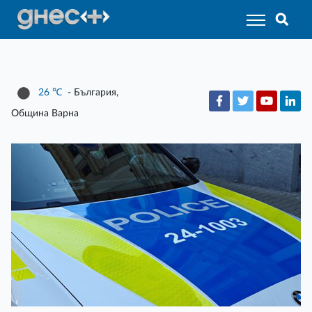
26
℃
- България,
Община Варна