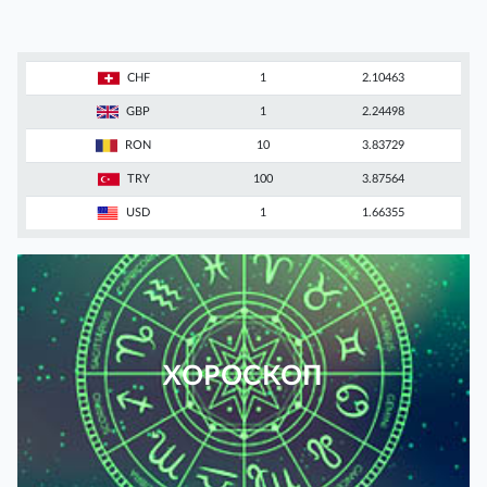
CHF
1
2.10463
GBP
1
2.24498
RON
10
3.83729
TRY
100
3.87564
USD
1
1.66355
ХОРОСКОП