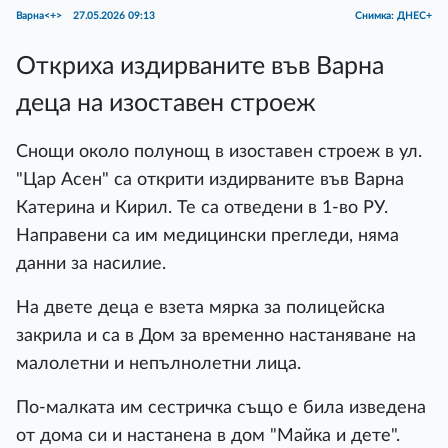
Варна<+>
27.05.2026 09:13
Снимка: ДНЕС+
Откриха издирваните във Варна
деца на изоставен строеж
Снощи около полунощ в изоставен строеж в ул.
"Цар Асен" са открити издирваните във Варна
Катерина и Кирил. Те са отведени в 1-во РУ.
Направени са им медицински прегледи, няма
данни за насилие.
На двете деца е взета мярка за полицейска
закрила и са в Дом за временно настаняване на
малолетни и непълнолетни лица.
По-малката им сестричка също е била изведена
от дома си и настанена в дом "Майка и дете".