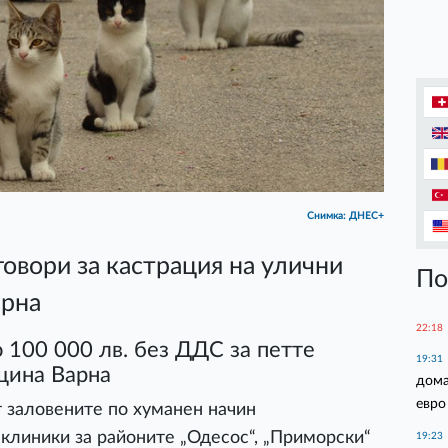
Снимка: ДНЕС+
вори за кастрация на улични
По
арна
22:18
 100 000 лв. без ДДС за петте
19:31
щина Варна
дома
евро
 заловените по хуманен начин
 клиники за районите „Одесос“, „Приморски“
19:23