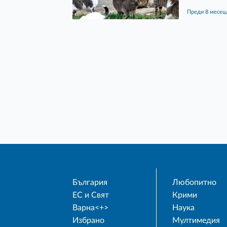
преди 8 месец
България
Любопитно
ЕС и Свят
Крими
Варна<+>
Наука
Избрано
Мултимедия