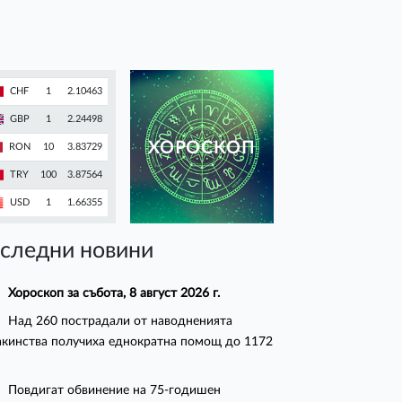
CHF
1
2.10463
GBP
1
2.24498
ХОРОСКОП
RON
10
3.83729
TRY
100
3.87564
USD
1
1.66355
следни новини
Хороскоп за събота, 8 август 2026 г.
Над 260 пострадали от наводненията
кинства получиха еднократна помощ до 1172
Повдигат обвинение на 75-годишен