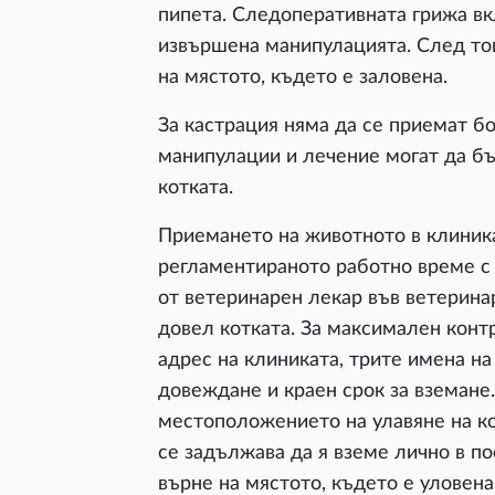
пипета. Следоперативната грижа вкл
извършена манипулацията. След то
на мястото, където е заловена.
За кастрация няма да се приемат б
манипулации и лечение могат да бъ
котката.
Приемането на животното в клиник
регламентираното работно време с
от ветеринарен лекар във ветерин
довел котката. За максимален конт
адрес на клиниката, трите имена на
довеждане и краен срок за вземане
местоположението на улавяне на кот
се задължава да я вземе лично в по
върне на мястото, където е уловена