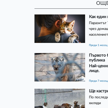
ОЩЕ
Как един 
Паразитът 
чрез домаш
населениет
преди 1 месец
Първото б
публика
Най-ценни
лице.
преди 7 месец
Ще кастр
По последн
хиляди