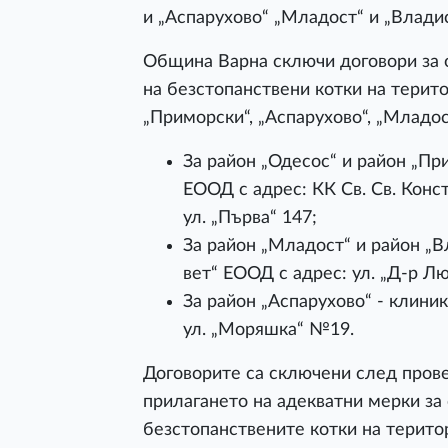
и „Аспарухово“ „Младост“ и „Влади
Община Варна сключи договори за 
на безстопанствени котки на терито
„Приморски“, „Аспарухово“, „Младос
За район „Одесос“ и район „Пр
ЕООД с адрес: КК Св. Св. Конст
ул. „Първа“ 147;
За район „Младост“ и район „В
вет“ ЕООД с адрес: ул. „Д-р 
За район „Аспарухово“ - клиник
ул. „Моряшка“ №19.
Договорите са сключени след пров
прилагането на адекватни мерки за
безстопанствените котки на терито