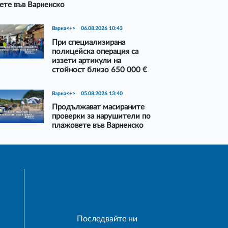
ете във Варненско
Варна<+>
06.08.2026 10:43
При специализирана
полицейска операция са
иззети артикули на
стойност близо 650 000 €
Варна<+>
05.08.2026 13:40
Продължават масираните
проверки за нарушители по
плажовете във Варненско
Последвайте ни