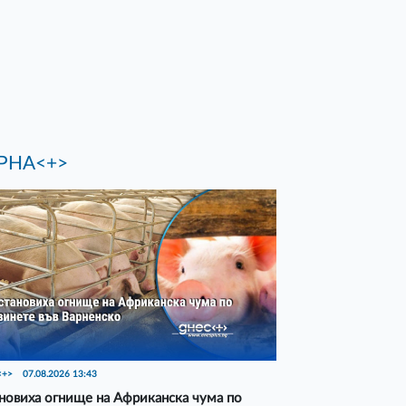
РНА<+>
<+>
07.08.2026 13:43
новиха огнище на Африканска чума по