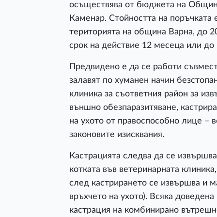
осъществява от бюджета на Общинск
Каменар. Стойността на поръчката е
територията на община Варна, до 20 
срок на действие 12 месеца или до
Предвидено е да се работи съвмест
залавят по хуманен начин безстопан
клиника за съответния район за из
външно обезпаразитяване, кастрира
на ухото от правоспособно лице – в
законовите изисквания.
Кастрацията следва да се извършва 
котката във ветеринарната клиника
след кастрирането се извършва и м
връхчето на ухото). Всяка доведен
кастрация на комбинирано вътрешн