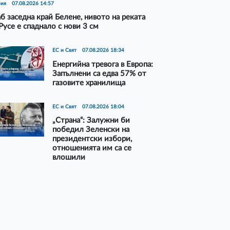
рия
07.08.2026 14:57
б заседна край Белене, нивото на реката
Русе е спаднало с нови 3 см
ЕС и Свят
07.08.2026 18:34
Енергийна тревога в Европа:
Запълнени са едва 57% от
газовите хранилища
ЕС и Свят
07.08.2026 18:04
„Страна“: Залужни би
победил Зеленски на
президентски избори,
отношенията им са се
влошили