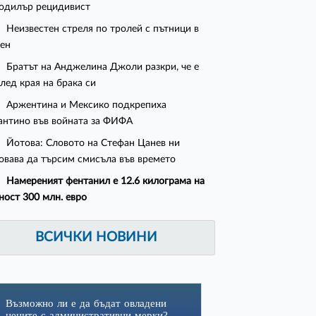
одилър рецидивист
Неизвестен стреля по тролей с пътници в
ен
Братът на Анджелина Джоли разкри, че е
след края на брака си
Аржентина и Мексико подкрепиха
нтино във войната за ФИФА
Йотова: Словото на Стефан Цанев ни
овава да търсим смисъла във времето
Намереният фентанил е 12.6 килограма на
ност 300 млн. евро
ВСИЧКИ НОВИНИ