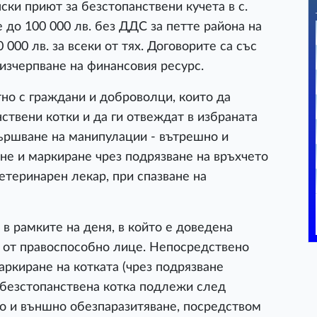
и приют за безстопанствени кучета в с.
 до 100 000 лв. без ДДС за петте района на
000 лв. за всеки от тях. Договорите са със
 изчерпване на финансовия ресурс.
но с граждани и доброволци, които да
ствени котки и да ги отвеждат в избраната
вършване на манипулации - вътрешно и
не и маркиране чрез подрязване на връхчето
етеринарен лекар, при спазване на
в рамките на деня, в който е доведена
, от правоспособно лице. Непосредствено
аркиране на котката (чрез подрязване
а безстопанствена котка подлежи след
о и външно обезпаразитяване, посредством