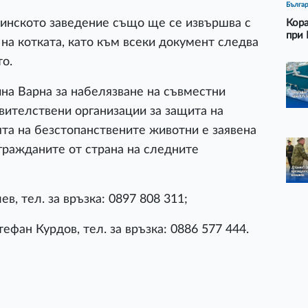
Бълга
инското заведение също ще се извършва с
Кора
при 
на котката, като към всеки документ следва
о.
на Варна за набелязване на съвместни
вителствени организации за защита на
та на безстопанствените животни е заявена
 гражданите от страна на следните
в, тел. за връзка: 0897 808 311;
ефан Курдов, тел. за връзка: 0886 577 444.