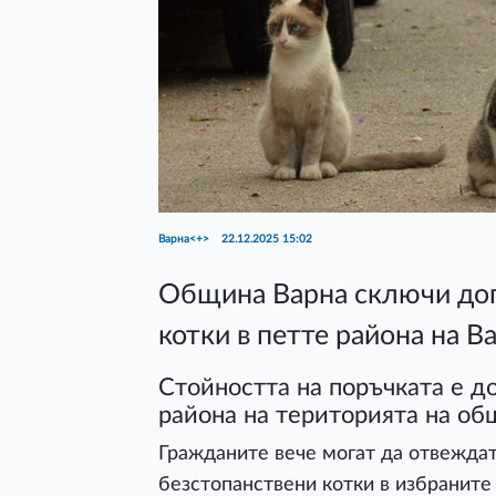
Варна<+>
22.12.2025 15:02
Община Варна сключи дого
котки в петте района на В
Стойността на поръчката е до
района на територията на об
Гражданите вече могат да отвеждат
безстопанствени котки в избраните