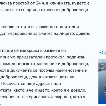
ючва престой от 24 ч. в клиниката, където е
ва котката се връща отново от доброволеца
олни животни, а всякакви допълнителни
дат извършвани за сметка на лицето, довело
ата ще се извършва в рамките на
ВО
 приемо-предавателен протокол, подписан
арномедицинското заведение и доброволеца,
рол в документа се посочва наименование и
 доброволеца, довел котката, дата на
. Посочват се още адресът или
ката, както и че лицето, което я е довело,
сочения от ветеринарния лекар ден, като я
.