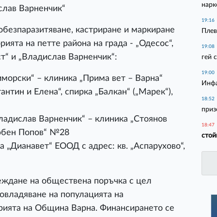
нарк
слав Варненчик“
19:16
обезпаразитяване, кастриране и маркиране
Плев
рията на петте района на града - „Одесос“,
19:08
т“ и „Владислав Варненчик“:
гей 
19:00
иморски“ – клиника „Прима вет – Варна“
Инфа
антин и Елена“, спирка „Балкан“ („Марек“),
18:52
приз
ладислав Варненчик“ – клиника „Стоянов
18:47
Любен Попов“ №28
стой
а „Дианавет“ ЕООД с адрес: кв. „Аспарухово“,
еждане на обществена поръчка с цел
 овладяване на популацията на
рията на Община Варна. Финансирането се