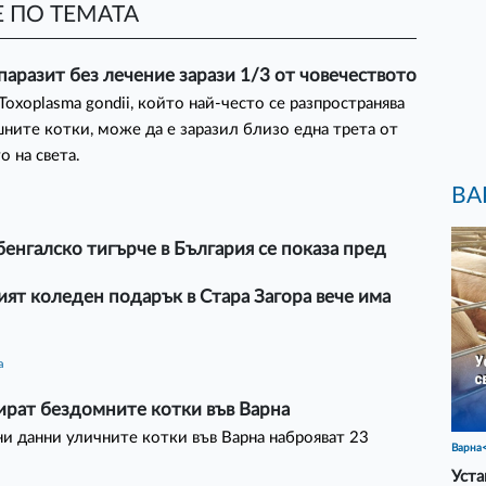
 ПО ТЕМАТА
паразит без лечение зарази 1/3 от човечеството
Toxoplasma gondii, който най-често се разпространява
ните котки, може да е заразил близо една трета от
о на света.
ВА
енгалско тигърче в България се показа пред
ят коледен подарък в Стара Загора вече има
а
ират бездомните котки във Варна
и данни уличните котки във Варна наброяват 23
Варна
Уста