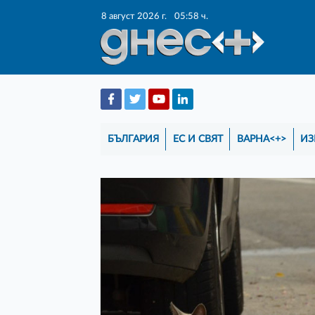
8 август 2026 г.
05:58 ч.
БЪЛГАРИЯ
ЕС И СВЯТ
ВАРНА<+>
ИЗ