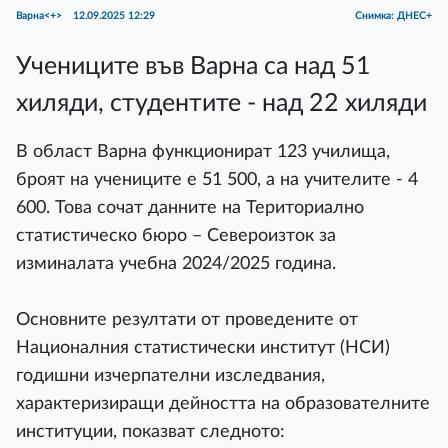
Варна<+>
12.09.2025 12:29
Снимка: ДНЕС+
Учениците във Варна са над 51
хиляди, студентите - над 22 хиляди
В област Варна функционират 123 училища,
броят на учениците е 51 500, а на учителите - 4
600. Това сочат данните на Териториално
статистическо бюро – Североизток за
изминалата учебна 2024/2025 година.
Основните резултати от проведените от
Националния статистически институт (НСИ)
годишни изчерпателни изследвания,
характеризиращи дейността на образователните
институции, показват следното: