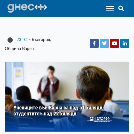
23
℃
- България,
Община Варна