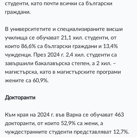
студенти, като почти всички са български
граждани.
В университетите и специализираните висши
училища се обучават 21,1 хил. студенти, от
които 86,6% са български граждани и 13,4%
чужденци. През 2024 г. 2,4 хил. студенти са
завършили бакалавърска степен, а 2 хил. –
магистърска, като в магистърските програми
жените са 60,9%.
Докторанти
Към края на 2024 г. във Варна се обучават 463
докторанти, от които 52,9% са жени, а
чуждестранните студенти представляват 12,7%.