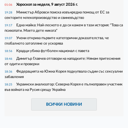
Хороскоп за неделя, 9 август 2026 г.
01:06
Министър Абровси поиска извънредна помощ от ЕС за
19:28
секторите млекопроизводство и свиневъдство
Една майка: Най-лесното е да си кажем в тази история: "Това са
19:17
психопати. Моето дете никога"
Учени откриха първите категорични доказателства, че
19:07
глобалното затопляне се ускорява
Крадци убиха футболен национал с павета
18:56
Димитър Главчев отговори на нападките: Нямам притеснения
18:46
от одити и проверки
Федерацията на Южна Корея подкупвала съдии със сексуални
18:36
забавления
Украински анализатор: Северна Корея е пълноправен участник
18:25
във войната на Русия срещу Украйна
ВСИЧКИ НОВИНИ