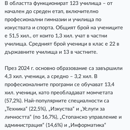
В областта функционират 123 училища – от
начален до среден етап, включително
професионални гимназии и училища по
изкуствата и спорта. Общият брой на учениците
е 51,5 хил., от които 1,3 хил. учат в частни
училища. Средният брой ученици в клас е 22 в
държавните училища и 13 в частните.
През 2024 г. основно образование са завършили
4,3 хил. ученици, а средно – 3,2 хил. В
професионалните програми се обучават 13,4
хил. ученици, като преобладават момчетата
(57,2%). Най-популярните специалности са
„Техника“ (22,5%), „Изкуства“ и „Услуги за
личността“ (по 16,7%), „Стопанско управление и
администрация“ (14,6%) и „Информатика“