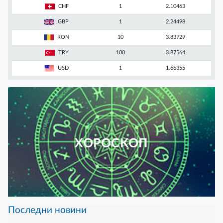
CHF
1
2.10463
GBP
1
2.24498
RON
10
3.83729
TRY
100
3.87564
USD
1
1.66355
ХОРОСКОП
Последни новини