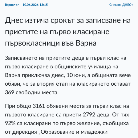
Варна<+>
10.06.2026 13:15
Снимка: ДНЕС+
Днес изтича срокът за записване на
приетите на първо класиране
първокласници във Варна
Записването на приетите деца в първи клас на
първо класиране в общинските училища на
Варна приключва днес, 10 юни, а общината вече
обяви, че за втория етап на класирането остават
369 свободни места.
При общо 3161 обявени места за първи клас на
първото класиране са приети 2792 деца. От тях
92% са класирани по първо желание, съобщиха
от дирекция „Образование и младежки