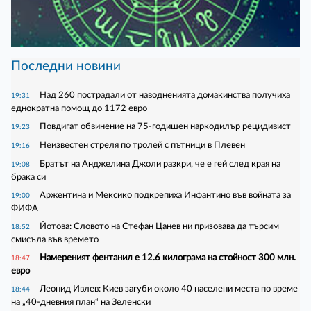
Последни новини
Над 260 пострадали от наводненията домакинства получиха
19:31
еднократна помощ до 1172 евро
Повдигат обвинение на 75-годишен наркодилър рецидивист
19:23
Неизвестен стреля по тролей с пътници в Плевен
19:16
Братът на Анджелина Джоли разкри, че е гей след края на
19:08
брака си
Аржентина и Мексико подкрепиха Инфантино във войната за
19:00
ФИФА
Йотова: Словото на Стефан Цанев ни призовава да търсим
18:52
смисъла във времето
Намереният фентанил е 12.6 килограма на стойност 300 млн.
18:47
евро
Леонид Ивлев: Киев загуби около 40 населени места по време
18:44
на „40-дневния план“ на Зеленски