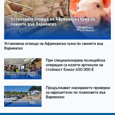
Установиха огнище на Африканска чума по свинете във
Варненско
При специализирана полицейска
операция са иззети артикули на
стойност близо 650 000 €
Продължават масираните проверки
за нарушители по плажовете във
Варненско