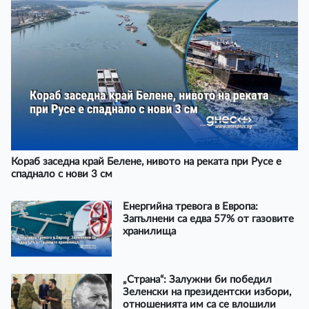
Кораб заседна край Белене, нивото на реката при Русе е
спаднало с нови 3 см
Енергийна тревога в Европа:
Запълнени са едва 57% от газовите
хранилища
„Страна“: Залужни би победил
Зеленски на президентски избори,
отношенията им са се влошили