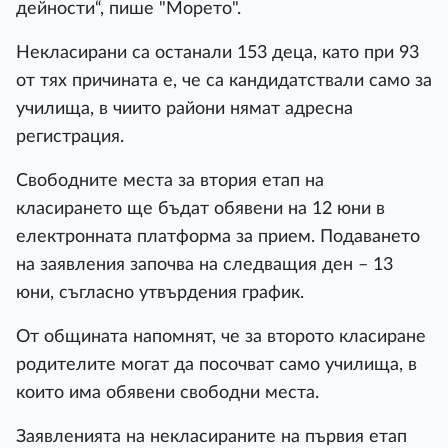
дейности“, пише "Морето".
Некласирани са останали 153 деца, като при 93
от тях причината е, че са кандидатствали само за
училища, в чиито райони нямат адресна
регистрация.
Свободните места за втория етап на
класирането ще бъдат обявени на 12 юни в
електронната платформа за прием. Подаването
на заявления започва на следващия ден – 13
юни, съгласно утвърдения график.
От общината напомнят, че за второто класиране
родителите могат да посочват само училища, в
които има обявени свободни места.
Заявленията на некласираните на първия етап