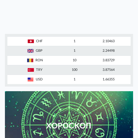
CHF
1
2.10463
GBP
1
2.24498
RON
10
3.83729
TRY
100
3.87564
USD
1
1.66355
ХОРОСКОП