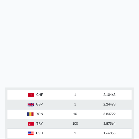
CHF
1
2.10463
GBP
1
2.24498
RON
10
3.83729
TRY
100
3.87564
USD
1
1.66355