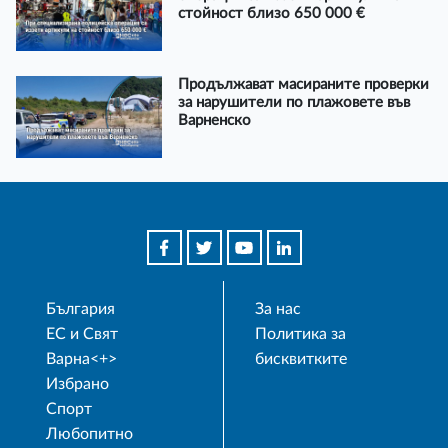
стойност близо 650 000 €
Продължават масираните проверки
за нарушители по плажовете във
Варненско
България
За нас
ЕС и Свят
Политика за
Варна<+>
бисквитките
Избрано
Спорт
Любопитно