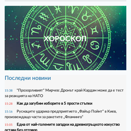
ХОРОСКОП
Последни новини
"Прозорливият" Мирчев: Дронът край Кардам може да е тест
15:38
за реакцията на НАТО
Как да загубим изборите в 5 прости стъпки
15:28
Руснаците удариха предприятието „Файър Пойнт“ в Киев,
15:16
произвеждащо части за ракетите „Фламинго“
Една от най-големите загадки на древногръцкото изкуство
15:05
остава без отговор