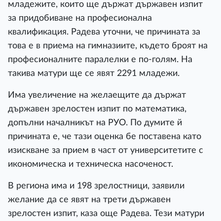
младежите, които ще държат държавен изпит
за придобиване на професионална
квалификация. Радева уточни, че причината за
това е в приема на гимназиите, където броят на
професионалните паралелки е по-голям. На
такива матури ще се явят 2291 младежи.
Има увеличение на желаещите да държат
държавен зрелостен изпит по математика,
допълни началникът на РУО. По думите й
причината е, че тази оценка бе поставена като
изискване за прием в част от университетите с
икономическа и техническа насоченост.
В региона има и 198 зрелостници, заявили
желание да се явят на трети държавен
зрелостен изпит, каза още Радева. Тези матури