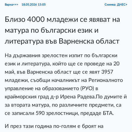
Варна<+>
18.05.2026 15:05
Снимка: ДНЕС+
Близо 4000 младежи се явяват на
матура по български език и
литература във Варненска област
На държавния зрелостен изпит по български
език и литература, който ще се проведе на 20
май, във Варненска област ще се явят 3957
младежи, съобщи началникът на Регионалното
управление на образованието (РУО) в
крайморския град д-р Ирена Радева.По думите й
за втората матура, по различните предмети, са
се записали 590 зрелостници, предаде БТА.
И през тази година по-голям е броят на