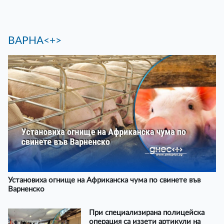
ВАРНА<+>
Установиха огнище на Африканска чума по свинете във
Варненско
При специализирана полицейска
операция са иззети артикули на