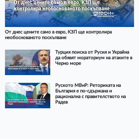
От днес цените само в евро, КЗП ще контролира
необоснованото поскъпване
Турция поиска от Русия и Украйна
да обявят мораториум на атаките в
Черно море
Руското МВнР: Реториката на
България е по-сдържана и
рационална с правителството на
Радев