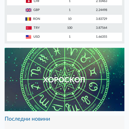
CHF
1
2.10463
GBP
1
2.24498
RON
10
3.83729
TRY
100
3.87564
USD
1
1.66355
ХОРОСКОП
Последни новини