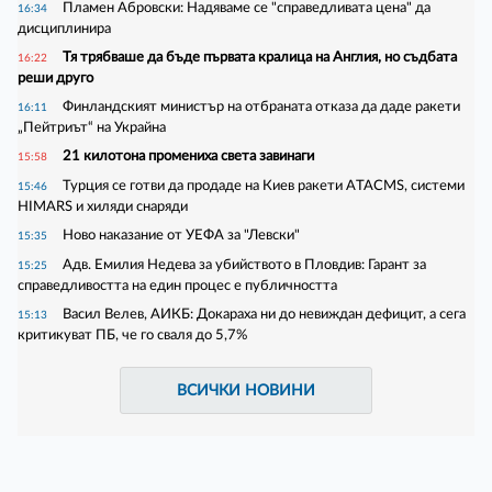
Пламен Абровски: Надяваме се "справедливата цена" да
16:34
дисциплинира
Тя трябваше да бъде първата кралица на Англия, но съдбата
16:22
реши друго
Финландският министър на отбраната отказа да даде ракети
16:11
„Пейтриът“ на Украйна
21 килотона промениха света завинаги
15:58
Турция се готви да продаде на Киев ракети ATACMS, системи
15:46
HIMARS и хиляди снаряди
Ново наказание от УЕФА за "Левски"
15:35
Адв. Емилия Недева за убийството в Пловдив: Гарант за
15:25
справедливостта на един процес е публичността
Васил Велев, АИКБ: Докараха ни до невиждан дефицит, а сега
15:13
критикуват ПБ, че го сваля до 5,7%
ВСИЧКИ НОВИНИ