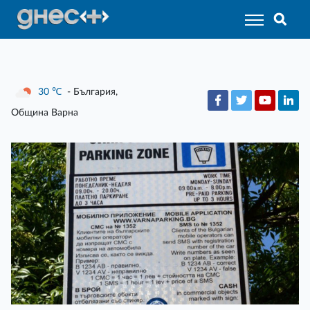
30
℃
- България,
Община Варна