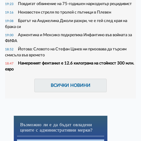
Повдигат обвинение на 75-годишен наркодилър рецидивист
19:23
Неизвестен стреля по тролей с пътници в Плевен
19:16
Братът на Анджелина Джоли разкри, че е гей след края на
19:08
брака си
Аржентина и Мексико подкрепиха Инфантино във войната за
19:00
ФИФА
Йотова: Словото на Стефан Цанев ни призовава да търсим
18:52
смисъла във времето
Намереният фентанил е 12.6 килограма на стойност 300 млн.
18:47
евро
ВСИЧКИ НОВИНИ