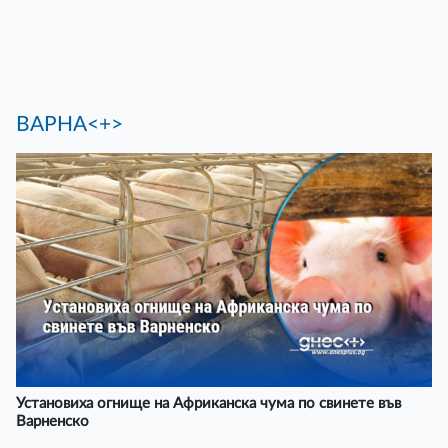
ВАРНА<+>
Установиха огнище на Африканска чума по свинете във
Варненско