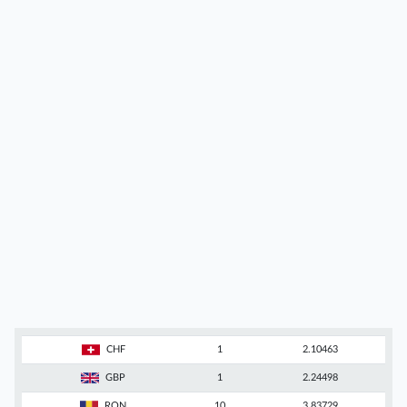
CHF
1
2.10463
GBP
1
2.24498
RON
10
3.83729