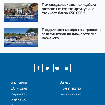
При специализирана полицейска
операция са иззети артикули на
стойност близо 650 000 €
Продължават масираните проверки
за нарушители по плажовете във
Варненско
България
За нас
ЕС и Свят
Политика за
Варна<+>
бисквитките
Избрано