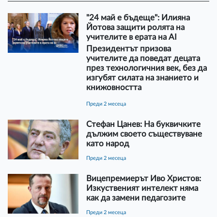
"24 май е бъдеще": Илияна
Йотова защити ролята на
учителите в ерата на AI
Президентът призова
учителите да поведат децата
през технологичния век, без да
изгубят силата на знанието и
книжовността
преди 2 месеца
Стефан Цанев: На буквичките
дължим своето съществуване
като народ
преди 2 месеца
Вицепремиерът Иво Христов:
Изкуственият интелект няма
как да замени педагозите
преди 2 месеца