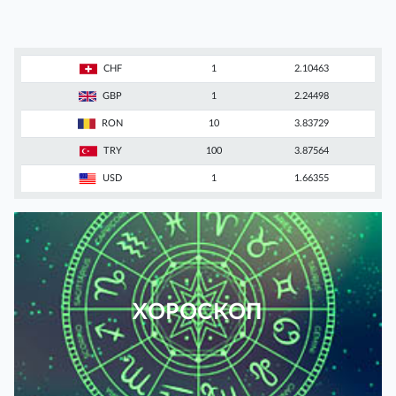
CHF
1
2.10463
GBP
1
2.24498
RON
10
3.83729
TRY
100
3.87564
USD
1
1.66355
ХОРОСКОП