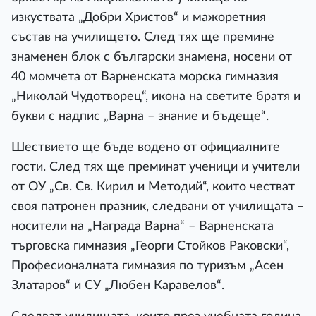
изкуствата „Добри Христов“ и мажоретния
състав на училището. След тях ще премине
знаменен блок с български знамена, носени от
40 момчета от Варненската морска гимназия
„Николай Чудотворец“, икона на светите братя и
букви с надпис „Варна – знание и бъдеще“.
Шествието ще бъде водено от официалните
гости. След тях ще преминат ученици и учители
от ОУ „Св. Св. Кирил и Методий“, които честват
своя патронен празник, следвани от училищата –
носители на „Награда Варна“ – Варненската
търговска гимназия „Георги Стойков Раковски“,
Професионалната гимназия по туризъм „Асен
Златаров“ и СУ „Любен Каравелов“.