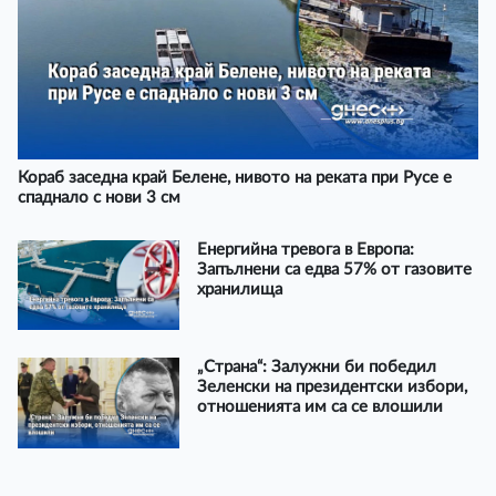
Кораб заседна край Белене, нивото на реката при Русе е
спаднало с нови 3 см
Енергийна тревога в Европа:
Запълнени са едва 57% от газовите
хранилища
„Страна“: Залужни би победил
Зеленски на президентски избори,
отношенията им са се влошили