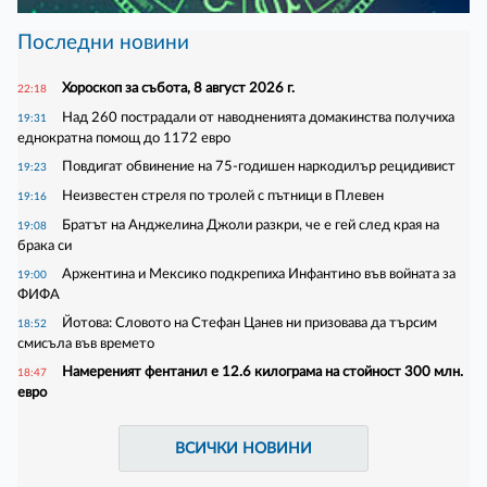
Последни новини
Хороскоп за събота, 8 август 2026 г.
22:18
Над 260 пострадали от наводненията домакинства получиха
19:31
еднократна помощ до 1172 евро
Повдигат обвинение на 75-годишен наркодилър рецидивист
19:23
Неизвестен стреля по тролей с пътници в Плевен
19:16
Братът на Анджелина Джоли разкри, че е гей след края на
19:08
брака си
Аржентина и Мексико подкрепиха Инфантино във войната за
19:00
ФИФА
Йотова: Словото на Стефан Цанев ни призовава да търсим
18:52
смисъла във времето
Намереният фентанил е 12.6 килограма на стойност 300 млн.
18:47
евро
ВСИЧКИ НОВИНИ