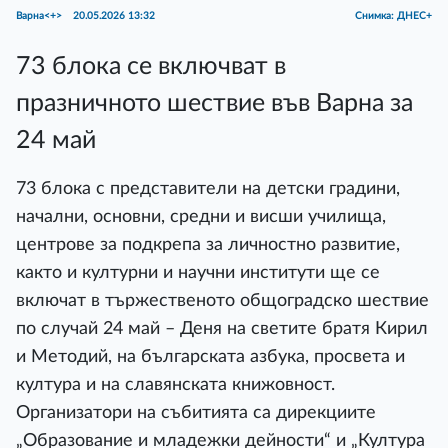
Варна<+>
20.05.2026 13:32
Снимка: ДНЕС+
73 блока се включват в
празничното шествие във Варна за
24 май
73 блока с представители на детски градини,
начални, основни, средни и висши училища,
центрове за подкрепа за личностно развитие,
както и културни и научни институти ще се
включат в тържественото общоградско шествие
по случай 24 май – Деня на светите братя Кирил
и Методий, на българската азбука, просвета и
култура и на славянската книжовност.
Организатори на събитията са дирекциите
„Образование и младежки дейности“ и „Култура