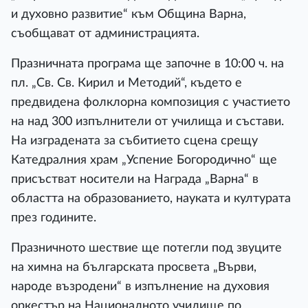
и духовно развитие“ към Община Варна,
съобщават от администрацията.
Празничната програма ще започне в 10:00 ч. на
пл. „Св. Св. Кирил и Методий“, където е
предвидена фолклорна композиция с участието
на над 300 изпълнители от училища и състави.
На изградената за събитието сцена срещу
Катедралния храм „Успение Богородично“ ще
присъстват носители на Награда „Варна“ в
областта на образованието, науката и културата
през годините.
Празничното шествие ще потегли под звуците
на химна на българската просвета „Върви,
народе възродени“ в изпълнение на духовия
оркестър на Националното училище по