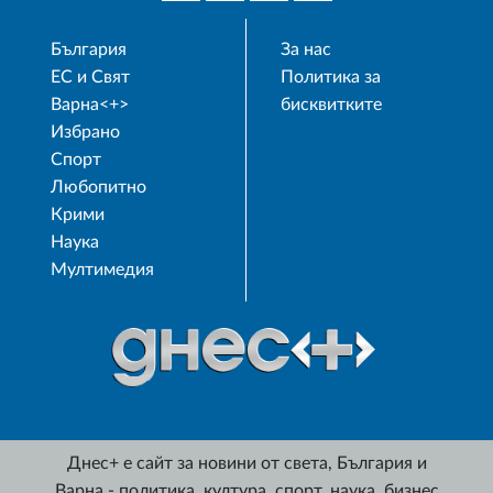
България
За нас
ЕС и Свят
Политика за
Варна<+>
бисквитките
Избрано
Спорт
Любопитно
Крими
Наука
Мултимедия
Днес+ е сайт за новини от света, България и
Варна - политика, култура, спорт, наука, бизнес