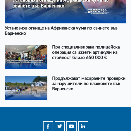
Установиха огнище на Африканска чума по свинете във
Варненско
При специализирана полицейска
операция са иззети артикули на
стойност близо 650 000 €
Продължават масираните проверки
за нарушители по плажовете във
Варненско