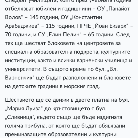
Следват училищата, които през учебната година
отбелязват юбилеи и годишнини – ОУ „Панайот
Волов“ – 145 години, ОУ „Константин
Арабаджиев“ – 115 години, ПГЧЕ „Йоан Екзарх“ –
70 години, и СУ „Елин Пелин“ – 65 години. След
тях ще шестват блоковете на центровете за
специална образователна подкрепа, културните
институции, както и всички варненски училища и
университети. В същото време по бул. „Вл.
Варненчик“ ще бъдат разположени и блоковете
на детските градини в морския град.
Шествието ще се движи в двете платна на бул.
„Мария Луиза“ до кръстовището с бул.
„Сливница“, където също ще бъде издигната
голяма трибуна, от която ще бъдат обявявани
преминаващите образователни и културни