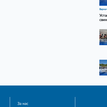
Варна
Уста
свин
За нас