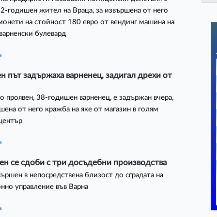
2-годишен жител на Враца, за извършена от него
монети на стойност 180 евро от вендинг машина на
варненски булевард
а
н път задържаха варненец, задигал дрехи от
 проявен, 38-годишен варненец, е задържан вчера,
шена от него кражба на яке от магазин в голям
център
а
ен се сдоби с три досъдебни производства
вършен в непосредствена близост до сградата на
нно управление във Варна
а