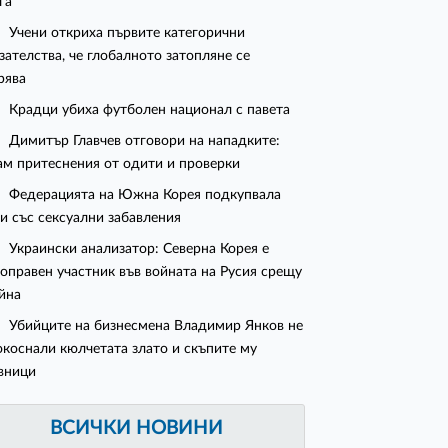
га"
Учени откриха първите категорични
зателства, че глобалното затопляне се
рява
Крадци убиха футболен национал с павета
Димитър Главчев отговори на нападките:
м притеснения от одити и проверки
Федерацията на Южна Корея подкупвала
и със сексуални забавления
Украински анализатор: Северна Корея е
оправен участник във войната на Русия срещу
йна
Убийците на бизнесмена Владимир Янков не
окоснали кюлчетата злато и скъпите му
вници
ВСИЧКИ НОВИНИ