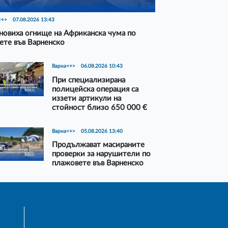
<+>
07.08.2026 13:43
новиха огнище на Африканска чума по
ете във Варненско
Варна<+>
06.08.2026 10:43
При специализирана
полицейска операция са
иззети артикули на
стойност близо 650 000 €
Варна<+>
05.08.2026 13:40
Продължават масираните
проверки за нарушители по
плажовете във Варненско