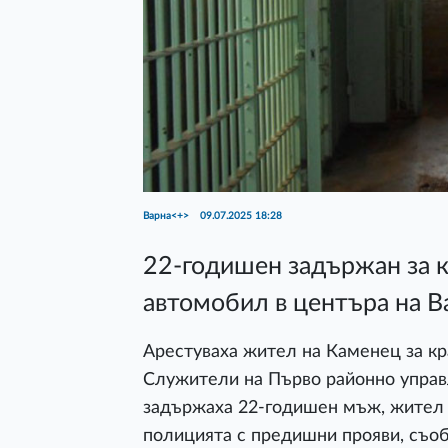
Варна<+>
09.07.2025 18:28
22-годишен задържан за к
автомобил в центъра на В
Арестуваха жител на Каменец за кра
Служители на Първо районно управ
задържаха 22-годишен мъж, жител н
полицията с предишни прояви, съо