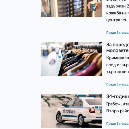
задържан 2
кражба на 
централен 
преди 5 месец
За пореде
моловете
Криминално
след извър
търговски 
преди 6 месец
34-годиш
Грабеж, из
Второ райо
преди 8 месец