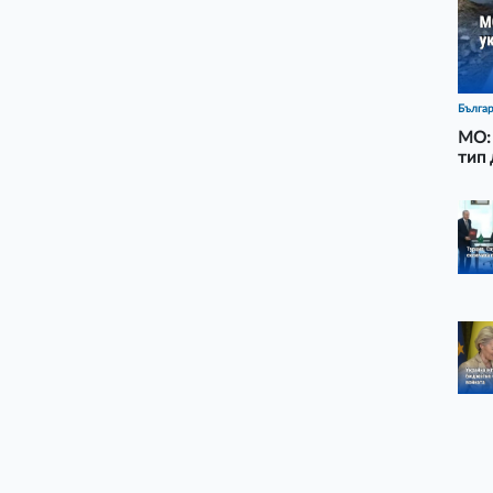
Бълга
МО: 
тип 