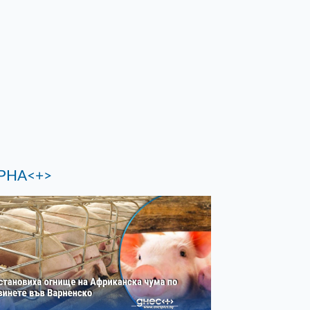
РНА<+>