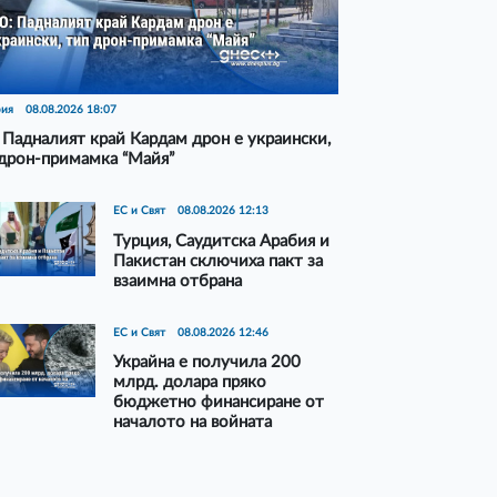
рия
08.08.2026 18:07
Падналият край Кардам дрон е украински,
дрон-примамка “Майя”
ЕС и Свят
08.08.2026 12:13
Турция, Саудитска Арабия и
Пакистан сключиха пакт за
взаимна отбрана
ЕС и Свят
08.08.2026 12:46
Украйна е получила 200
млрд. долара пряко
бюджетно финансиране от
началото на войната