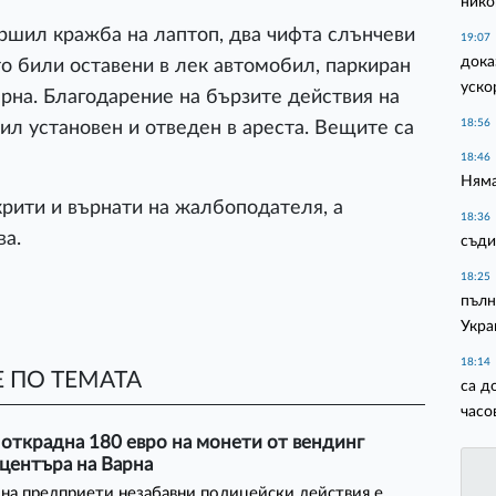
нико
ршил кражба на лаптоп, два чифта слънчеви
19:07
дока
то били оставени в лек автомобил, паркиран
уско
арна. Благодарение на бързите действия на
18:56
ил установен и отведен в ареста. Вещите са
18:46
Няма
рити и върнати на жалбоподателя, а
18:36
ва.
съди
18:25
пълн
Укра
18:14
 ПО ТЕМАТА
са д
часо
открадна 180 евро на монети от вендинг
центъра на Варна
 на предприети незабавни полицейски действия е