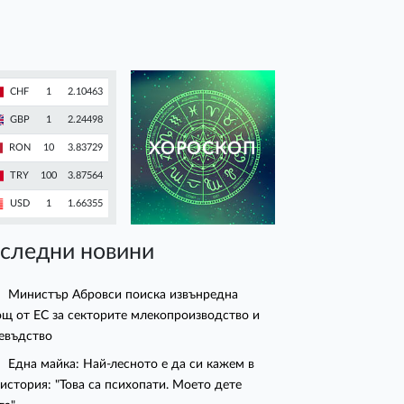
CHF
1
2.10463
GBP
1
2.24498
ХОРОСКОП
RON
10
3.83729
TRY
100
3.87564
USD
1
1.66355
следни новини
Министър Абровси поиска извънредна
щ от ЕС за секторите млекопроизводство и
евъдство
Една майка: Най-лесното е да си кажем в
 история: "Това са психопати. Моето дете