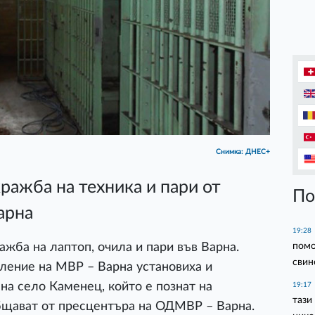
Снимка: ДНЕС+
ражба на техника и пари от
По
арна
19:28
помо
жба на лаптоп, очила и пари във Варна.
свин
ление на МВР – Варна установиха и
а село Каменец, който е познат на
19:17
тази
бщават от пресцентъра на ОДМВР – Варна.