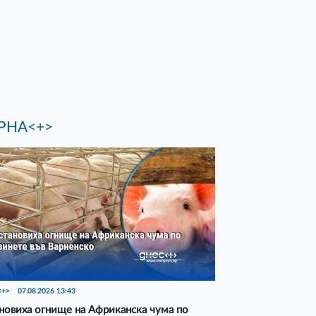
РНА<+>
<+>
07.08.2026 13:43
новиха огнище на Африканска чума по