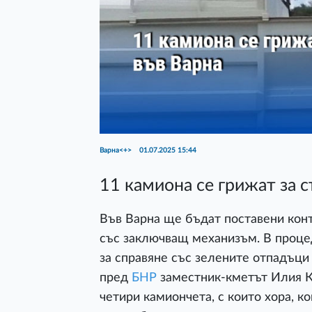
Варна<+>
01.07.2025 15:44
11 камиона се грижат за 
Във Варна ще бъдат поставени кон
със заключващ механизъм. В процед
за справяне със зелените отпадъци 
пред
БНР
заместник-кметът Илия К
четири камиончета, с които хора, 