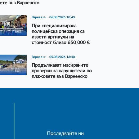
ете във Варненско
Варна<+>
06.08.2026 10:43
При специализирана
полицейска операция са
иззети артикули на
стойност близо 650 000 €
Варна<+>
05.08.2026 13:40
Продължават масираните
проверки за нарушители по
плажовете във Варненско
Последвайте ни