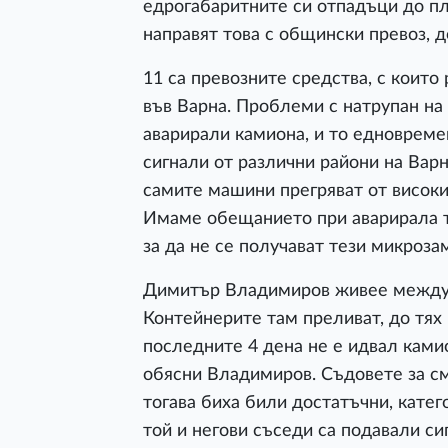
едрогабаритните си отпадъци до пл
направят това с общински превоз, д
11 са превозните средства, с коит
във Варна. Проблеми с натрупан на
аварирали камиона, и то едновреме
сигнали от различни райони на Варн
самите машини прегряват от високи
Имаме обещанието при аварирала т
за да не се получават тези микроза
Димитър Владимиров живее между у
Контейнерите там преливат, до тях
последните 4 дена не е идвал камио
обясни Владимиров. Съдовете за см
тогава биха били достатъчни, катег
той и негови съседи са подавали сиг