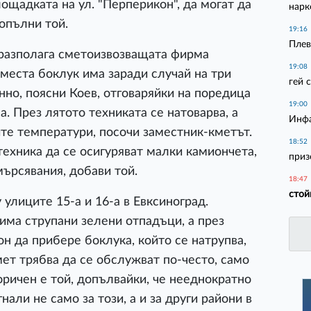
ощадката на ул. "Перперикон", да могат да
нарк
опълни той.
19:16
Плев
о разполага сметоизвозващата фирма
19:08
 места боклук има заради случай на три
гей 
нно, поясни Коев, отговаряйки на поредица
19:00
а. През лятото техниката се натоварва, а
Инфа
те температури, посочи заместник-кметът.
18:52
ехника да се осигуряват малки камиончета,
приз
мърсявания, добави той.
18:47
стой
лиците 15-а и 16-а в Евксиноград.
 има струпани зелени отпадъци, а през
н да прибере боклука, който се натрупва,
ет трябва да се обслужват по-често, само
оричен е той, допълвайки, че нееднократно
нали не само за този, а и за други райони в