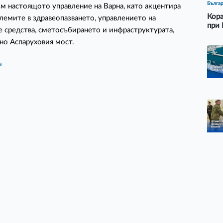
Бълга
м настоящото управление на Варна, като акцентира
Кора
лемите в здравеопазването, управлението на
при 
 средства, сметосъбирането и инфраструктурата,
но Аспаруховия мост.
а