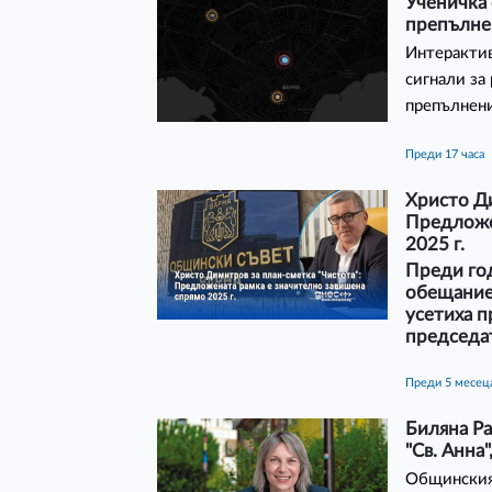
Ученичка 
препълне
Интерактив
сигнали за
препълнени
преди 17 часа
Христо Ди
Предложе
2025 г.
Преди год
обещаниет
усетиха п
председат
преди 5 месец
Биляна Р
"Св. Анна
Общинският