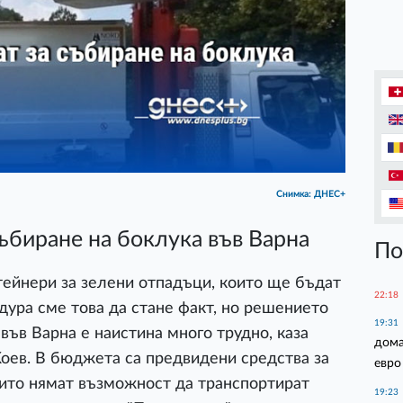
Снимка: ДНЕС+
събиране на боклука във Варна
По
тейнери за зелени отпадъци, които ще бъдат
22:18
ура сме това да стане факт, но решението
19:31
във Варна е наистина много трудно, каза
дома
оев. В бюджета са предвидени средства за
евро
които нямат възможност да транспортират
19:23