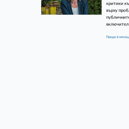
критики къ
върху проб
публичните
включител
преди 6 месец