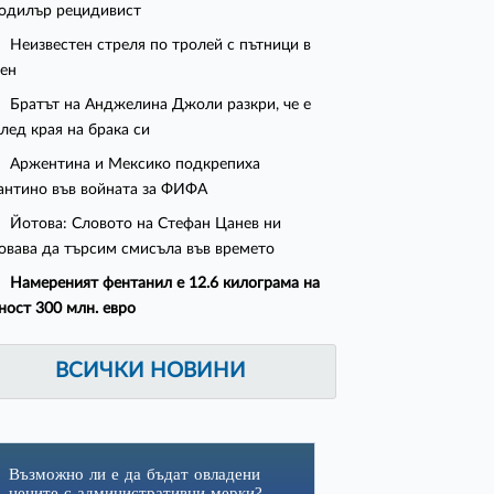
одилър рецидивист
Неизвестен стреля по тролей с пътници в
ен
Братът на Анджелина Джоли разкри, че е
след края на брака си
Аржентина и Мексико подкрепиха
нтино във войната за ФИФА
Йотова: Словото на Стефан Цанев ни
овава да търсим смисъла във времето
Намереният фентанил е 12.6 килограма на
ност 300 млн. евро
ВСИЧКИ НОВИНИ