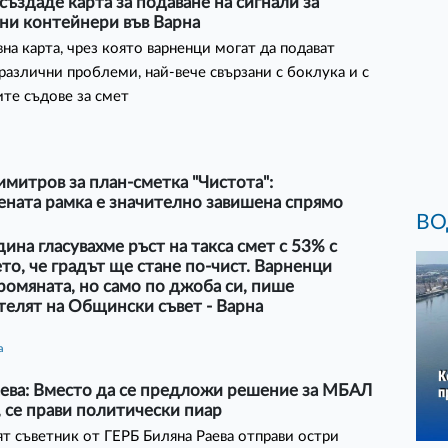
създаде карта за подаване на сигнали за
ни контейнери във Варна
на карта, чрез която варненци могат да подават
 различни проблеми, най-вече свързани с боклука и с
те съдове за смет
митров за план-сметка "Чистота":
ната рамка е значително завишена спрямо
ВО
ина гласувахме ръст на такса смет с 53% с
о, че градът ще стане по-чист. Варненци
ромяната, но само по джоба си, пише
елят на Общински съвет - Варна
а
аева: Вместо да се предложи решение за МБАЛ
", се прави политически пиар
 съветник от ГЕРБ Биляна Раева отправи остри