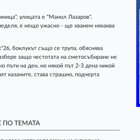
иница", улицата е "Манол Лазаров".
неделя, е нещо ужасно - ще хванем някаква
"26, боклукът също се трупа, обяснява
азбере защо честотата на сметосъбиране не
ко пъти на ден, но някой път 2-3 дена никой
нят казаните, става страшно, подчерта
 ПО ТЕМАТА