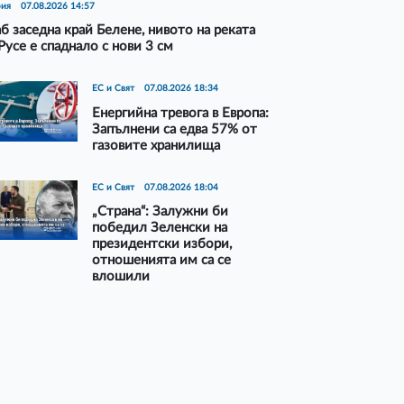
рия
07.08.2026 14:57
б заседна край Белене, нивото на реката
Русе е спаднало с нови 3 см
ЕС и Свят
07.08.2026 18:34
Енергийна тревога в Европа:
Запълнени са едва 57% от
газовите хранилища
ЕС и Свят
07.08.2026 18:04
„Страна“: Залужни би
победил Зеленски на
президентски избори,
отношенията им са се
влошили