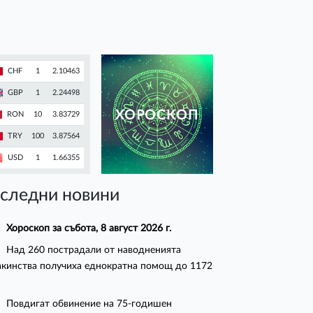
CHF
1
2.10463
GBP
1
2.24498
ХОРОСКОП
RON
10
3.83729
TRY
100
3.87564
USD
1
1.66355
следни новини
Хороскоп за събота, 8 август 2026 г.
Над 260 пострадали от наводненията
кинства получиха еднократна помощ до 1172
Повдигат обвинение на 75-годишен