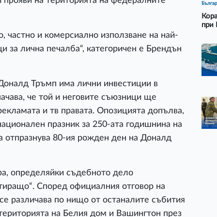
и прояви на територията на федералните
Бълга
Кора
при 
, частно и комерсиално използване на най-
 за лична печалба“, категоричен е Брендън
 Доналд Тръмп има лични инвестиции в
начава, че той и неговите съюзници ще
рекламата и тв правата. Опозицията допълва,
национален празник за 250-ата годишнина на
да отпразнува 80-ия рожден ден на Доналд
ра, определяйки съдебното дело
отиращо“. Според официалния отговор на
се различава по нищо от останалите събития
 територията на Белия дом и Вашингтон през