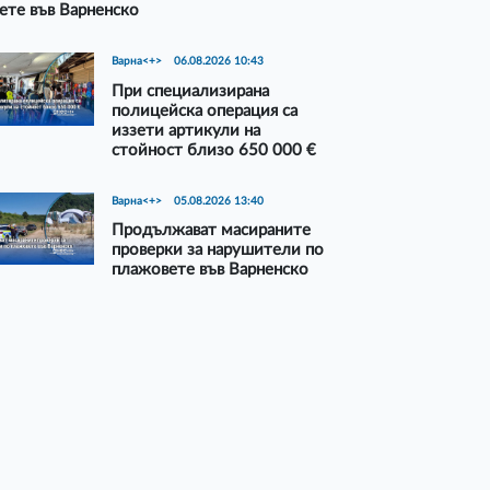
ете във Варненско
Варна<+>
06.08.2026 10:43
При специализирана
полицейска операция са
иззети артикули на
стойност близо 650 000 €
Варна<+>
05.08.2026 13:40
Продължават масираните
проверки за нарушители по
плажовете във Варненско