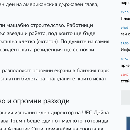
нарк
ен ден на американския държавен глава,
19:16
Плев
ипи мащабно строителство. Работници
19:08
ъс звезди и райета, под които ще бъде
гей 
ълна клетка (октагон). По думите на самия
19:00
резидентската резиденция ще се появи
Инфа
18:52
приз
 разположат огромни екрани в близкия парк
18:47
езплатни билета за гражданите, които искат
стой
о и огромни разходи
авния изпълнителен директор на UFC Дейна
огава Тръмп беше един от малкото, готови да
 в Атлантик Сити, помагайки на спорта да