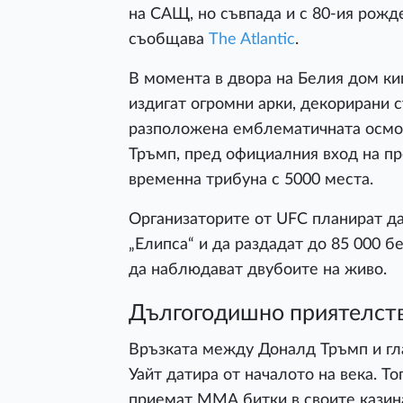
на САЩ, но съвпада и с 80-ия рожд
съобщава
The Atlantic
.
В момента в двора на Белия дом к
издигат огромни арки, декорирани с
разположена емблематичната осмоъг
Тръмп, пред официалния вход на п
временна трибуна с 5000 места.
Организаторите от UFC планират да
„Елипса“ и да раздадат до 85 000 б
да наблюдават двубоите на живо.
Дългогодишно приятелств
Връзката между Доналд Тръмп и гл
Уайт датира от началото на века. Т
приемат ММА битки в своите казина