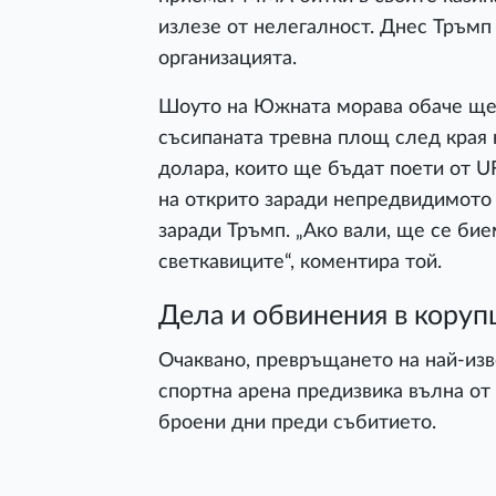
излезе от нелегалност. Днес Тръмп
организацията.
Шоуто на Южната морава обаче ще 
съсипаната тревна площ след края 
долара, които ще бъдат поети от UF
на открито заради непредвидимото 
заради Тръмп. „Ако вали, ще се бие
светкавиците“, коментира той.
Дела и обвинения в коруп
Очаквано, превръщането на най-изв
спортна арена предизвика вълна о
броени дни преди събитието.