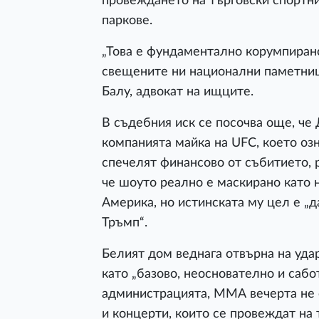
провеждането на търговски спортн
паркове.
„Това е фундаментално корумпирано
свещените ни национални паметници
Балу, адвокат на ищците.
В съдебния иск се посочва още, че
компанията майка на UFC, което оз
спечелят финансово от събитието, 
че шоуто реално е маскирано като 
Америка, но истинската му цел е „
Тръмп“.
Белият дом веднага отвърна на уда
като „базово, неоснователно и саб
администрацията, ММА вечерта не 
и концерти, които се провеждат на