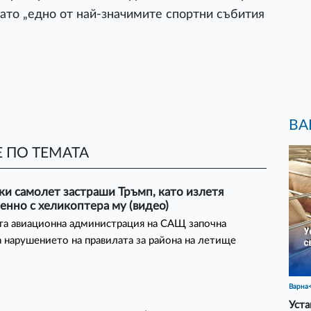
като „едно от най-значимите спортни събития
ВА
 ПО ТЕМАТА
и самолет застраши Тръмп, като излетя
нно с хеликоптера му (видео)
та авиационна администрация на САЩ започна
а нарушението на правилата за района на летище
Варна
Уста