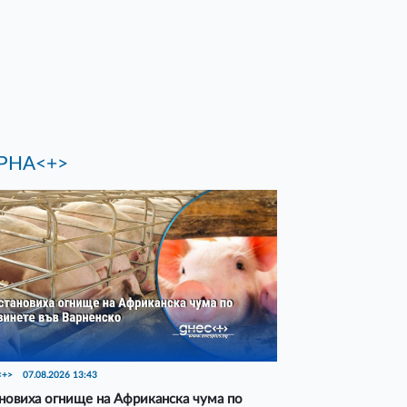
РНА<+>
<+>
07.08.2026 13:43
новиха огнище на Африканска чума по