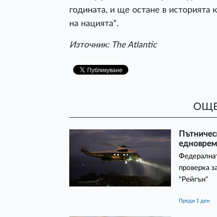
годината, и ще остане в историята 
на нацията“.
Източник: The Atlantic
ОЩЕ
Пътническ
едновреме
Федерална
проверка з
"Рейгън"
преди 1 ден