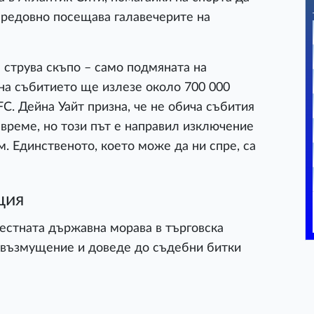
 редовно посещава галавечерите на
струва скъпо – само подмяната на
на събитието ще излезе около 700 000
C. Дейна Уайт призна, че не обича събития
време, но този път е направил изключение
м. Единственото, което може да ни спре, са
ция
естната държавна морава в търговска
т възмущение и доведе до съдебни битки