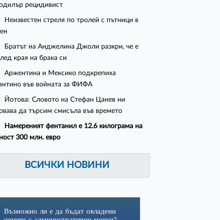
одилър рецидивист
Неизвестен стреля по тролей с пътници в
ен
Братът на Анджелина Джоли разкри, че е
след края на брака си
Аржентина и Мексико подкрепиха
нтино във войната за ФИФА
Йотова: Словото на Стефан Цанев ни
овава да търсим смисъла във времето
Намереният фентанил е 12.6 килограма на
ност 300 млн. евро
ВСИЧКИ НОВИНИ