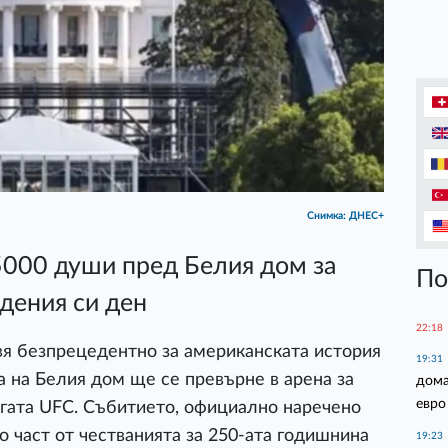
Снимка: ДНЕС+
5000 души пред Белия дом за
По
дения си ден
22:18
я безпрецедентно за американската история
19:31
 на Белия дом ще се превърне в арена за
дома
евро
ата UFC. Събитието, официално наречено
о част от честванията за 250-ата годишнина
19:23