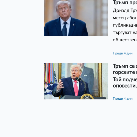
Тръмп про
Доналд Тръ
месец абон
публикации
търгуват н
обществен
преди 4 дни
Тръмп се 
горските
Той подче
оповести,
преди 4 дни