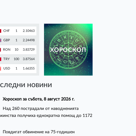
CHF
1
2.10463
GBP
1
2.24498
ХОРОСКОП
RON
10
3.83729
TRY
100
3.87564
USD
1
1.66355
следни новини
Хороскоп за събота, 8 август 2026 г.
Над 260 пострадали от наводненията
кинства получиха еднократна помощ до 1172
Повдигат обвинение на 75-годишен