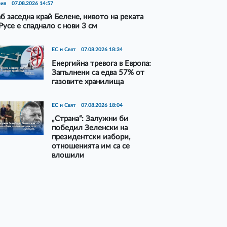
рия
07.08.2026 14:57
б заседна край Белене, нивото на реката
Русе е спаднало с нови 3 см
ЕС и Свят
07.08.2026 18:34
Енергийна тревога в Европа:
Запълнени са едва 57% от
газовите хранилища
ЕС и Свят
07.08.2026 18:04
„Страна“: Залужни би
победил Зеленски на
президентски избори,
отношенията им са се
влошили