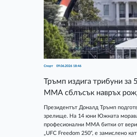
Спорт
09.06.2026 18:46
Тръмп издига трибуни за 
ММА сблъсък навръх рож
Президентът Доналд Тръмп подготв
зрелище. На 14 юни Южната морава
професионални ММА битки от вериг
„UFC Freedom 250“, е замислено кат