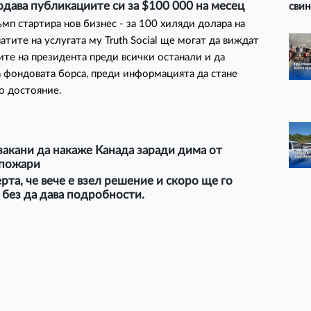
дава публикациите си за $100 000 на месец
свин
мп стартира нов бизнес - за 100 хиляди долара на
атите на услугата му Truth Social ще могат да виждат
те на президента преди всички останали и да
а фондовата борса, преди информацията да стане
о достояние.
закани да накаже Канада заради дима от
 пожари
рта, че вече е взел решение и скоро ще го
 без да дава подробности.