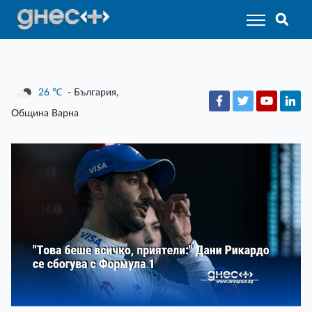
26
℃
- България,
Община Варна