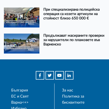
При специализирана полицейска
операция са иззети артикули на
стойност близо 650 000 €
Продължават масираните проверки
за нарушители по плажовете във
Варненско
България
За нас
ЕС и Свят
Политика за
Варна<+>
бисквитките
Избрано