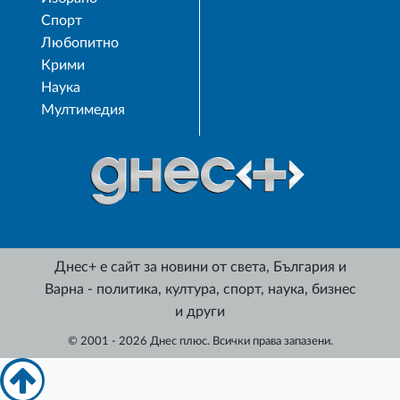
Спорт
Любопитно
Крими
Наука
Мултимедия
Днес+ е сайт за новини от света, България и
Варна - политика, култура, спорт, наука, бизнес
и други
© 2001 - 2026 Днес плюс. Всички права запазени.