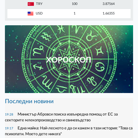
TRY
100
3.87564
USD
1
1.66355
ХОРОСКОП
Последни новини
Министър Абровси поиска извънредна помощ от ЕС за
19:28
секторите млекопроизводство и свиневъдство
Една майка: Най-лесното е да си кажем в тази история: "Това са
19:17
психопати. Моето дете никога"