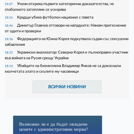
Учени откриха първите категорични доказателства, че
19:07
глобалното затопляне се ускорява
Крадци убиха футболен национал с павета
18:56
Димитър Главчев отговори на нападките: Нямам притеснения
18:46
от одити и проверки
Федерацията на Южна Корея подкупвала съдии със сексуални
18:36
забавления
Украински анализатор: Северна Корея е пълноправен участник
18:25
във войната на Русия срещу Украйна
Убийците на бизнесмена Владимир Янков не са докоснали
18:14
кюлчетата злато и скъпите му часовници
ВСИЧКИ НОВИНИ