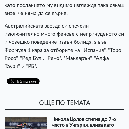
като посланието му видимо изглежда така сякаш
знае, че няма да се върне.
Австралийската звезда си спечели
изключително много фенове с непринуденото си
и човешко поведение извън болида, а във
Формула 1 кара за отборите на "Испания", "Торо
Росо", "Ред Бул", "Рено", "Макларън", "Алфа
Таури" и "РБ".
ОЩЕ ПО ТЕМАТА
Никола Цолов стигна до 7-о
място в Унгария, влиза като