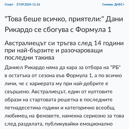
Спорт
27.09.2024 11:16
Снимка: ДНЕС+
"Това беше всичко, приятели:" Дани
Рикардо се сбогува с Формула 1
Австралиецът си тръгва след 14 години
при най-бързите и разочароващи
последни такива
Даниел Рикардо няма да кара за отбора на "РБ"
в остатъка от сезона във Формула 1, а по всичко
личи, че с кариерата му при най-добрите е
свършено. Австралиецът, един от култовите
образи на стартовата решетка в последните
петнадесетина години и категорично всеобщ
любимец на феновете, намекна сериозно за това
след раздялата, публикувайки емоционално