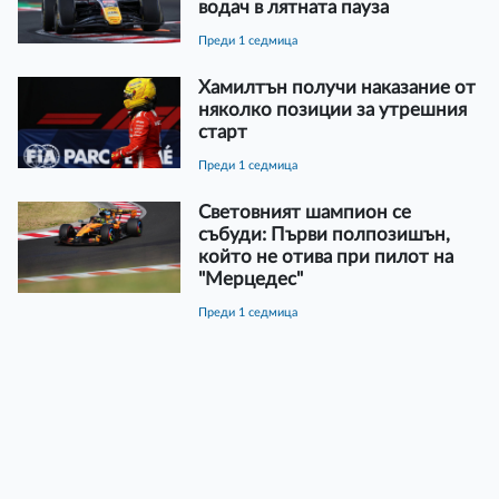
водач в лятната пауза
преди 1 седмица
Хамилтън получи наказание от
няколко позиции за утрешния
старт
преди 1 седмица
Световният шампион се
събуди: Първи полпозишън,
който не отива при пилот на
"Мерцедес"
преди 1 седмица