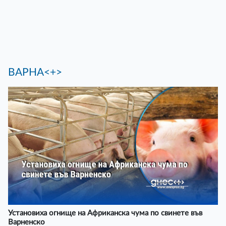
ВАРНА<+>
Установиха огнище на Африканска чума по свинете във
Варненско