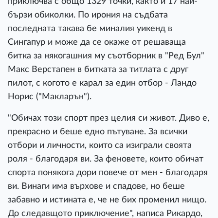
приключва с общо 1329 точки, както и 17 най-
бързи обиколки. По ирония на съдбата
последната такава бе миналия уикенд в
Сингапур и може да се окаже от решаваща
битка за някогашния му съотборник в "Ред Бул"
Макс Верстапен в битката за титлата с друг
пилот, с когото е карал за един отбор - Ландо
Норис ("Макларън").
"Обичах този спорт през целия си живот. Диво е,
прекрасно и беше едно пътуване. За всички
отбори и личности, които са изиграли своята
роля - благодаря ви. За феновете, които обичат
спорта понякога дори повече от мен - благодаря
ви. Винаги има върхове и спадове, но беше
забавно и истината е, че не бих променил нищо.
До следавщото приключение", написа Рикардо,