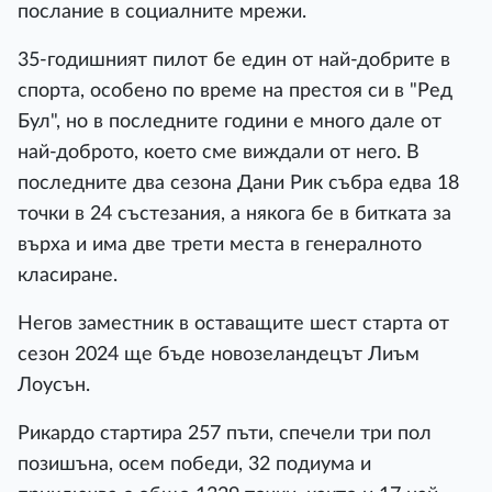
послание в социалните мрежи.
35-годишният пилот бе един от най-добрите в
спорта, особено по време на престоя си в "Ред
Бул", но в последните години е много дале от
най-доброто, което сме виждали от него. В
последните два сезона Дани Рик събра едва 18
точки в 24 състезания, а някога бе в битката за
върха и има две трети места в генералното
класиране.
Негов заместник в оставащите шест старта от
сезон 2024 ще бъде новозеландецът Лиъм
Лоусън.
Рикардо стартира 257 пъти, спечели три пол
позишъна, осем победи, 32 подиума и