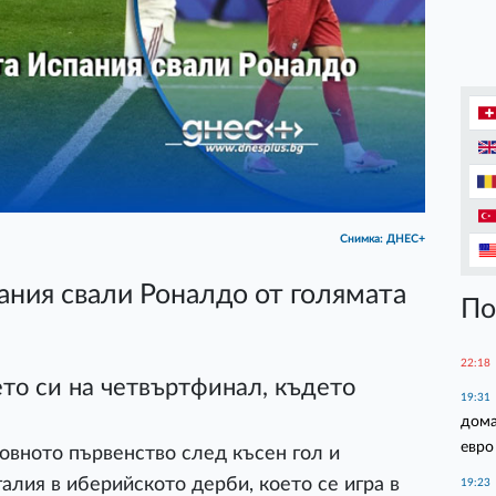
Снимка: ДНЕС+
пания свали Роналдо от голямата
По
22:18
то си на четвъртфинал, където
19:31
дома
евро
овното първенство след късен гол и
алия в иберийското дерби, което се игра в
19:23