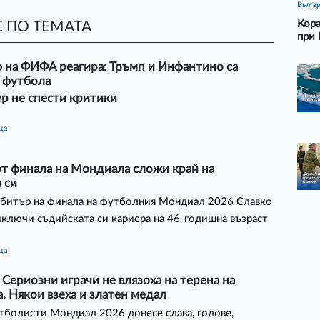
Бълга
Кора
 ПО ТЕМАТА
при 
 на ФИФА реагира: Тръмп и Инфантино са
а футбола
р не спести критики
ца
от финала на Мондиала сложи край на
 си
рбитър на финала на футболния Мондиал 2026 Славко
ключи съдийската си кариера на 46-годишна възраст
ца
 Сериозни играчи не влязоха на терена на
 Някои взеха и златен медал
тболисти Мондиал 2026 донесе слава, голове,