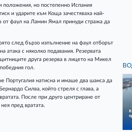
и положения, но постепенно Испания
иск и ударите към Коща зачестяваха най-
ъв от фаул на Ламин Ямал принуди стража да
 която след бързо изпълнение на фаул отборът
на атака с няколко подавания. Резервата
щитниците друга резерва в лицето на Микел
ВО
победния гол.
че Португалия натисна и имаше два шанса да
Бернардо Силва, който стреля с глава, а
вратата. После при друго центриране от
 нея пред вратата.