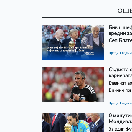
ОЩЕ
Бивш шеф
вредни з
Сеп Блате
преди 1 седми
Съдията 
кариерата
Главният а
Винчич при
преди 1 седми
0 минути:
Мондиала.
За едни фу