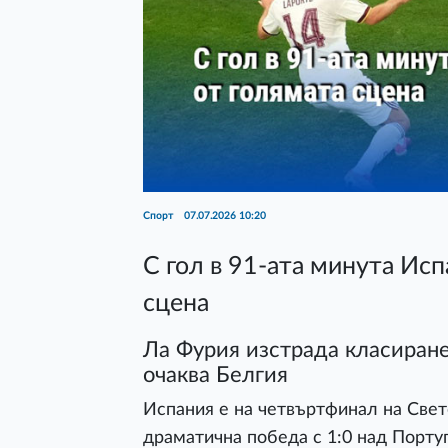
Спорт
07.07.2026 10:20
С гол в 91-ата минута Ис
сцена
Ла Фурия изстрада класиране
очаква Белгия
Испания е на четвъртфинал на Свет
драматична победа с 1:0 над Португ