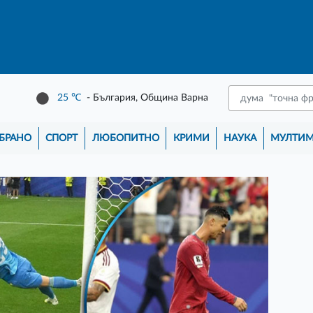
25
℃
- България, Община Варна
БРАНО
СПОРТ
ЛЮБОПИТНО
КРИМИ
НАУКА
МУЛТИ