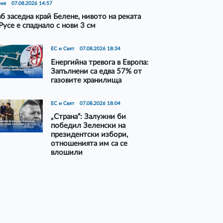
рия
07.08.2026 14:57
б заседна край Белене, нивото на реката
Русе е спаднало с нови 3 см
ЕС и Свят
07.08.2026 18:34
Енергийна тревога в Европа:
Запълнени са едва 57% от
газовите хранилища
ЕС и Свят
07.08.2026 18:04
„Страна“: Залужни би
победил Зеленски на
президентски избори,
отношенията им са се
влошили