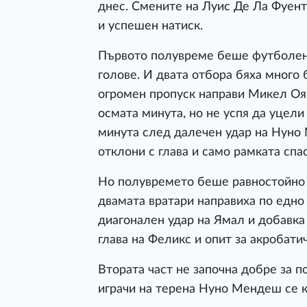
днес. Смените на Луис Де Ла Фуен
и успешен натиск.
Първото полувреме беше футболен 
голове. И двата отбора бяха много
огромен пропуск направи Микел Ояр
осмата минута, но не успя да уцели
минута след далечен удар на Нуно
отклони с глава и само рамката спа
Но полувремето беше равностойно с
двамата вратари направиха по едно
диагонален удар на Ямал и добавка 
глава на Феликс и опит за акробат
Втората част не започна добре за 
играчи на терена Нуно Мендеш се к