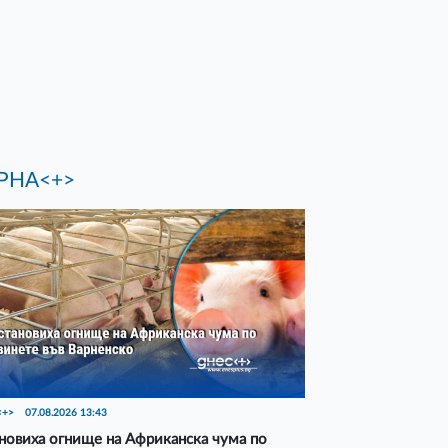
РНА<+>
<+>
07.08.2026 13:43
новиха огнище на Африканска чума по