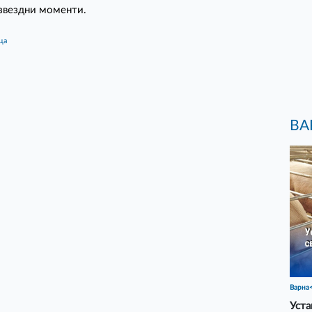
звездни моменти.
ца
ВА
Варна
Уста