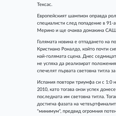
Тексас.
Европейският шампион оправда роля
специалисти след попадение в 91-а
Мерино и ще очаква домакина САЩ 
Голямата новина е отпадането на п
Кристиано Роналдо, който почти сиг
най-голямата сцена. Днес седмицат
не успяха да реализират положения
спечелят първата световна титла за
Испания повтори триумфа си с 1:0 
2010, като тогава онзи успех донес
последната им световна титла. Тога
достигна фазата на четвъртфиналит
"минимум", предвид огромния потен