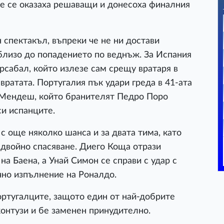
те се оказаха решаващи и донесоха финалния
спектакъл, въпреки че не ни достави
 близо до попадението по веднъж. За Испания
сабал, който излезе сам срещу вратаря в
 вратата. Португалия пък удари греда в 41-ата
 Мендеш, който бранителят Педро Поро
си испанците.
 още няколко шанса и за двата тима, като
 двойно спасяване. Диего Коща отрази
на Баена, а Унай Симон се справи с удар с
ично изпълнение на Роналдо.
португалците, защото един от най-добрите
онтузи и бе заменен принудително.