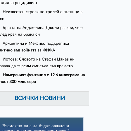
одилър рецидивист
Неизвестен стреля по тролей с пътници в
ен
Братът на Анджелина Джоли разкри, че е
след края на брака си
Аржентина и Мексико подкрепиха
нтино във войната за ФИФА
Йотова: Словото на Стефан Цанев ни
овава да търсим смисъла във времето
Намереният фентанил е 12.6 килограма на
ност 300 млн. евро
ВСИЧКИ НОВИНИ