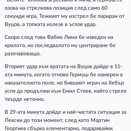
озова на стрелкова позиция след само 60
секунди игра. Тежкият му изстрел бе париран от
Вуцов, а топката излезе в ъглов удар.
Скоро след това Фабио Лима бе изведен на
крилото, но последвалото му центриране бе
разочароващо.
Вторият удар към вратата на Вуцов дойде в 11-
ата минута, когато отново Гермуш бе намерен в
наказателното поле, но бившият играч на Хебър
успя да продължи към Емил Стоев, който стреля
твърде неточно.
В 29-ата минута дойде и най-чистата ситуация за
Левски до този момент, след като Мартин
Георгиев сбърка елементарно, подарявайки