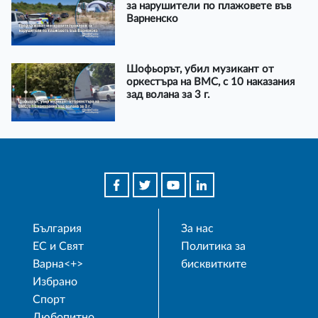
за нарушители по плажовете във
Варненско
Шофьорът, убил музикант от
оркестъра на ВМС, с 10 наказания
зад волана за 3 г.
България
За нас
ЕС и Свят
Политика за
Варна<+>
бисквитките
Избрано
Спорт
Любопитно