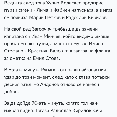
Веднага след това Хулио Веласкес предприе
първи смени - Лима и Фабиен напуснаха, а в игра
се появиха Марин Петков и Радослав Кирилов.
На свой ред Загорчич трябваше да замени
капитана си Иван Минчев, който видимо имаше
проблем с контузия, а мястото му зае Илиян
Стефанов. Кристиян Балов пък заигра на фланга
за сметка на Емил Стоев.
В 65-ата минута Рупанов отправи най-опасния
удар до този момент, след като с глава потърси
десния ъгъл, но Андонов отново се намеси
добре.
За да дойде 70-ата минута, когато гол най-
накрая падна. Тогава Радослав Кирилов качи