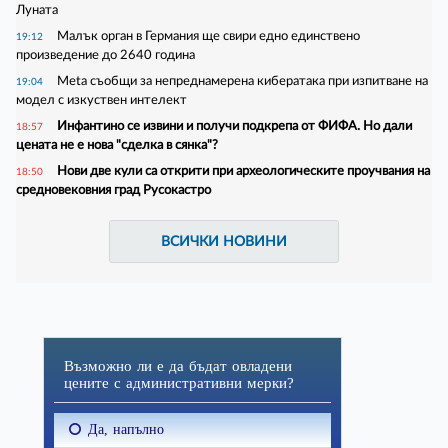
Луната
Малък орган в Германия ще свири едно единствено
19:12
произведение до 2640 година
Meta съобщи за непреднамерена кибератака при изпитване на
19:04
модел с изкуствен интелект
Инфантино се извини и получи подкрепа от ФИФА. Но дали
18:57
цената не е нова "сделка в сянка"?
Нови две кули са открити при археологическите проучвания на
18:50
средновековния град Русокастро
ВСИЧКИ НОВИНИ