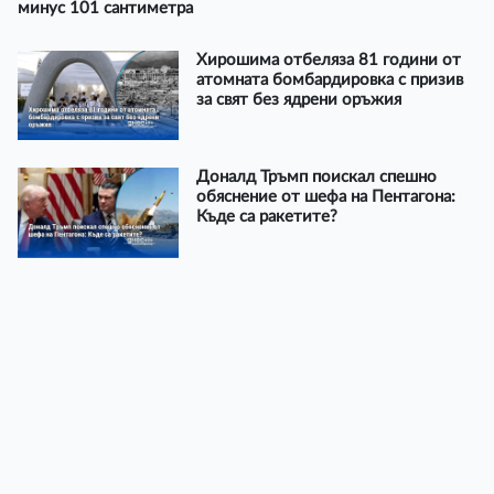
минус 101 сантиметра
Хирошима отбеляза 81 години от
атомната бомбардировка с призив
за свят без ядрени оръжия
Доналд Тръмп поискал спешно
обяснение от шефа на Пентагона:
Къде са ракетите?