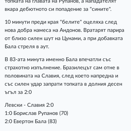
топката на главата на Рупанов, а нападателят
вкара дебютното си попадение за "сините".
10 минути преди края "белите" оцеляха след
нова добра намеса на Андонов. Вратарят парира
от близо силен шут на Цунами, а при добавката
Бала стреля в аут.
В 83-ата минута именно Бала впечатли със
страхотно изпълнение. Бразилецът сам отне в
половината на Славия, след което напредна и
със силен удар запрати топката в долния десен
ъгъл за 2:0
Левски - Славия 2:0
1:0 Борислав Рупанов (70)
2:0 Евертон Бала (83)