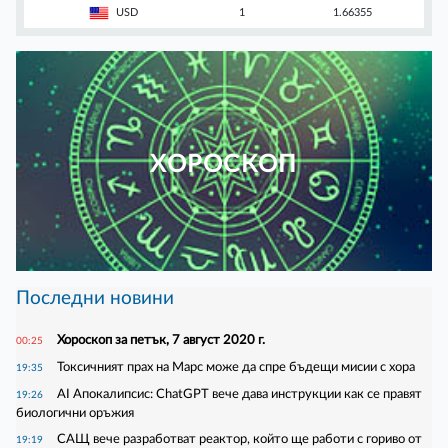
USD
1
1.66355
ХОРОСКОП
Последни новини
Хороскоп за петък, 7 август 2020 г.
00:25
Токсичният прах на Марс може да спре бъдещи мисии с хора
19:35
AI Апокалипсис: ChatGPT вече дава инструкции как се правят
19:26
биологични оръжия
САЩ вече разработват реактор, който ще работи с гориво от
19:19