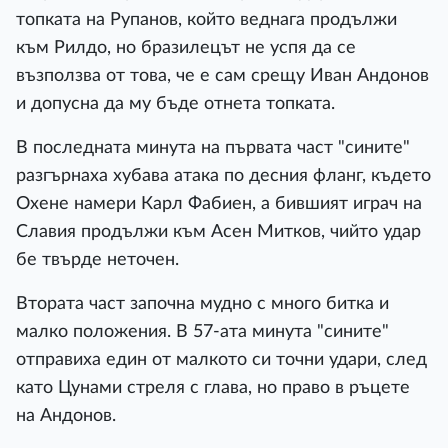
топката на Рупанов, който веднага продължи
към Рилдо, но бразилецът не успя да се
възползва от това, че е сам срещу Иван Андонов
и допусна да му бъде отнета топката.
В последната минута на първата част "сините"
разгърнаха хубава атака по десния фланг, където
Охене намери Карл Фабиен, а бившият играч на
Славия продължи към Асен Митков, чийто удар
бе твърде неточен.
Втората част започна мудно с много битка и
малко положения. В 57-ата минута "сините"
отправиха един от малкото си точни удари, след
като Цунами стреля с глава, но право в ръцете
на Андонов.