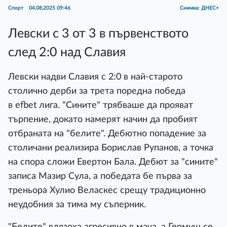
Спорт
04.08.2025 09:46
Снимка: ДНЕС+
Левски с 3 от 3 в първенството
след 2:0 над Славия
Левски надви Славия с 2:0 в най-старото
столично дерби за трета поредна победа
в efbet лига. "Сините" трябваше да прояват
търпение, докато намерят начин да пробият
отбраната на "белите". Дебютно попадение за
столичани реализира Борислав Рупанов, а точка
на спора сложи Евертон Бала. Дебют за "сините"
записа Мазир Сула, а победата бе първа за
треньора Хулио Веласкес срещу традиционно
неудобния за тима му съперник.
"Белите" влязоха агресивно в мача, а Гермуш се