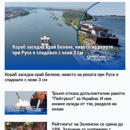
Кораб заседна край Белене, нивото на реката при Русе е
спаднало с нови 3 см
Тръмп отказа допълнителни ракети
"Пейтриът" за Украйна: И ние
имаме нужда от тях, разделя ни
океан
Рейтингът на Зеленски се срина до
18%, Залужни го изпревари с