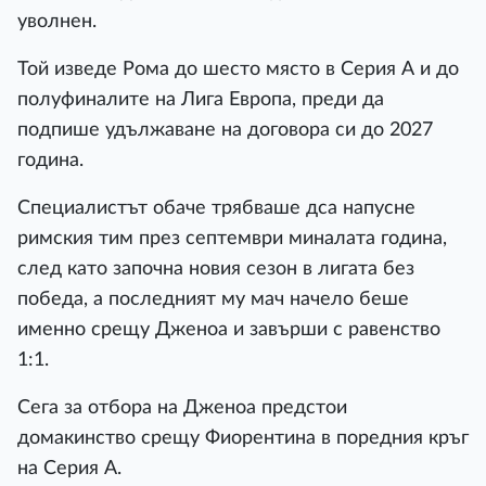
уволнен.
Той изведе Рома до шесто място в Серия А и до
полуфиналите на Лига Европа, преди да
подпише удължаване на договора си до 2027
година.
Специалистът обаче трябваше дса напусне
римския тим през септември миналата година,
след като започна новия сезон в лигата без
победа, а последният му мач начело беше
именно срещу Дженоа и завърши с равенство
1:1.
Сега за отбора на Дженоа предстои
домакинство срещу Фиорентина в поредния кръг
на Серия А.