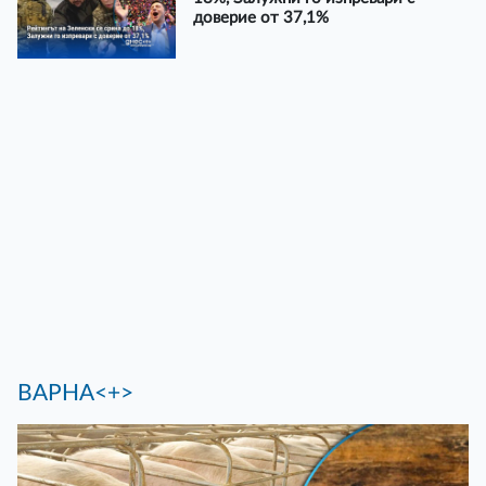
доверие от 37,1%
ВАРНА<+>