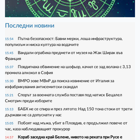
Последни новини
Пътна безопасност: Бавни мерки, лоша инфраструктура,
15:54
популизъм и ниска култура на водачите
Вандали ограбиха предмети от музея на Жак Ширак във
15:45
Франция
Повдигнаха обвинение на шофьор, качил се зад волана с 3,13
15:37
промила алкохол в София
ВМРО зове МВнР да поиска извинение от Италия за
15:30
изфабрикувания антисемитски скандал
Спорът за военната служба поставя под натиск Бецалел
15:21
Смотрич преди изборите
БАБХ не се спира и през лятото: Над 150 тона стоки от трети
15:13
държави не са допуснати у нас
Побоят над мъжа, убит в Пловдив, е продължил повече от
15:05
час, каза наблюдаващият прокурор
Кораб заседна край Белене, нивото на реката при Русе е
14:57