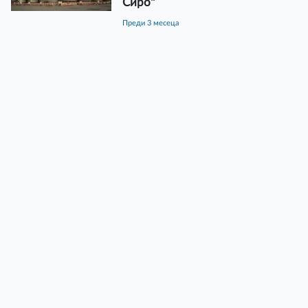
Сиро"
преди 3 месеца