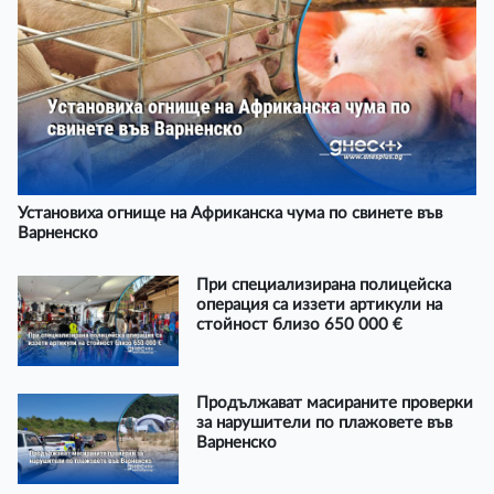
Установиха огнище на Африканска чума по свинете във
Варненско
При специализирана полицейска
операция са иззети артикули на
стойност близо 650 000 €
Продължават масираните проверки
за нарушители по плажовете във
Варненско