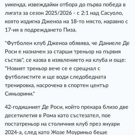
уикенда, извеждайки отбора до първа победа в
лигата за сезон 2025/2026 - с 2:1 над Сасуоло,
която издигна Дженоа на 18-то място, наравно с
17-ия в подреждането Пиза.
"Футболен клуб Дженоа обявява, че Даниеле Де
Роси е назначен за старши треньор на първия
състав", се казва в изявлението на клуба и още:
"Новият треньор вече се е срещнал с
футболистите и ще води следобедната
тренировка, насрочена в спортен център
Синьорини."
42-годишният Де Роси, който прекара близо две
десетилетия в Рома като състезател, пое
постатреньор на столичния клуб през януари
2024-а, след като Жозе Моуриньо беше