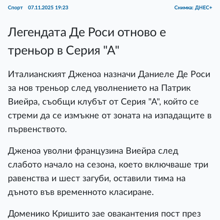
Спорт
07.11.2025 19:23
Снимка: ДНЕС+
Легендата Де Роси отново е
треньор в Серия "А"
Италианският Дженоа назначи Даниеле Де Роси
за нов треньор след уволнението на Патрик
Виейра, съобщи клубът от Серия "А", който се
стреми да се измъкне от зоната на изпадащите в
първенството.
Дженоа уволни французина Виейра след
слабото начало на сезона, което включваше три
равенства и шест загуби, оставили тима на
дъното във временното класиране.
Доменико Кришито зае овакантения пост през