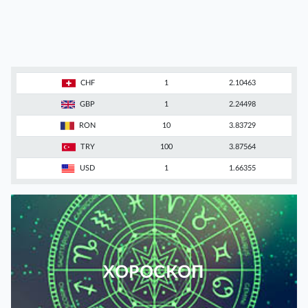
CHF
1
2.10463
GBP
1
2.24498
RON
10
3.83729
TRY
100
3.87564
USD
1
1.66355
ХОРОСКОП