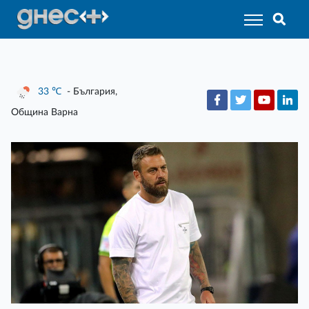
33
℃
- България,
Община Варна