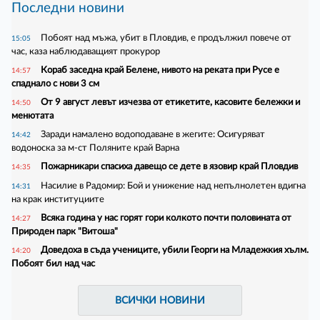
Последни новини
Побоят над мъжа, убит в Пловдив, е продължил повече от
15:05
час, каза наблюдаващият прокурор
Кораб заседна край Белене, нивото на реката при Русе е
14:57
спаднало с нови 3 см
От 9 август левът изчезва от етикетите, касовите бележки и
14:50
менютата
Заради намалено водоподаване в жегите: Осигуряват
14:42
водоноска за м-ст Поляните край Варна
Пожарникари спасиха давещо се дете в язовир край Пловдив
14:35
Насилие в Радомир: Бой и унижение над непълнолетен вдигна
14:31
на крак институциите
Всяка година у нас горят гори колкото почти половината от
14:27
Природен парк "Витоша"
Доведоха в съда учениците, убили Георги на Младежкия хълм.
14:20
Побоят бил над час
ВСИЧКИ НОВИНИ