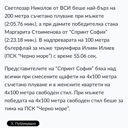
Светлозар Николов от ВСИ беше най-бърз на
200 метра съчетано плуване при мъжете
(2:05.76 мин.), а при дамите победителка стана
Маргарита Стоименова от “Спринт София”
(2:23.18 мин.). В надпреварата на 100 метра
бътерфлай за мъже триумфира Илиян Илиев
(ПСК “Черно море”) с време 55.06 сек.
Представителите на “Спринт София” бяха над
всички при смесените щафети на 4х100 метра
съчетано плуване и в женските квартети на
4х100 метра свободен стил. При мъжете
победата на 4х100 метра свободен стил беше за
тима на ПСК “Черно море”.