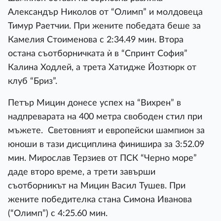
Александър Николов от “Олимп” и молдовеца
Тимур Раетчии. При жените победата беше за
Камелия Стоименова с 2:34.49 мин. Втора
остана съотборничката ѝ в “Спринт София”
Калина Ходлей, а трета Хатидже Йозтюрк от
клуб “Бриз”.
Петър Мицин донесе успех на “Вихрен” в
надпреварата на 400 метра свободен стил при
мъжете. Световният и европейски шампион за
юноши в тази дисциплина финишира за 3:52.09
мин. Мирослав Терзиев от ПСК “Черно море”
даде второ време, а трети завърши
съотборникът на Мицин Васил Тушев. При
жените победителка стана Симона Иванова
(“Олимп”) с 4:25.60 мин.