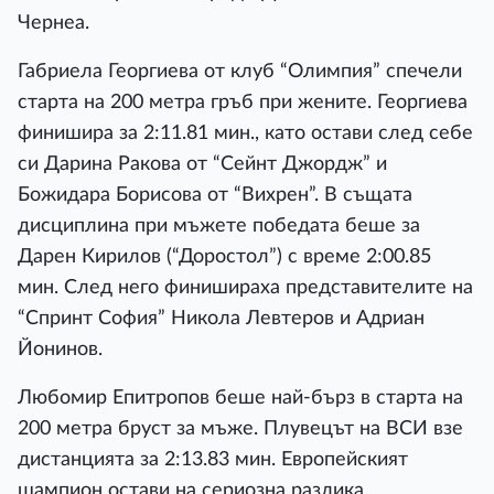
Чернеа.
Габриела Георгиева от клуб “Олимпия” спечели
старта на 200 метра гръб при жените. Георгиева
финишира за 2:11.81 мин., като остави след себе
си Дарина Ракова от “Сейнт Джордж” и
Божидара Борисова от “Вихрен”. В същата
дисциплина при мъжете победата беше за
Дарен Кирилов (“Доростол”) с време 2:00.85
мин. След него финишираха представителите на
“Спринт София” Никола Левтеров и Адриан
Йонинов.
Любомир Епитропов беше най-бърз в старта на
200 метра бруст за мъже. Плувецът на ВСИ взе
дистанцията за 2:13.83 мин. Европейският
шампион остави на сериозна разлика