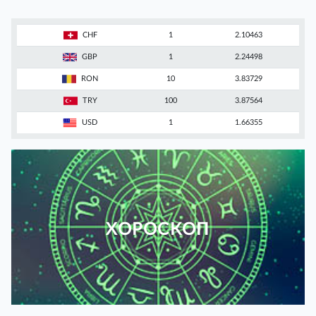
CHF
1
2.10463
GBP
1
2.24498
RON
10
3.83729
TRY
100
3.87564
USD
1
1.66355
ХОРОСКОП