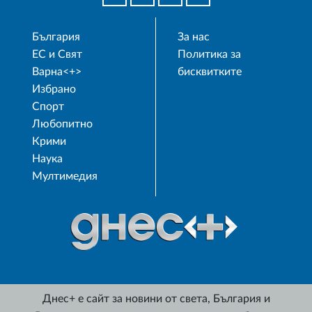
България
За нас
ЕС и Свят
Политика за
Варна<+>
бисквитките
Избрано
Спорт
Любопитно
Крими
Наука
Мултимедия
Днес+ е сайт за новини от света, България и