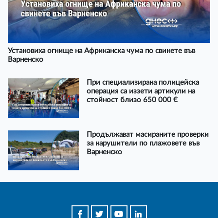
Установиха огнище на Африканска чума по свинете във
Варненско
При специализирана полицейска
операция са иззети артикули на
стойност близо 650 000 €
Продължават масираните проверки
за нарушители по плажовете във
Варненско