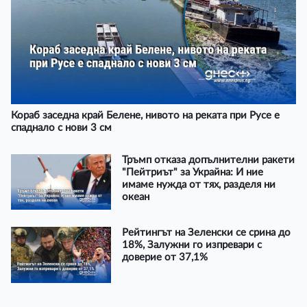
Кораб заседна край Белене, нивото на реката при Русе е
спаднало с нови 3 см
Тръмп отказа допълнителни ракети
"Пейтриът" за Украйна: И ние
имаме нужда от тях, разделя ни
океан
Рейтингът на Зеленски се срина до
18%, Залужни го изпревари с
доверие от 37,1%