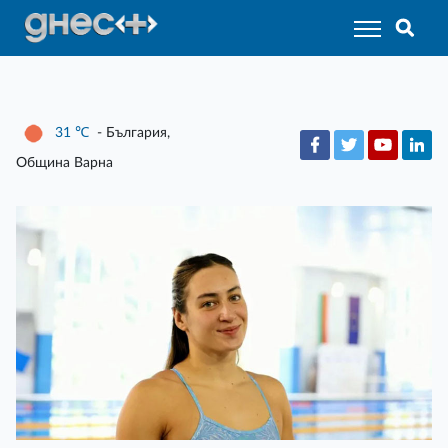
31
℃
- България,
Община Варна