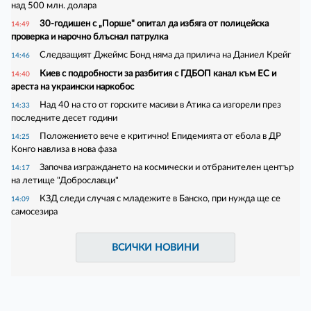
над 500 млн. долара
30-годишен с „Порше" опитал да избяга от полицейска
14:49
проверка и нарочно блъснал патрулка
Следващият Джеймс Бонд няма да прилича на Даниел Крейг
14:46
Киев с подробности за разбития с ГДБОП канал към ЕС и
14:40
ареста на украински наркобос
Над 40 на сто от горските масиви в Атика са изгорели през
14:33
последните десет години
Положението вече е критично! Епидемията от ебола в ДР
14:25
Конго навлиза в нова фаза
Започва изграждането на космически и отбранителен център
14:17
на летище "Доброславци"
КЗД следи случая с младежите в Банско, при нужда ще се
14:09
самосезира
ВСИЧКИ НОВИНИ