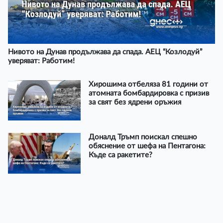
Нивото на Дунав продължава да спада. АЕЦ “Козлодуй”
уверяват: Работим!
Хирошима отбеляза 81 години от
атомната бомбардировка с призив
за свят без ядрени оръжия
Доналд Тръмп поискал спешно
обяснение от шефа на Пентагона:
Къде са ракетите?