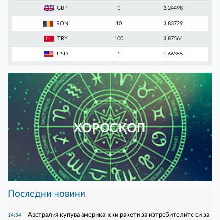
GBP
1
2.24498
RON
10
3.83729
TRY
100
3.87564
USD
1
1.66355
ХОРОСКОП
Последни новини
Австралия купува американски ракети за изтребителите си за
14:54