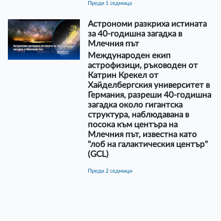
преди 1 седмица
Астрономи разкриха истината
за 40-годишна загадка в
Млечния път
Международен екип
астрофизици, ръководен от
Катрин Крекел от
Хайделбергския университет в
Германия, разреши 40-годишна
загадка около гигантска
структура, наблюдавана в
посока към центъра на
Млечния път, известна като
"лоб на галактическия център"
(GCL)
преди 2 седмици