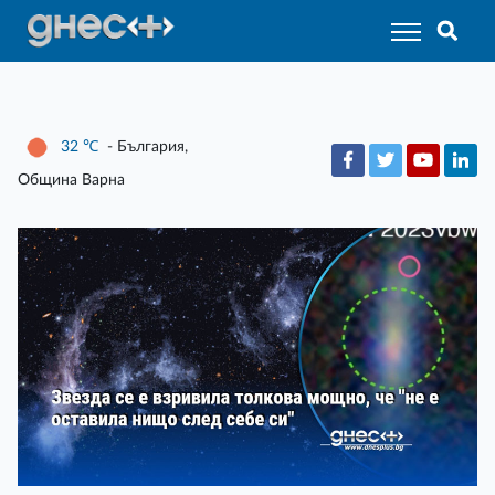
32
℃
- България,
Община Варна