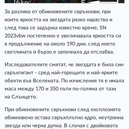
За разлика от обикновените свръхнови, при
които яркостта на звездата рязко нараства и
след това се задържа известно време, SN
2023vbw постепенно е увеличавала яркостта си
в продължение на около 190 дни, след което
светлината ѝ бързо е започнала да отслабва.
Изследователите смятат, че звездата е била син
свръхгигант - сред най-горещите и най-ярките
обекти във Вселената. По изчисления тя е имала
маса между 170 и 350 пъти по-голяма от тази
на Слънцето.
При обикновените свръхнови след експлозията
обикновено остава свръхплътно ядро, неутронна
звезда или черна дупка. В случая с двойковата