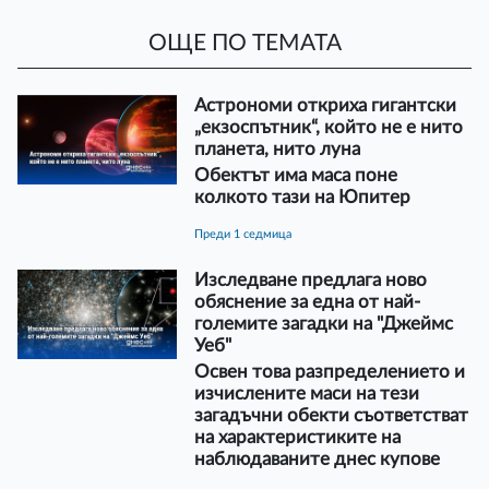
ОЩЕ ПО ТЕМАТА
Астрономи откриха гигантски
„екзоспътник“, който не е нито
планета, нито луна
Обектът има маса поне
колкото тази на Юпитер
преди 1 седмица
Изследване предлага ново
обяснение за една от най-
големите загадки на "Джеймс
Уеб"
Освен това разпределението и
изчислените маси на тези
загадъчни обекти съответстват
на характеристиките на
наблюдаваните днес купове