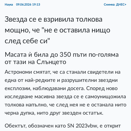
Наука
09.06.2026 19:13
Снимка: ДНЕС+
Звезда се е взривила толкова
мощно, че "не е оставила нищо
след себе си"
Масата ѝ била до 350 пъти по-голяма
от тази на Слънцето
Астрономи смятат, че са станали свидетели на
една от най-редките и разрушителни звездни
експлозии, наблюдавани досега. Според ново
изследване масивна звезда се е самоунищожила
толкова напълно, че след нея не е останала нито
черна дупка, нито друг звезден остатък.
Обектът, обозначен като SN 2023vbw, е открит