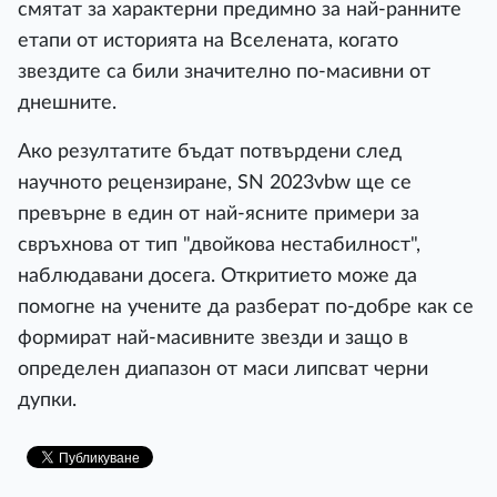
смятат за характерни предимно за най-ранните
етапи от историята на Вселената, когато
звездите са били значително по-масивни от
днешните.
Ако резултатите бъдат потвърдени след
научното рецензиране, SN 2023vbw ще се
превърне в един от най-ясните примери за
свръхнова от тип "двойкова нестабилност",
наблюдавани досега. Откритието може да
помогне на учените да разберат по-добре как се
формират най-масивните звезди и защо в
определен диапазон от маси липсват черни
дупки.