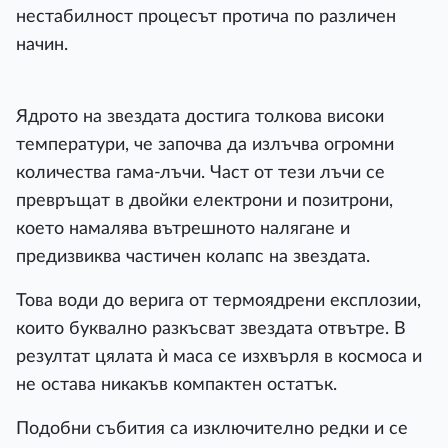
нестабилност процесът протича по различен
начин.
Ядрото на звездата достига толкова високи
температури, че започва да излъчва огромни
количества гама-лъчи. Част от тези лъчи се
превръщат в двойки електрони и позитрони,
което намалява вътрешното налягане и
предизвиква частичен колапс на звездата.
Това води до верига от термоядрени експлозии,
които буквално разкъсват звездата отвътре. В
резултат цялата ѝ маса се изхвърля в космоса и
не остава никакъв компактен остатък.
Подобни събития са изключително редки и се