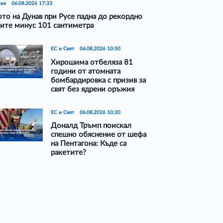
рия
06.08.2026 17:33
то на Дунав при Русе падна до рекордно
ите минус 101 сантиметра
ЕС и Свят
06.08.2026 10:50
Хирошима отбеляза 81
години от атомната
бомбардировка с призив за
свят без ядрени оръжия
ЕС и Свят
06.08.2026 10:20
Доналд Тръмп поискал
спешно обяснение от шефа
на Пентагона: Къде са
ракетите?