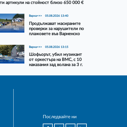
ти артикули на стойност близо 650 000 €
Варна<+>
05.08.2026 13:40
Продължават масираните
проверки за нарушители по
плажовете във Варненско
Варна<+>
05.08.2026 13:15
Шофьорът, убил музикант
от оркестъра на ВМС, с 10
наказания зад волана за 3 г.
Последвайте ни