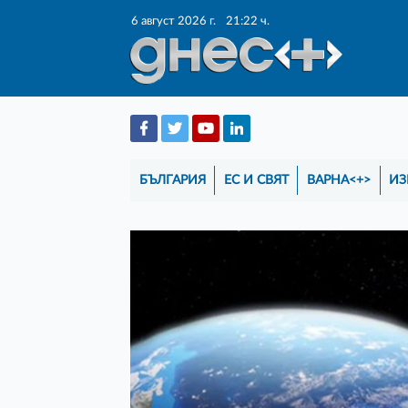
6 август 2026 г.
21:22 ч.
БЪЛГАРИЯ
ЕС И СВЯТ
ВАРНА<+>
ИЗ