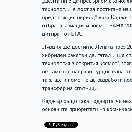
„Целта ни е да превърнем възможно
технологии, в лост за постигане на
предстоящия период", каза Каджър
отбрана, авиация и космос SAHA 20
цитиран от БТА.
„Турция ще достигне Луната през 20
хибриден ракетен двигател и ще ста
технология в открития космос", зая
не само ще направи Турция една от
така ще й помогне да разработи ко
трансфер на спътници.
Каджър също така подчерта, че нез
основните приоритети на космическ