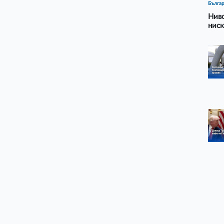
Бълга
Ниво
ниск