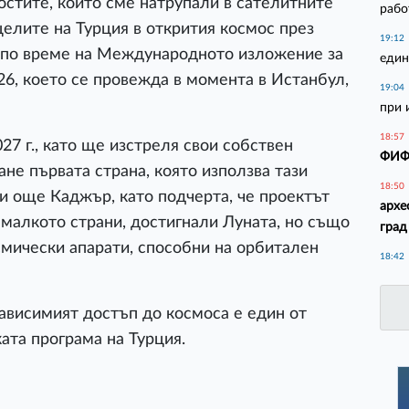
стите, които сме натрупали в сателитните
рабо
 целите на Турция в открития космос през
19:12
 по време на Международното изложение за
един
26, което се провежда в момента в Истанбул,
19:04
при 
18:57
27 г., като ще изстреля свои собствен
ФИФА
не първата страна, която използва тази
18:50
ви още Каджър, като подчерта, че проектът
архе
 малкото страни, достигнали Луната, но също
град
смически апарати, способни на орбитален
18:42
ависимият достъп до космоса е един от
ата програма на Турция.