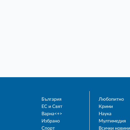
България
Любопитно
ЕС и Свят
Крими
Варна<+>
Наука
Избрано
Мултимедия
Спорт
Всички новин