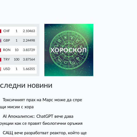
CHF
1
2.10463
GBP
1
2.24498
ХОРОСКОП
RON
10
3.83729
TRY
100
3.87564
USD
1
1.66355
следни новини
Токсичният прах на Марс може да спре
щи мисии с хора
AI Апокалипсис: ChatGPT вече дава
рукции как се правят биологични оръжия
САЩ вече разработват реактор, който ще