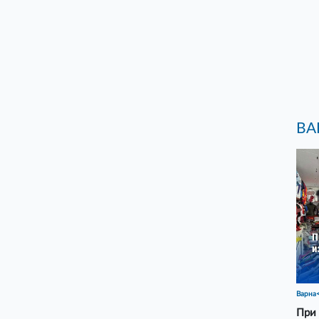
ВА
Варна
При 