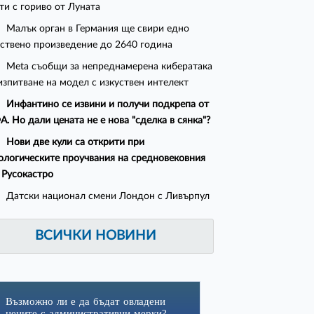
ти с гориво от Луната
Малък орган в Германия ще свири едно
ствено произведение до 2640 година
Meta съобщи за непреднамерена кибератака
изпитване на модел с изкуствен интелект
Инфантино се извини и получи подкрепа от
. Но дали цената не е нова "сделка в сянка"?
Нови две кули са открити при
ологическите проучвания на средновековния
 Русокастро
Датски национал смени Лондон с Ливърпул
ВСИЧКИ НОВИНИ