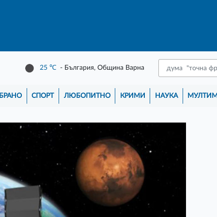
25
℃
- България, Община Варна
БРАНО
СПОРТ
ЛЮБОПИТНО
КРИМИ
НАУКА
МУЛТИ