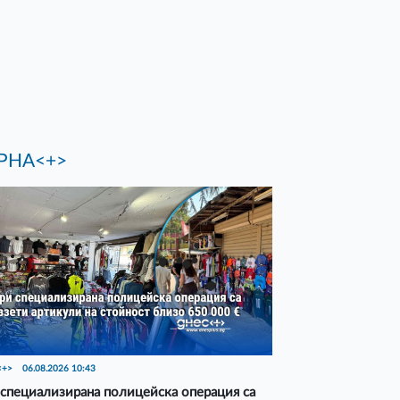
РНА<+>
<+>
06.08.2026 10:43
специализирана полицейска операция са