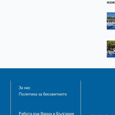
иззе
За нас
Политика за бисквитките
и
Работа във Варна и България