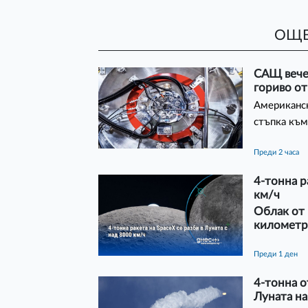
ОЩЕ
САЩ вече 
гориво от
Американск
стъпка към
преди 2 часа
4-тонна р
км/ч
Облак от 
километр
преди 1 ден
4-тонна о
Луната на