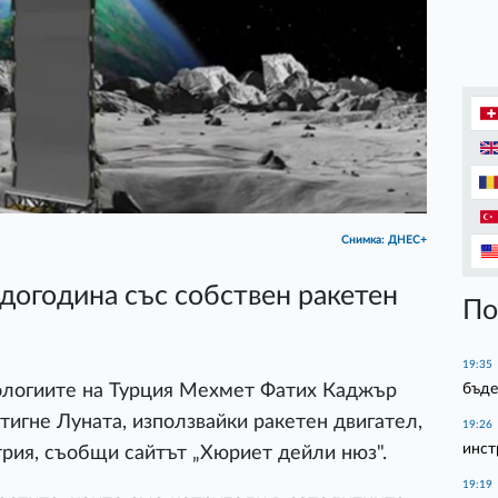
Снимка: ДНЕС+
 догодина със собствен ракетен
По
19:35
бъде
ологиите на Турция Мехмет Фатих Каджър
стигне Луната, използвайки ракетен двигател,
19:26
инст
трия, съобщи сайтът „Хюриет дейли нюз".
19:19