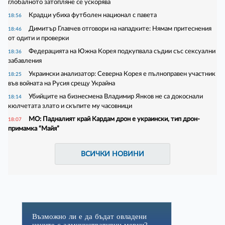
глобалното затопляне се ускорява
Крадци убиха футболен национал с павета
18:56
Димитър Главчев отговори на нападките: Нямам притеснения
18:46
от одити и проверки
Федерацията на Южна Корея подкупвала съдии със сексуални
18:36
забавления
Украински анализатор: Северна Корея е пълноправен участник
18:25
във войната на Русия срещу Украйна
Убийците на бизнесмена Владимир Янков не са докоснали
18:14
кюлчетата злато и скъпите му часовници
МО: Падналият край Кардам дрон е украински, тип дрон-
18:07
примамка “Майя”
ВСИЧКИ НОВИНИ