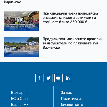
Варненско
При специализирана полицейска
операция са иззети артикули на
стойност близо 650 000 €
Продължават масираните проверки
за нарушители по плажовете във
Варненско
България
За нас
ЕС и Свят
Политика за
Варна<+>
бисквитките