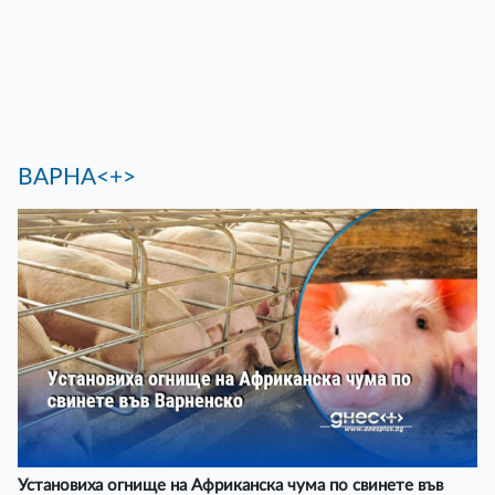
ВАРНА<+>
Установиха огнище на Африканска чума по свинете във