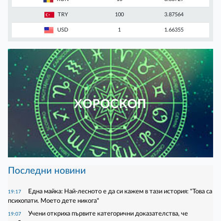
TRY
100
3.87564
USD
1
1.66355
ХОРОСКОП
Последни новини
Една майка: Най-лесното е да си кажем в тази история: "Това са
19:17
психопати. Моето дете никога"
Учени откриха първите категорични доказателства, че
19:07