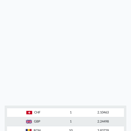
CHF
1
2.10463
GBP
1
2.24498
RON
10
3.83729