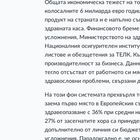
Общата икономическа тежест на тов
колосалните 6 милиарда евро годи
продукт на страната и е напълно 
здравната каса. Финансовото брем
усложнения, Министерството на зд
Националния осигурителен институт
листове и обезщетения за ТЕЛК. Къ
производителност за бизнеса. Данн
тегло отсъстват от работното си м
здравословни проблеми, свързани д
На този фон системата прехвърля т
заема първо място в Европейския с
здравеопазване с 36% при средни ни
27% от засегнатите хора са принуд
допълнително от личния си бюджет
усложнения. Парадоксално е, че ос