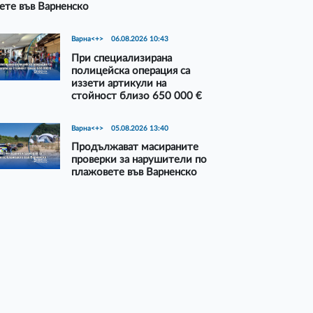
ете във Варненско
Варна<+>
06.08.2026 10:43
При специализирана
полицейска операция са
иззети артикули на
стойност близо 650 000 €
Варна<+>
05.08.2026 13:40
Продължават масираните
проверки за нарушители по
плажовете във Варненско