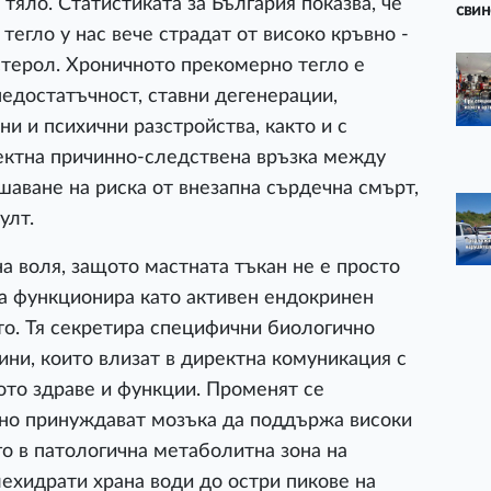
 тяло. Статистиката за България показва, че
свин
тегло у нас вече страдат от високо кръвно -
стерол. Хроничното прекомерно тегло е
недостатъчност, ставни дегенерации,
и и психични разстройства, както и с
ректна причинно-следствена връзка между
шаване на риска от внезапна сърдечна смърт,
улт.
а воля, защото мастната тъкан не е просто
 а функционира като активен ендокринен
ото. Тя секретира специфични биологично
ини, които влизат в директна комуникация с
ото здраве и функции. Променят се
ално принуждават мозъка да поддържа високи
го в патологична метаболитна зона на
лехидрати храна води до остри пикове на