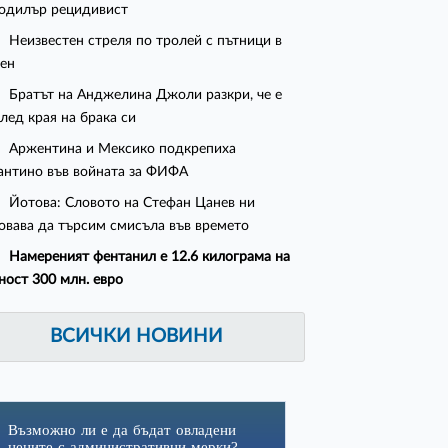
одилър рецидивист
Неизвестен стреля по тролей с пътници в
ен
Братът на Анджелина Джоли разкри, че е
след края на брака си
Аржентина и Мексико подкрепиха
нтино във войната за ФИФА
Йотова: Словото на Стефан Цанев ни
овава да търсим смисъла във времето
Намереният фентанил е 12.6 килограма на
ност 300 млн. евро
ВСИЧКИ НОВИНИ