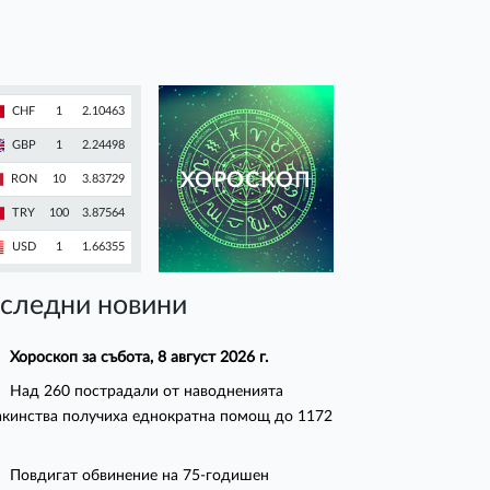
CHF
1
2.10463
GBP
1
2.24498
ХОРОСКОП
RON
10
3.83729
TRY
100
3.87564
USD
1
1.66355
следни новини
Хороскоп за събота, 8 август 2026 г.
Над 260 пострадали от наводненията
кинства получиха еднократна помощ до 1172
Повдигат обвинение на 75-годишен