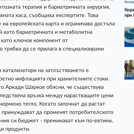
Бълга
нтозната терапия и бариатричната хирургия,
Кора
вната каса, съобщиха експертите. Това
при 
 на европейската карта и ограничава достъпа
й като бариатричната и метаболитна
е като ключов компонент от
 трябва да се прилага в специализирани
 катализатори на затлъстяването е
ретно инфлацията при хранителните стоки.
то Аркади Шарков обясни, че съществува
следствена връзка между нарастващите цени
нормено тегло. Когато започнат да растат
се принуждават да променят потребителското
ения си бюджет - преминават към по-евтини,
и продукти.