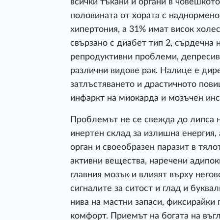
всички тъкани и органи в човешкото
половината от хората с наднормено 
хипертония, а 31% имат висок холе
свързано с диабет тип 2, сърдечна 
репродуктивни проблеми, депресивн
различни видове рак. Налице е ди
затлъстяването и драстичното пови
инфаркт на миокарда и мозъчен инс
Проблемът не се свежда до липса н
инертен склад за излишна енергия,
орган и своеобразен паразит в тял
активни вещества, наречени адипок
главния мозък и влияят върху негов
сигналите за ситост и глад и букв
нива на мастни запаси, фиксирайки 
комфорт. Приемът на богата на въг