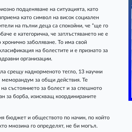
иозно подценяване на ситуацията, като
зприема като символ на висок социален
дители на пълни деца са спокойни, че “ще го
аче е категорична, че затлъстяването не е
 хронично заболяване. То има свой
ласификация на болестите и е признато за
здравни организации.
ла срещу наднорменото тегло, 13 научни
а меморандум за общи действия. Те
 на състоянието за болест и за спешното
ан за борба, изискващ координираните
ия бюджет и обществото по начин, по който
то мнозина го определят, не би могъл.