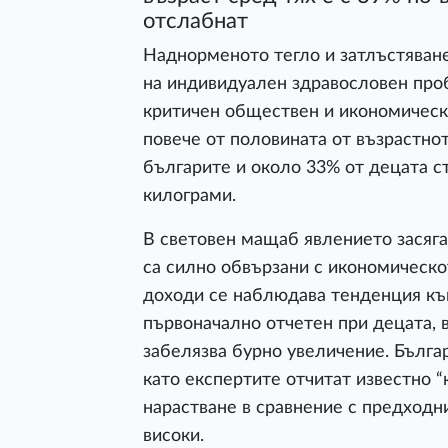
отслабнат
Наднорменото тегло и затлъстяване
на индивидуален здравословен про
критичен обществен и икономически
повече от половината от възрастнот
българите и около 33% от децата с
килограми.
В световен мащаб явлението засяга
са силно обвързани с икономическот
доходи се наблюдава тенденция към
първоначално отчетен при децата, в
забелязва бурно увеличение. Бълга
като експертите отчитат известно “
нарастване в сравнение с предходн
високи.