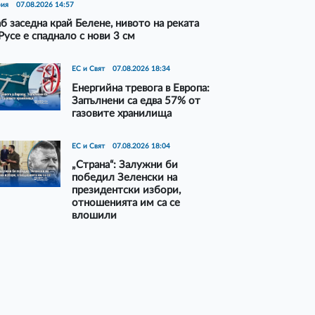
рия
07.08.2026 14:57
б заседна край Белене, нивото на реката
Русе е спаднало с нови 3 см
ЕС и Свят
07.08.2026 18:34
Енергийна тревога в Европа:
Запълнени са едва 57% от
газовите хранилища
ЕС и Свят
07.08.2026 18:04
„Страна“: Залужни би
победил Зеленски на
президентски избори,
отношенията им са се
влошили