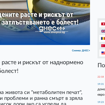
Снимка: ДНЕС+
 расте и рискът от наднормено
По
болест!
22:18
19:31
дома
на живота си "метаболитен печат",
евро
и проблеми и ранна смърт в зряла
19:23
висок дори ако са успели да