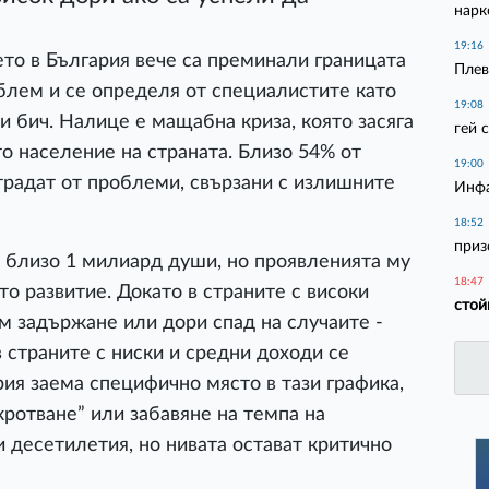
нарк
19:16
то в България вече са преминали границата
Плев
блем и се определя от специалистите като
19:08
 бич. Налице е мащабна криза, която засяга
гей 
о население на страната. Близо 54% от
19:00
традат от проблеми, свързани с излишните
Инфа
18:52
приз
 близо 1 милиард души, но проявленията му
18:47
о развитие. Докато в страните с високи
стой
 задържане или дори спад на случаите -
 страните с ниски и средни доходи се
рия заема специфично място в тази графика,
кротване” или забавяне на темпа на
и десетилетия, но нивата остават критично