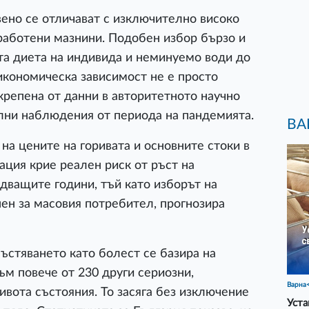
ено се отличават с изключително високо
работени мазнини. Подобен избор бързо и
та диета на индивида и неминуемо води до
 икономическа зависимост не е просто
дкрепена от данни в авторитетното научно
йлни наблюдения от периода на пандемията.
ВА
а цените на горивата и основните стоки в
ация крие реален риск от ръст на
едващите години, тъй като изборът на
пен за масовия потребител, прогнозира
стяването като болест се базира на
към повече от 230 други сериозни,
Варна
вота състояния. То засяга без изключение
Уста