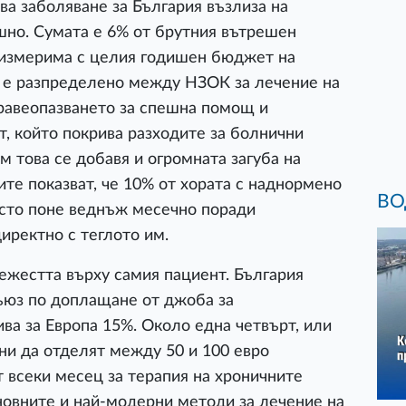
а заболяване за България възлиза на
шно. Сумата е 6% от брутния вътрешен
съизмерима с целия годишен бюджет на
е е разпределено между НЗОК за лечение на
равеопазването за спешна помощ и
, който покрива разходите за болнични
м това се добавя и огромната загуба на
ите показват, че 10% от хората с наднормено
ВО
ясто поне веднъж месечно поради
иректно с теглото им.
ежестта върху самия пациент. България
ъюз по доплащане от джоба за
ва за Европа 15%. Около една четвърт, или
ени да отделят между 50 и 100 евро
 всеки месец за терапия на хроничните
новните и най-модерни методи за лечение на