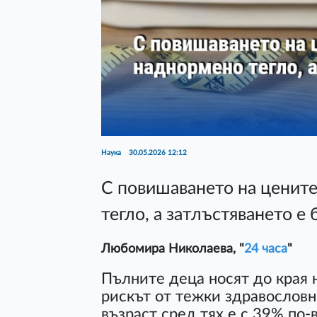
Наука
30.05.2026 12:12
С повишаването на цените
тегло, а затлъстяването е 
Любомира Николаева, "
24 часа
"
Пълните деца носят до края 
рискът от тежки здравословн
възраст сред тях е с 39% по-