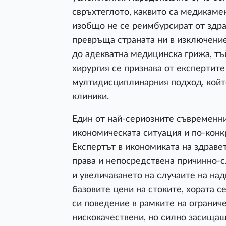
свръхтеглото, каквито са медикаме
изобщо не се реимбурсират от здра
превръща страната ни в изключение
до адекватна медицинска грижа, тъ
хирургия се признава от експертит
мултидисциплинарния подход, който
клиники.
Един от най-сериозните съвременни
икономическата ситуация и по-конк
Експертът в икономиката на здраве
права и непосредствена причинно-
и увеличаването на случаите на над
базовите цени на стоките, хората 
си поведение в рамките на огранич
нискокачествени, но силно засищащ