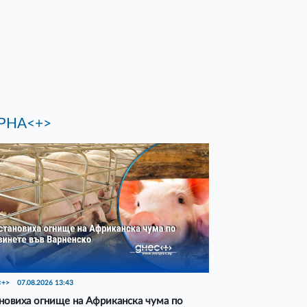
РНА<+>
<+>
07.08.2026 13:43
новиха огнище на Африканска чума по