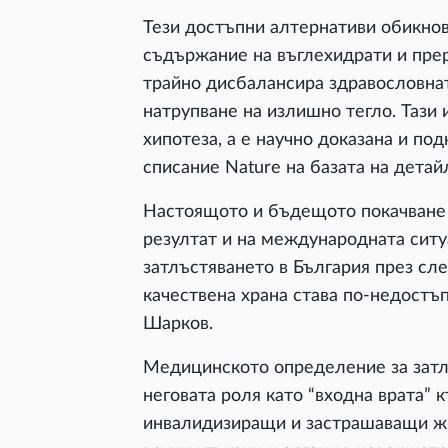
Тези достъпни алтернативи обикнов
съдържание на въглехидрати и пре
трайно дисбалансира здравословна
натрупване на излишно тегло. Тази
хипотеза, а е научно доказана и по
списание Nature на базата на дета
Настоящото и бъдещото покачване н
резултат и на международната ситу
затлъстяването в България през сл
качествена храна става по-недостъ
Шарков.
Медицинското определение за затлъ
неговата роля като “входна врата” 
инвалидизиращи и застрашаващи жи