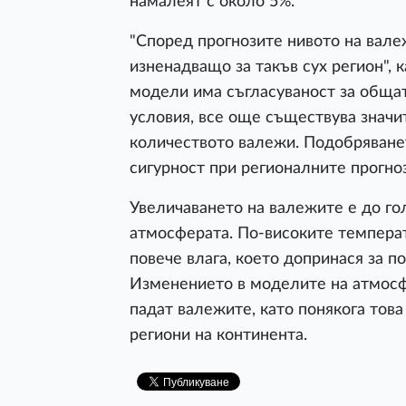
намалеят с около 5%.
"Според прогнозите нивото на валеж
изненадващо за такъв сух регион", к
модели има съгласуваност за обща
условия, все още съществува значи
количеството валежи. Подобряванет
сигурност при регионалните прогноз
Увеличаването на валежите е до го
атмосферата. По-високите температ
повече влага, което допринася за п
Изменението в моделите на атмосф
падат валежите, като понякога тов
региони на континента.