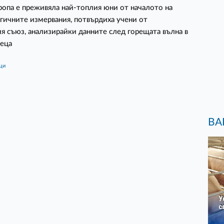
ропа е преживяла най-топлия юни от началото на
ичните измервания, потвърдиха учени от
я съюз, анализирайки данните след горещата вълна в
сеца
ици
ВА