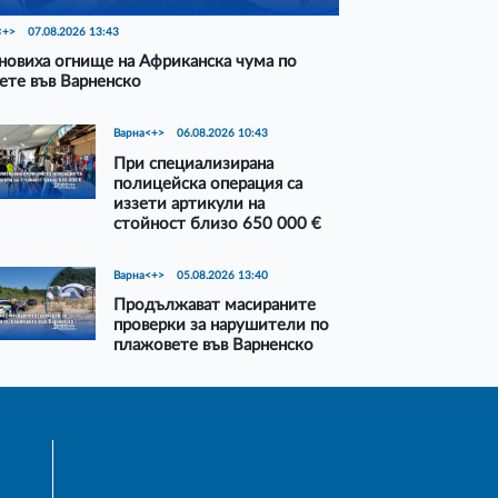
<+>
07.08.2026 13:43
новиха огнище на Африканска чума по
ете във Варненско
Варна<+>
06.08.2026 10:43
При специализирана
полицейска операция са
иззети артикули на
стойност близо 650 000 €
Варна<+>
05.08.2026 13:40
Продължават масираните
проверки за нарушители по
плажовете във Варненско