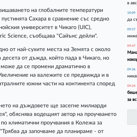
в ав
овишаването на глобалните температури
10:09
пустинята Сахара в сравнение със средно
да с
ойския университет в Чикаго (UIC),
09:57
ric Science, съобщава "Сайънс дейли".
инже
09:47
дно от най-сухите места на Земята с около
Мана
 десета от дъжда, който пада в Чикаго, но
изко
а може да се промени драматично в
09:36
Увеличение на валежите се предвижда и в
ника
нтралните южни части на континента според
09:24
беше
за в
нето на дъждовете ще засегне милиарди
ея", обяснява водещият автор на проучването
 по климатични проучвания в Колежа за
 "Трябва да започваме да планираме - от