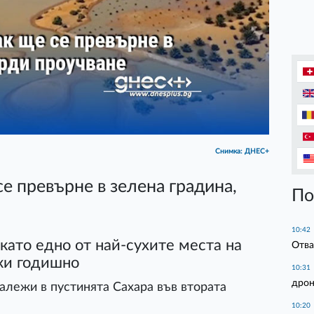
Снимка: ДНЕС+
е превърне в зелена градина,
По
10:42
като едно от най-сухите места на
Отва
ежи годишно
10:31
дрон
лежи в пустинята Сахара във втората
10:20