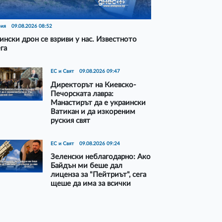
рия
09.08.2026 08:52
ински дрон се взриви у нас. Известното
га
ЕС и Свят
09.08.2026 09:47
Директорът на Киевско-
Печорската лавра:
Манастирът да е украински
Ватикан и да изкореним
руския свят
ЕС и Свят
09.08.2026 09:24
Зеленски неблагодарно: Ако
Байдън ми беше дал
лиценза за "Пейтриът", сега
щеше да има за всички