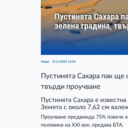
Наука
15.11.2025 12:56
Пустинята Сахара пак ще с
твърди проучване
Пустинята Сахара е известна 
Земята с около 7,62 см вал
Проучване предвижда 75% повече ва
половина на XXI век, предава БТА.