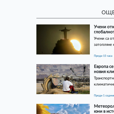
ОЩЕ
Учени отк
глобалнот
Учени са о
затопляне 
преди 15 часа
Европа се
новия кл
Транспортн
климатичн
преди 1 седми
Метеорол
юни в ист