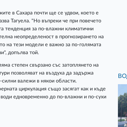
ите в Сахара почти ще се удвои, което е
азва Тагуела. "Но въпреки че при повечето
та тенденция за по-влажни климатични
телна неопределеност в прогнозирането на
о на тези модели е важно за по-голямата
и", допълва той.
ляма степен свързано със затоплянето на
ури позволяват на въздуха да задържа
ВО
о-силни валежи в някои области.
ерната циркулация също засягат как и къде
а води едновременно до по-влажни и по-сухи