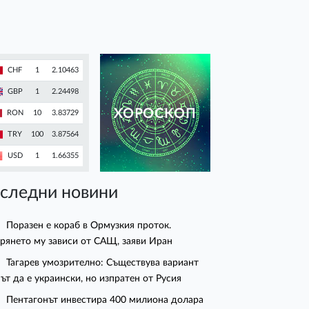
CHF
1
2.10463
GBP
1
2.24498
ХОРОСКОП
RON
10
3.83729
TRY
100
3.87564
USD
1
1.66355
следни новини
Поразен е кораб в Ормузкия проток.
рянето му зависи от САЩ, заяви Иран
Тагарев умозрително: Съществува вариант
ът да е украински, но изпратен от Русия
Пентагонът инвестира 400 милиона долара