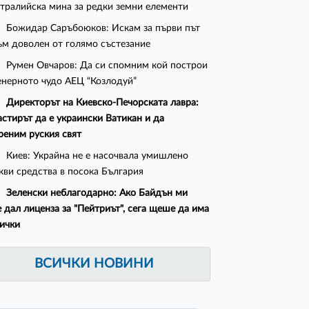
стралийска мина за редки земни елементи
Божидар Саръбоюков: Искам за първи път
ъм доволен от голямо състезание
Румен Овчаров: Да си спомним кой построи
нерното чудо АЕЦ “Козлодуй”
Директорът на Киевско-Печорската лавра:
стирът да е украински Ватикан и да
реним руския свят
Киев: Украйна не е насочвала умишлено
кви средства в посока България
Зеленски неблагодарно: Ако Байдън ми
 дал лиценза за "Пейтриът", сега щеше да има
сички
ВСИЧКИ НОВИНИ