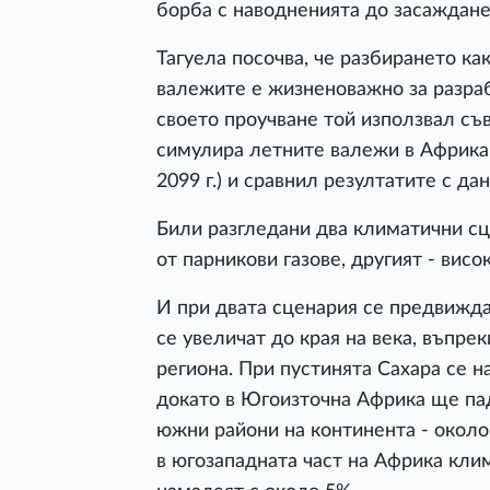
борба с наводненията до засаждане
Тагуела посочва, че разбирането ка
валежите е жизненоважно за разраб
своето проучване той използвал съ
симулира летните валежи в Африка п
2099 г.) и сравнил резултатите с дан
Били разгледани два климатични сц
от парникови газове, другият - висо
И при двата сценария се предвижда
се увеличат до края на века, въпре
региона. При пустинята Сахара се 
докато в Югоизточна Африка ще пад
южни райони на континента - около 
в югозападната част на Африка кли