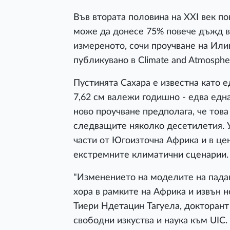
Във втората половина на XXI век п
може да донесе 75% повече дъжд в 
измереното, сочи проучване на Илин
публикувано в Climate and Atmosphe
Пустинята Сахара е известна като е
7,62 см валежи годишно - едва една
ново проучване предполага, че тов
следващите няколко десетилетия. 
части от Югоизточна Африка и в це
екстремните климатични сценарии.
"Изменението на моделите на пада
хора в рамките на Африка и извън н
Тиери Ндетацин Тагуела, докторант
свободни изкуства и наука към UIC.