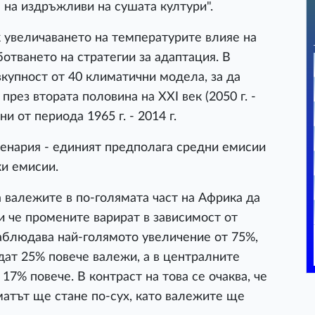
 на издръжливи на сушата култури".
к увеличаването на температурите влияе на
отването на стратегии за адаптация. В
вкупност от 40 климатични модела, за да
рез втората половина на XXI век (2050 г. -
ни от периода 1965 г. - 2014 г.
енария - единият предполага средни емисии
ки емисии.
 валежите в по-голямата част на Африка да
ки че промените варират в зависимост от
наблюдава най-голямото увеличение от 75%,
ат 25% повече валежи, а в централните
17% повече. В контраст на това се очаква, че
матът ще стане по-сух, като валежите ще