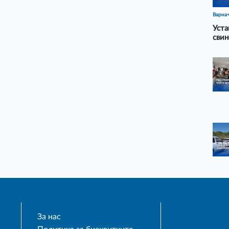
Варна
Уста
свин
За нас