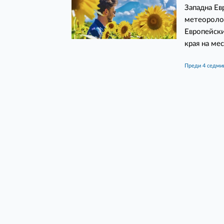
Западна Ев
метеоролог
Европейски
края на ме
преди 4 седм