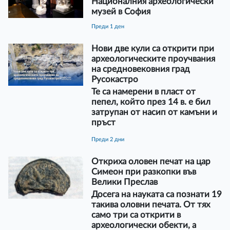
Националния археологически
музей в София
преди 1 ден
Нови две кули са открити при
археологическите проучвания
на средновековния град
Русокастро
Те са намерени в пласт от
пепел, който през 14 в. е бил
затрупан от насип от камъни и
пръст
преди 2 дни
Откриха оловен печат на цар
Симеон при разкопки във
Велики Преслав
Досега на науката са познати 19
такива оловни печата. От тях
само три са открити в
археологически обекти, а