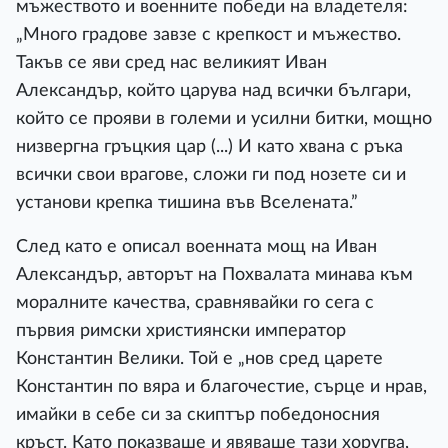
мъжеството и военните победи на владетеля:
„Много градове завзе с крепкост и мъжество.
Такъв се яви сред нас великият Иван
Александър, който царува над всички българи,
който се прояви в големи и усилни битки, мощно
низвергна гръцкия цар (...) И като хвана с ръка
всички свои врагове, сложи ги под нозете си и
установи крепка тишина във Вселената.”
След като е описал военната мощ на Иван
Александър, авторът на Похвалата минава към
моралните качества, сравнявайки го сега с
първия римски християнски император
Константин Велики. Той е „нов сред царете
Константин по вяра и благочестие, сърце и нрав,
имайки в себе си за скиптър победоносния
кръст. Като показваше и явяваше тази хоругва,