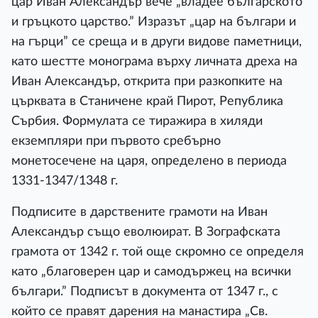
цар Иван Александър вече „владее българското
и гръцкото царство.” Изразът „цар на българи и
на гърци” се среща и в други видове паметници,
като шестте монограма върху личната дреха на
Иван Александър, открита при разкопките на
църквата в Станичене край Пирот, Република
Сърбия. Формулата се тиражира в хиляди
екземпляри при първото сребърно
монетосечене на царя, определено в периода
1331-1347/1348 г.
Подписите в дарствените грамоти на Иван
Александър също еволюират. В Зографската
грамота от 1342 г. той още скромно се определя
като „благоверен цар и самодържец на всички
българи.” Подписът в документа от 1347 г., с
който се правят дарения на манастира „Св.