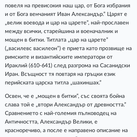
повеля на превисокия наш цар, от Бога избрания
и от Бога венчаният Иван Александър.” Царят е
„велик воевода и цар на царете”, най-прославен
между всички, старейшина и военачалник и
мощен в битки. Титлата „цар на царете”
(„василевс василеон”) е приета като прозвище на
римските и византийските императори от
Ираклий (610-641) след разгрома на Сасанидски
Иран. Всъщност тя повтаря на гръцки език
перийската царска титла „шахиншах.”
Освен, че е „мощен в битки”, със своята бойна
слава той е „втори Александър от древността.”
Сравнението с най-големия пълководец на
Античността, Александър Велики, е
красноречиво, а после е направено описание на