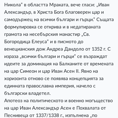
Никола” в областта Мраката, вече гласи: „Иван
Александър, в Христа Бога благоверен цар и
самодържец на всички българи и гърци.” Същата
формулировка се открива и в недатираната
грамота на несебърския манастир „Св.
Богородица Елеуса” и в писмото до
венецианския дож Андреа Дандоло от 1352 г. С
израза „всички българи и гърци” се възраждат
идеите за доминация на Балканите от времената
на цар Симеон и цар Иван Асен ІІ. Явно на
хоризонта отново се появява концепцията за
единната православна империя, начело с
български владетел.
Апотеоз на политическото и военно могъщество
на цар Иван Александър Асен е Похвалата от
Песнивеца от 1337/1338 г., изпълнена „по