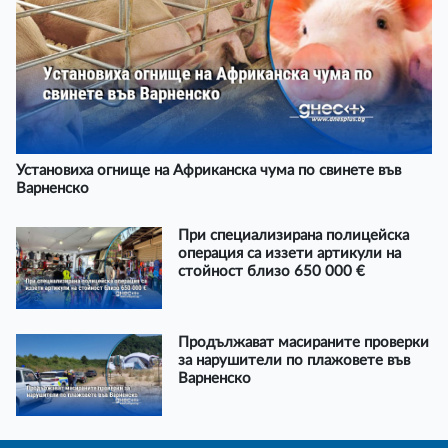
Установиха огнище на Африканска чума по свинете във
Варненско
При специализирана полицейска
операция са иззети артикули на
стойност близо 650 000 €
Продължават масираните проверки
за нарушители по плажовете във
Варненско