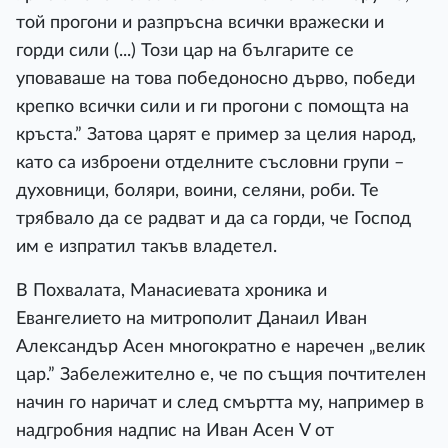
той прогони и разпръсна всички вражески и
горди сили (...) Този цар на българите се
уповаваше на това победоносно дърво, победи
крепко всички сили и ги прогони с помощта на
кръста.” Затова царят е пример за целия народ,
като са изброени отделните съсловни групи –
духовници, боляри, воини, селяни, роби. Те
трябвало да се радват и да са горди, че Господ
им е изпратил такъв владетел.
В Похвалата, Манасиевата хроника и
Евангелието на митрополит Данаил Иван
Александър Асен многократно е наречен „велик
цар.” Забележително е, че по същия почтителен
начин го наричат и след смъртта му, например в
надгробния надпис на Иван Асен V от