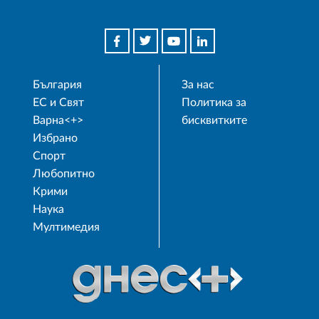
България
За нас
ЕС и Свят
Политика за
Варна<+>
бисквитките
Избрано
Спорт
Любопитно
Крими
Наука
Мултимедия