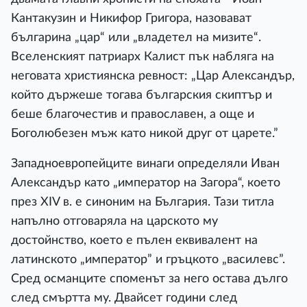
Кантакузин и Никифор Григора, назовават
българина „цар“ или „владетел на мизите“.
Вселенският патриарх Калист пък набляга на
неговата християнска ревност: „Цар Александър,
който държеше тогава българския скиптър и
беше благочестив и православен, а още и
Боголюбезен мъж като никой друг от царете.”
Западноевропейците винаги определяли Иван
Александър като „император на Загора“, което
през ХІV в. е синоним на България. Тази титла
напълно отговаряла на царското му
достойнство, което е пълен еквивалент на
латинското „император” и гръцкото „василевс”.
Сред османците споменът за него остава дълго
след смъртта му. Двайсет години след