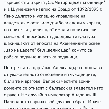
търновската църква „Св. Четиридесет мъченици”
и в Шуменския надпис на Срацо от 1392/1393 г.
Явно дългото и успешно управление на
владетеля е оставило дълбоки следи у хората,
но епитетът „велик цар” имал и политически
смисъл. В персийската дворцова титулатура
шахиншахът от епохата на Ахеменидите освен
„цар на царете“ бил „велик цар“, комуто са
робски подчинени всички поданици.
Портретът на цар Иван Александър се допълва
от уважителното отношение на чужденците,
били те и врагове. Въпреки честите войни,
ромеите се отнасят с българския владетел като
с равен. Не случайно император Андроник ІІІ
Палеолог го нарича свой „духовен брат”. Иначе
двамата главни хронисти на епохата - Йоан