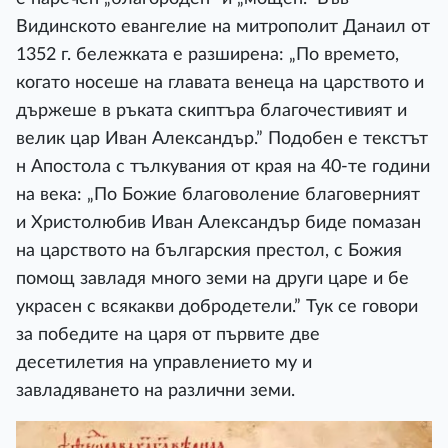
Видинското евангелие на митрополит Данаил от
1352 г. бележката е разширена: „По времето,
когато носеше на главата венеца на царството и
държеше в ръката скиптъра благочестивият и
велик цар Иван Александър.” Подобен е текстът
н Апостола с тълкувания от края на 40-те години
на века: „По Божие благоволение благоверният
и Христолюбив Иван Александър биде помазан
на царството на българския престол, с Божия
помощ завладя много земи на други царе и бе
украсен с всякакви добродетели.” Тук се говори
за победите на царя от първите две
десетилетия на управлението му и
завладяването на различни земи.