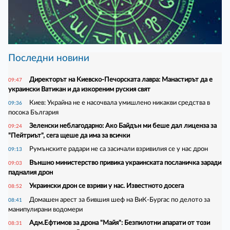
Последни новини
Директорът на Киевско-Печорската лавра: Манастирът да е
09:47
украински Ватикан и да изкореним руския свят
Киев: Украйна не е насочвала умишлено никакви средства в
09:36
посока България
Зеленски неблагодарно: Ако Байдън ми беше дал лиценза за
09:24
"Пейтриът", сега щеше да има за всички
Румънските радари не са засичали взривилия се у нас дрон
09:13
Външно министерство привика украинската посланичка заради
09:03
падналия дрон
Украински дрон се взриви у нас. Известното досега
08:52
Домашен арест за бившия шеф на ВиК-Бургас по делото за
08:41
манипулирани водомери
Адм.Ефтимов за дрона "Майя": Безпилотни апарати от този
08:31