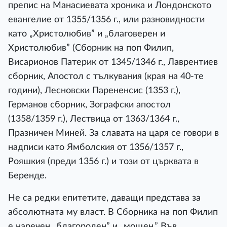
препис на Манасиевата хроника и Лондонското
евангелие от 1355/1356 г., или разновидности
като „Христолюбив” и „благоверен и
Христолюбив” (Сборник на поп Филип,
Висарионов Патерик от 1345/1346 г., Лаврентиев
сборник, Апостол с тълкувания (края на 40-те
години), Лесновски Парененсис (1353 г.),
Германов сборник, Зографски апостол
(1358/1359 г.), Лествица от 1363/1364 г.,
Празничен Миней. За славата на царя се говори в
надписи като Ямболския от 1356/1357 г.,
Рояшкия (преди 1356 г.) и този от църквата в
Беренде.
Не са редки епитетите, даващи представа за
абсолютната му власт. В Сборника на поп Филип
е наречен „благороден” и „мощен.” Във