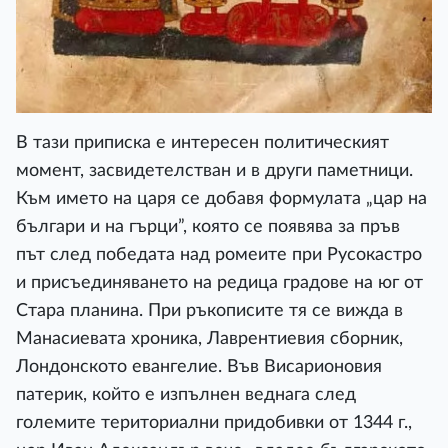
В тази приписка е интересен политическият
момент, засвидетелстван и в други паметници.
Към името на царя се добавя формулата „цар на
българи и на гърци”, която се появява за пръв
път след победата над ромеите при Русокастро
и присъединяването на редица градове на юг от
Стара планина. При ръкописите тя се вижда в
Манасиевата хроника, Лаврентиевия сборник,
Лондонското евангелие. Във Висарионовия
патерик, който е изпълнен веднага след
големите териториални придобивки от 1344 г.,