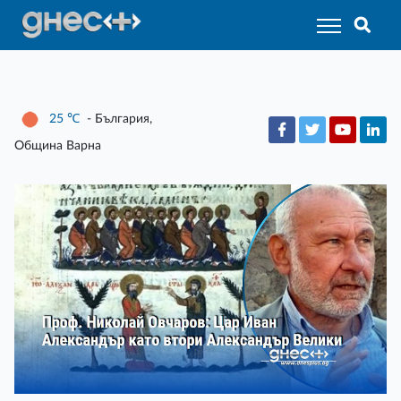
25
℃
- България,
Община Варна