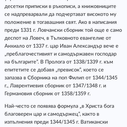
десетки приписки в ръкописи, а книжовниците
се надпреварвали да подчертават високото му
положение в тогавашния свят. Ако в написания
преди 1331 г. Ловчански сборник той още е само
деспот на Ловеч, в Тълковното евангелие от
Анхиало от 1337 г. цар Иван Александър вече е
„преблагочестивият и самодържавен господар
на българите”. В Пролога от 1338/1339 г. към
епитетите се добавя „превисок”, което се
запазва в Сборника на поп Филип от 1344/1345
г., Лаврентиевия сборник от 1347/1348 г. и
Германовия сборник от 1358/1359 г.
Най-често се появява формула „в Христа бога
благоверен цар и самодържец”, както в
изпълнения преди 1344/1345 г. Ватикански