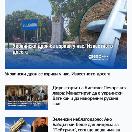
Украински дрон се взриви у нас. Известното досега
Директорът на Киевско-Печорската
лавра: Манастирът да е украински
Ватикан и да изкореним руския
свят
Зеленски неблагодарно: Ако
Байдън ми беше дал лиценза за
"Пейтриът", сега щеше да има за