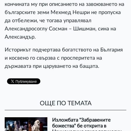
кончината му при описанието на завоюването на
българските земи Мехмед Нешри не пропуска
да отбележи, че тогава управлявал
Александросоглу Сосман – Шишман, сина на
Александър.
Историкът подчертава богатството на България
и косвено го свързва с просперитета на
държавата при царуването на бащата.
ОЩЕ ПО ТЕМАТА
Изложбата "Забравените
божества" бе открита в