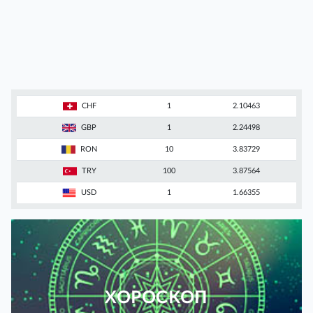
CHF
1
2.10463
GBP
1
2.24498
RON
10
3.83729
TRY
100
3.87564
USD
1
1.66355
ХОРОСКОП