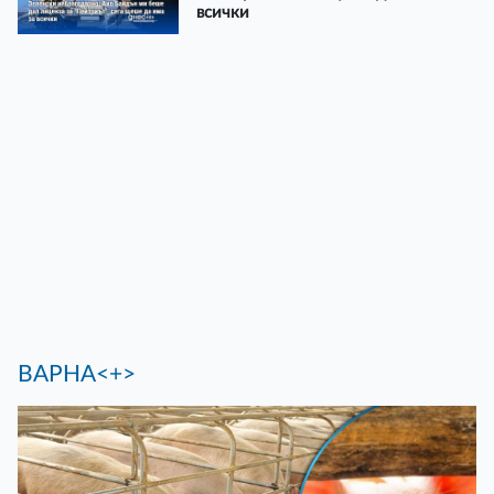
всички
ВАРНА<+>