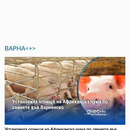
ВАРНА<+>
Установиха огнище на Африканска чума по свинете във