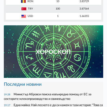
RON
10
3.83729
TRY
100
3.87564
USD
1
1.66355
ХОРОСКОП
Последни новини
Министър Абровси поиска извънредна помощ от ЕС за
19:28
секторите млекопроизводство и свиневъдство
Една майка: Най-лесното е да си кажем в тази история: "Това са
19:17