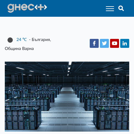
24
℃
- България,
Община Варна