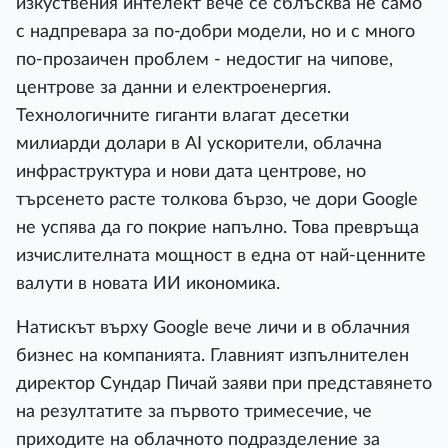
изкуствения интелект вече се сблъсква не само
с надпревара за по-добри модели, но и с много
по-прозаичен проблем - недостиг на чипове,
центрове за данни и електроенергия.
Технологичните гиганти влагат десетки
милиарди долари в AI ускорители, облачна
инфраструктура и нови дата центрове, но
търсенето расте толкова бързо, че дори Google
не успява да го покрие напълно. Това превръща
изчислителната мощност в една от най-ценните
валути в новата ИИ икономика.
Натискът върху Google вече личи и в облачния
бизнес на компанията. Главният изпълнителен
директор Сундар Пичай заяви при представянето
на резултатите за първото тримесечие, че
приходите на облачното подразделение за