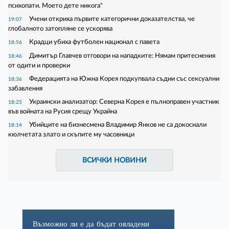
психопати. Моето дете никога"
Учени откриха първите категорични доказателства, че
19:07
глобалното затопляне се ускорява
Крадци убиха футболен национал с павета
18:56
Димитър Главчев отговори на нападките: Нямам притеснения
18:46
от одити и проверки
Федерацията на Южна Корея подкупвала съдии със сексуални
18:36
забавления
Украински анализатор: Северна Корея е пълноправен участник
18:25
във войната на Русия срещу Украйна
Убийците на бизнесмена Владимир Янков не са докоснали
18:14
кюлчетата злато и скъпите му часовници
ВСИЧКИ НОВИНИ