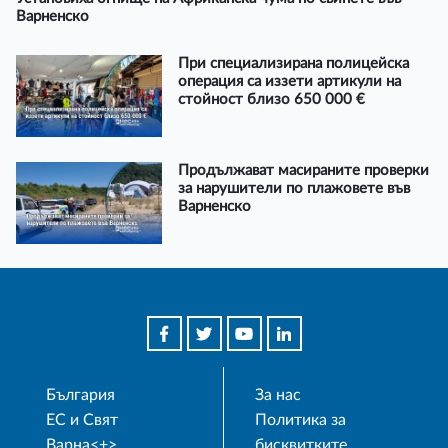
Варненско
При специализирана полицейска
операция са иззети артикули на
стойност близо 650 000 €
Продължават масираните проверки
за нарушители по плажовете във
Варненско
България
За нас
ЕС и Свят
Политика за
Варна<+>
бисквитките