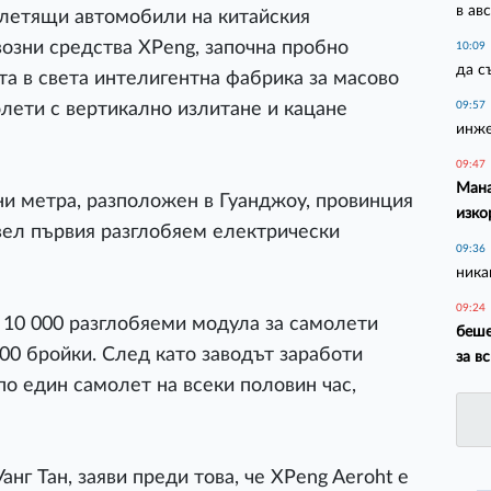
в ав
 летящи автомобили на китайския
озни средства XPeng, започна пробно
10:09
да с
та в света интелигентна фабрика за масово
лети с вертикално излитане и кацане
09:57
инже
09:47
Мана
ни метра, разположен в Гуанджоу, провинция
изко
вел първия разглобяем електрически
09:36
ника
09:24
 10 000 разглобяеми модула за самолети
беше
00 бройки. След като заводът заработи
за в
по един самолет на всеки половин час,
нг Тан, заяви преди това, че XPeng Aeroht е