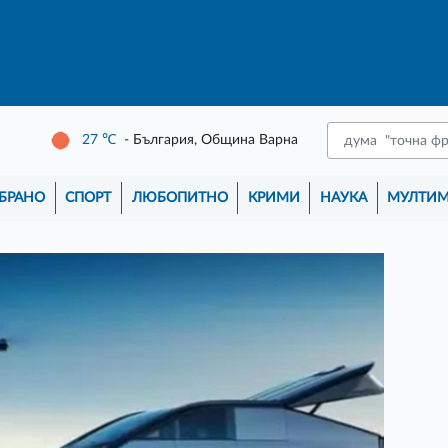
27
℃
- България, Община Варна
БРАНО
СПОРТ
ЛЮБОПИТНО
КРИМИ
НАУКА
МУЛТИ