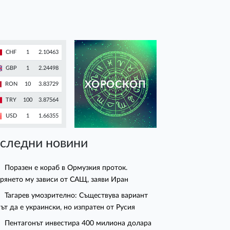
CHF
1
2.10463
GBP
1
2.24498
ХОРОСКОП
RON
10
3.83729
TRY
100
3.87564
USD
1
1.66355
следни новини
Поразен е кораб в Ормузкия проток.
рянето му зависи от САЩ, заяви Иран
Тагарев умозрително: Съществува вариант
ът да е украински, но изпратен от Русия
Пентагонът инвестира 400 милиона долара