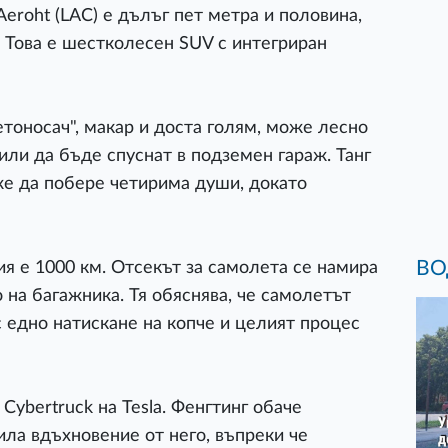
eroht (LAC) е дълъг пет метра и половина,
. Това е шестколесен SUV с интегриран
тоносач", макар и доста голям, може лесно
или да бъде спуснат в подземен гараж. Танг
же да побере четирима души, докато
ВО
я е 1000 км. Отсекът за самолета се намира
о на багажника. Тя обяснява, че самолетът
с едно натискане на копче и целият процес
Cybertruck на Tesla. Фенгтинг обаче
ила вдъхновение от него, въпреки че