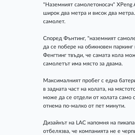
"Наземният самолетоносач" XPeng A
широк два метра и висок два метра
самолет.
Според Фънтинг, "наземният самоле
да се побере на обикновен паркинг 
Фенгтинг твъди, че самата кола мо
самолетът има място за двама.
Максималният пробег с една батери
в задната част на колата, на мястот
може да се отдели от колата само 
отнема по-малко от пет минути.
Дизайнът на LAC напомня на пикапа 
отбелязва, че компанията не е черп