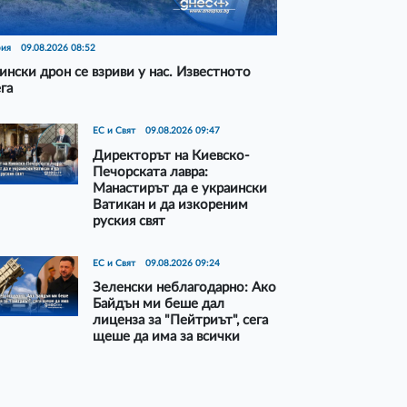
рия
09.08.2026 08:52
ински дрон се взриви у нас. Известното
га
ЕС и Свят
09.08.2026 09:47
Директорът на Киевско-
Печорската лавра:
Манастирът да е украински
Ватикан и да изкореним
руския свят
ЕС и Свят
09.08.2026 09:24
Зеленски неблагодарно: Ако
Байдън ми беше дал
лиценза за "Пейтриът", сега
щеше да има за всички