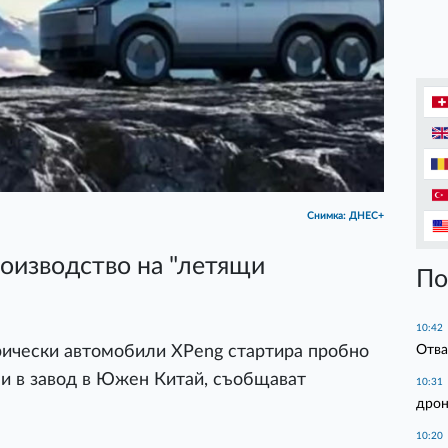
Снимка: ДНЕС+
оизводство на "летящи
По
10:42
Отва
рически автомобили XPeng стартира пробно
и в завод в Южен Китай, съобщават
10:31
дрон
10:20