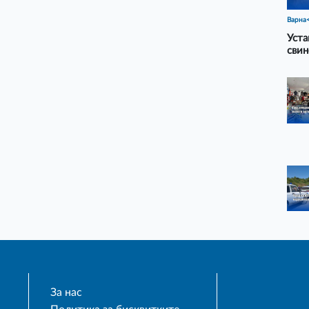
Варна
Уста
свин
За нас