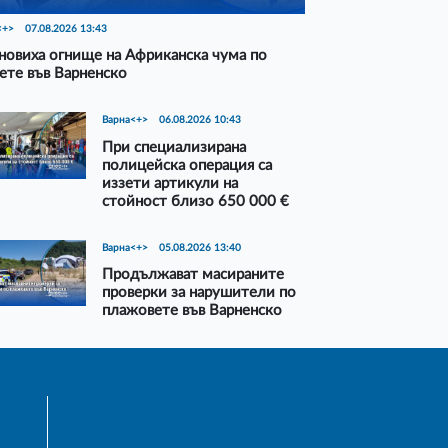
<+>
07.08.2026 13:43
новиха огнище на Африканска чума по
ете във Варненско
Варна<+>
06.08.2026 10:43
При специализирана
полицейска операция са
иззети артикули на
стойност близо 650 000 €
Варна<+>
05.08.2026 13:40
Продължават масираните
проверки за нарушители по
плажовете във Варненско