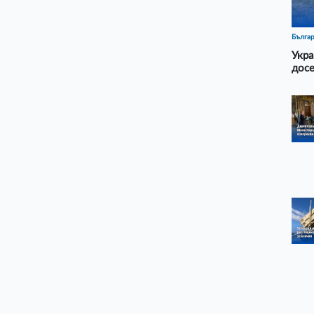
Бълга
Укра
досе