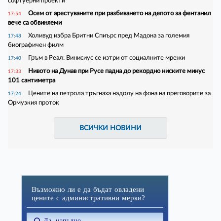
софтуерни проекти
Осем от арестуваните при разбиването на депото за фентанил
17:54
вече са обвиняеми
Холивуд избра Бритни Спиърс пред Мадона за големия
17:48
биографичен филм
Гръм в Реал: Винисиус се изтри от социалните мрежи
17:40
Нивото на Дунав при Русе падна до рекордно ниските минус
17:33
101 сантиметра
Цените на петрола тръгнаха надолу на фона на преговорите за
17:24
Ормузкия проток
ВСИЧКИ НОВИНИ