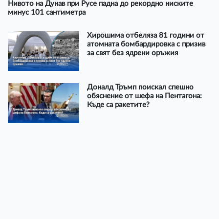
Нивото на Дунав при Русе падна до рекордно ниските
минус 101 сантиметра
Хирошима отбеляза 81 години от
атомната бомбардировка с призив
за свят без ядрени оръжия
Доналд Тръмп поискал спешно
обяснение от шефа на Пентагона:
Къде са ракетите?