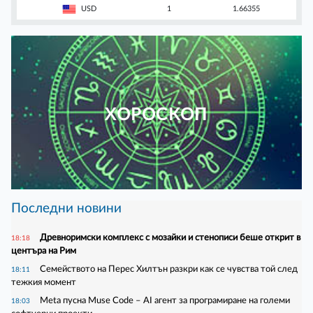
USD
1
1.66355
ХОРОСКОП
Последни новини
Древноримски комплекс с мозайки и стенописи беше открит в
18:18
центъра на Рим
Семейството на Перес Хилтън разкри как се чувства той след
18:11
тежкия момент
Meta пусна Muse Code – AI агент за програмиране на големи
18:03