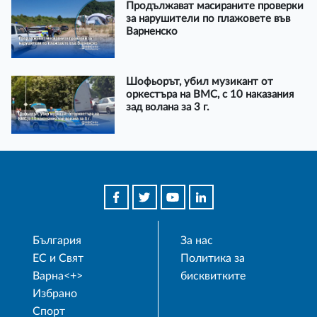
Продължават масираните проверки
за нарушители по плажовете във
Варненско
Шофьорът, убил музикант от
оркестъра на ВМС, с 10 наказания
зад волана за 3 г.
България
За нас
ЕС и Свят
Политика за
Варна<+>
бисквитките
Избрано
Спорт