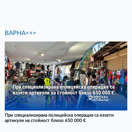
ВАРНА<+>
При специализирана полицейска операция са иззети
артикули на стойност близо 650 000 €