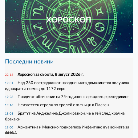
ХОРОСКОП
Последни новини
Хороскоп за събота, 8 август 2026 г.
22:18
Над 260 пострадали от наводненията домакинства получиха
19:31
еднократна помощ до 1172 евро
Повдигат обвинение на 75-годишен наркодилър рецидивист
19:23
Неизвестен стреля по тролей с пътници в Плевен
19:16
Братът на Анджелина Джоли разкри, че е гей след края на
19:08
брака си
Аржентина и Мексико подкрепиха Инфантино във войната за
19:00
ФИФА