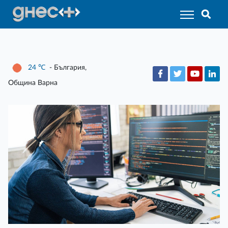
24
℃
- България,
Община Варна