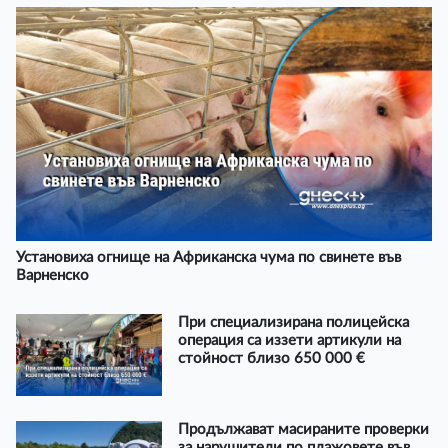
Установиха огнище на Африканска чума по свинете във
Варненско
При специализирана полицейска
операция са иззети артикули на
стойност близо 650 000 €
Продължават масираните проверки
за нарушители по плажовете във