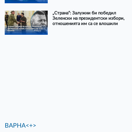
„Страна“: Залужни би победил
Зеленски на президентски избори,
отношенията им са се влошили
ВАРНА<+>