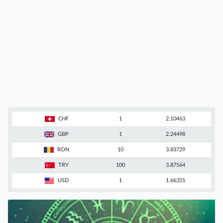
CHF
1
2.10463
GBP
1
2.24498
RON
10
3.83729
TRY
100
3.87564
USD
1
1.66355