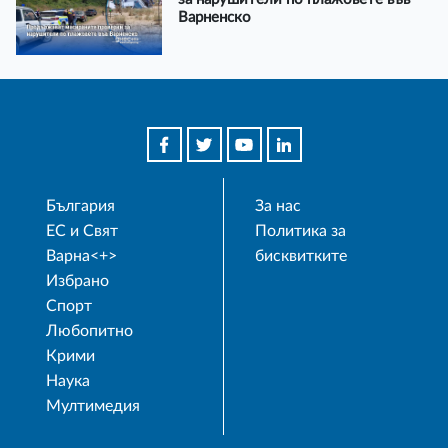
Варненско
България
За нас
ЕС и Свят
Политика за
Варна<+>
бисквитките
Избрано
Спорт
Любопитно
Крими
Наука
Мултимедия