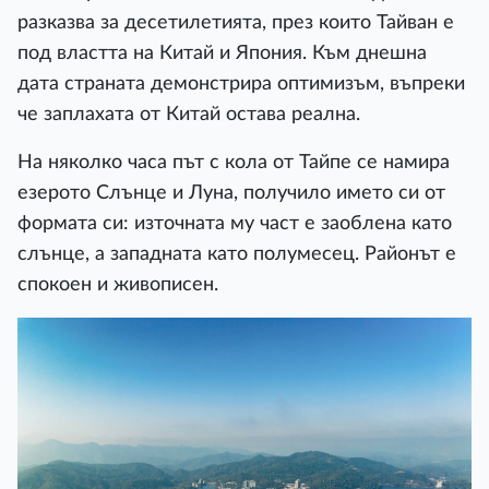
разказва за десетилетията, през които Тайван е
под властта на Китай и Япония. Към днешна
дата страната демонстрира оптимизъм, въпреки
че заплахата от Китай остава реална.
На няколко часа път с кола от Тайпе се намира
езерото Слънце и Луна, получило името си от
формата си: източната му част е заоблена като
слънце, а западната като полумесец. Районът е
спокоен и живописен.