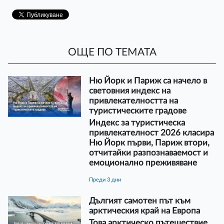
ОЩЕ ПО ТЕМАТА
Ню Йорк и Париж са начело в
световния индекс на
привлекателността на
туристическите градове
Индекс за туристическа
привлекателност 2026 класира
Ню Йорк първи, Париж втори,
отчитайки разпознаваемост и
емоционално преживяване
преди 3 дни
Дългият самотен път към
арктическия край на Европа
Това арктическо пътешествие