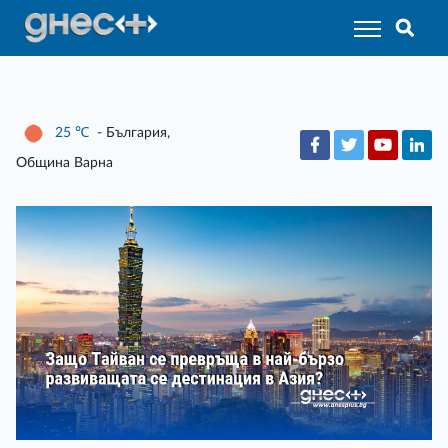
25
℃
- България,
Община Варна