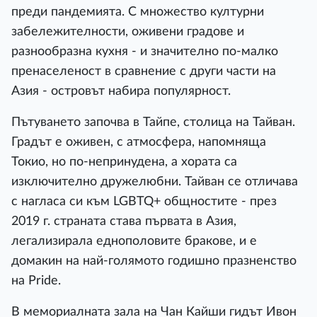
преди пандемията. С множество културни
забележителности, оживени градове и
разнообразна кухня - и значително по-малко
пренаселеност в сравнение с други части на
Азия - островът набира популярност.
Пътуването започва в Тайпе, столица на Тайван.
Градът е оживен, с атмосфера, напомняща
Токио, но по-непринудена, а хората са
изключително дружелюбни. Тайван се отличава
с нагласа си към LGBTQ+ общностите - през
2019 г. страната става първата в Азия,
легализирала еднополовите бракове, и е
домакин на най-голямото годишно празненство
на Pride.
В мемориалната зала на Чан Кайши гидът Ивон