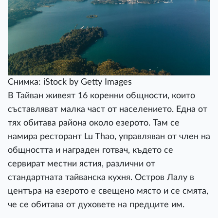
Снимка: iStock by Getty Images
В Тайван живеят 16 коренни общности, които
съставляват малка част от населението. Една от
тях обитава района около езерото. Там се
намира ресторант Lu Thao, управляван от член на
общността и награден готвач, където се
сервират местни ястия, различни от
стандартната тайванска кухня. Остров Лалу в
центъра на езерото е свещено място и се смята,
че се обитава от духовете на предците им.