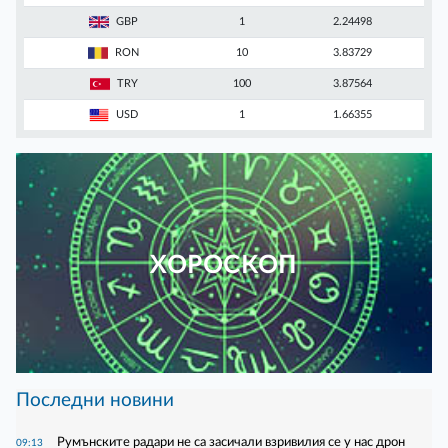
GBP
1
2.24498
RON
10
3.83729
TRY
100
3.87564
USD
1
1.66355
ХОРОСКОП
Последни новини
Румънските радари не са засичали взривилия се у нас дрон
09:13