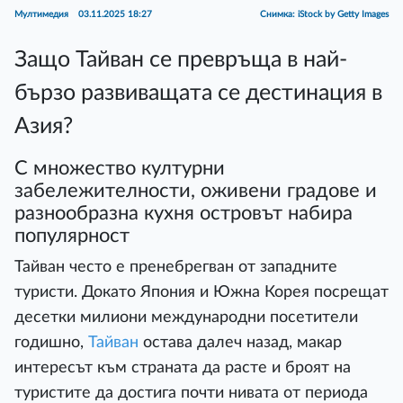
Мултимедия
03.11.2025 18:27
Снимка: iStock by Getty Images
Защо Тайван се превръща в най-
бързо развиващата се дестинация в
Азия?
С множество културни
забележителности, оживени градове и
разнообразна кухня островът набира
популярност
Тайван често е пренебрегван от западните
туристи. Докато Япония и Южна Корея посрещат
десетки милиони международни посетители
годишно,
Тайван
остава далеч назад, макар
интересът към страната да расте и броят на
туристите да достига почти нивата от периода