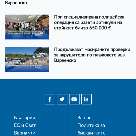
Варненско
При специализирана полицейска
операция са иззети артикули на
стойност близо 650 000 €
Продължават масираните проверки
за нарушители по плажовете във
Варненско
България
За нас
ЕС и Свят
Политика за
Варна<+>
бисквитките