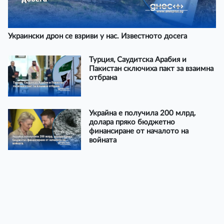
Украински дрон се взриви у нас. Известното досега
Турция, Саудитска Арабия и
Пакистан сключиха пакт за взаимна
отбрана
Украйна е получила 200 млрд.
долара пряко бюджетно
финансиране от началото на
войната