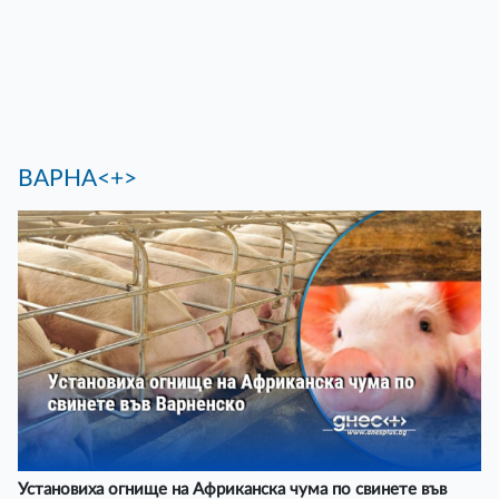
ВАРНА<+>
Установиха огнище на Африканска чума по свинете във