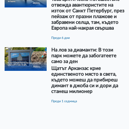
отвежда авантюристите на
изток от Санкт Петербург, през
пейзаж от празни плажове и
забравени селца, там, където
Европа най-накрая свършва
преди 6 дни
На лов за диаманти: В този
парк можете да забогатеете
само за ден
Щатът Арканзас крие
единственото място в света,
където можеш да прибиреш
димант в джоба си и дори да
станеш милионер
преди 1 седмица