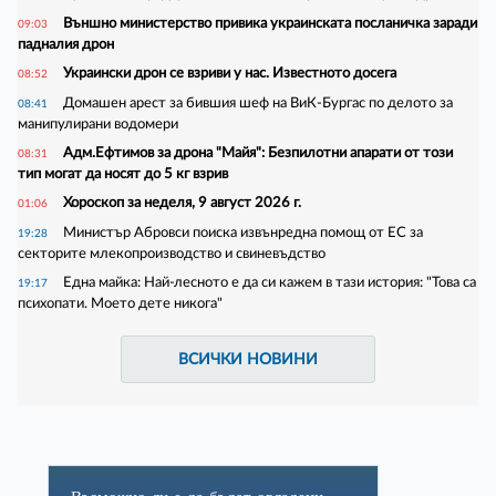
Външно министерство привика украинската посланичка заради
09:03
падналия дрон
Украински дрон се взриви у нас. Известното досега
08:52
Домашен арест за бившия шеф на ВиК-Бургас по делото за
08:41
манипулирани водомери
Адм.Ефтимов за дрона "Майя": Безпилотни апарати от този
08:31
тип могат да носят до 5 кг взрив
Хороскоп за неделя, 9 август 2026 г.
01:06
Министър Абровси поиска извънредна помощ от ЕС за
19:28
секторите млекопроизводство и свиневъдство
Една майка: Най-лесното е да си кажем в тази история: "Това са
19:17
психопати. Моето дете никога"
ВСИЧКИ НОВИНИ