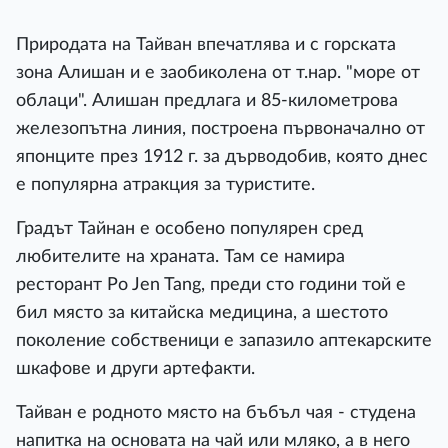
Природата на Тайван впечатлява и с горската
зона Алишан и е заобиколена от т.нар. "море от
облаци". Алишан предлага и 85-километрова
железопътна линия, построена първоначално от
японците през 1912 г. за дърводобив, която днес
е популярна атракция за туристите.
Градът Тайнан е особено популярен сред
любителите на храната. Там се намира
ресторант Po Jen Tang, преди сто години той е
бил място за китайска медицина, a шестото
поколение собственици е запазило аптекарските
шкафове и други артефакти.
Тайван е родното място на бъбъл чая - студена
напитка на основата на чай или мляко, a в него