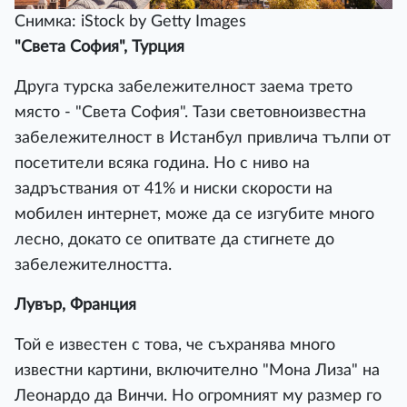
Снимка: iStock by Getty Images
"Света София", Турция
Друга турска забележителност заема трето
място - "Света София". Тази световноизвестна
забележителност в Истанбул привлича тълпи от
посетители всяка година. Но с ниво на
задръствания от 41% и ниски скорости на
мобилен интернет, може да се изгубите много
лесно, докато се опитвате да стигнете до
забележителността.
Лувър, Франция
Той е известен с това, че съхранява много
известни картини, включително "Мона Лиза" на
Леонардо да Винчи. Но огромният му размер го