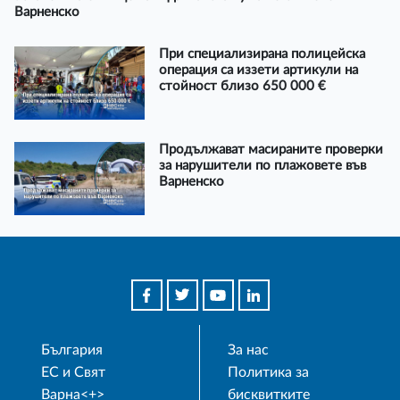
Варненско
При специализирана полицейска
операция са иззети артикули на
стойност близо 650 000 €
Продължават масираните проверки
за нарушители по плажовете във
Варненско
България
За нас
ЕС и Свят
Политика за
Варна<+>
бисквитките