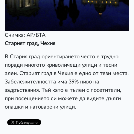
Снимка: AP/БТА
Старият град, Чехия
В Стария град ориентирането често е трудно
поради многото криволичещи улици и тесни
алеи. Старият град в Чехия е едно от тези места.
Забележителността има 39% ниво на
задръствания. Тъй като е пълен с посетители,
при посещението си можете да видите дълги
опашки и натоварени улици.