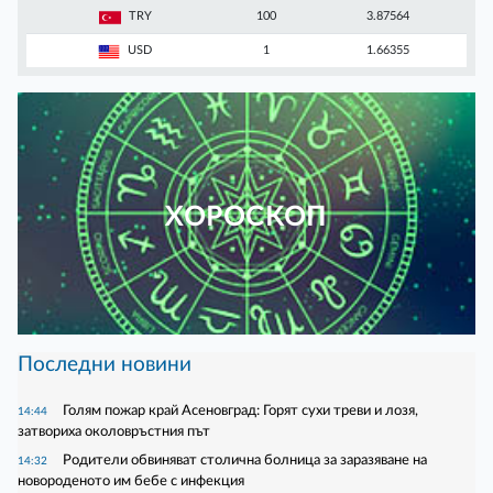
TRY
100
3.87564
USD
1
1.66355
ХОРОСКОП
Последни новини
Голям пожар край Асеновград: Горят сухи треви и лозя,
14:44
затвориха околовръстния път
Родители обвиняват столична болница за заразяване на
14:32
новороденото им бебе с инфекция