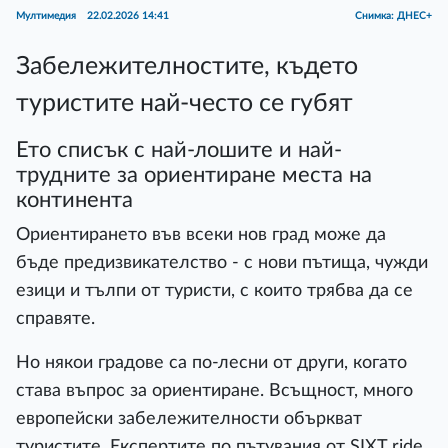
Мултимедия
22.02.2026 14:41
Снимка: ДНЕС+
Забележителностите, където
туристите най-често се губят
Ето списък с най-лошите и най-
трудните за ориентиране места на
континента
Ориентирането във всеки нов град може да
бъде предизвикателство - с нови пътища, чужди
езици и тълпи от туристи, с които трябва да се
справяте.
Но някои градове са по-лесни от други, когато
става въпрос за ориентиране. Всъщност, много
европейски забележителности объркват
туристите. Експертите по пътувания от SIXT ride