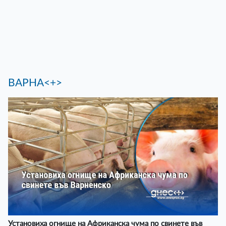
ВАРНА<+>
Установиха огнище на Африканска чума по свинете във