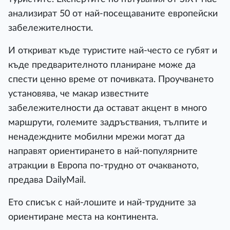
анализират 50 от най-посещаваните европейски
забележителности.
И откриват къде туристите най-често се губят и
къде предварителното планиране може да
спести ценно време от почивката. Проучването
установява, че макар известните
забележителности да остават акцент в много
маршрути, големите задръствания, тълпите и
ненадеждните мобилни мрежи могат да
направят ориентирането в най-популярните
атракции в Европа по-трудно от очакваното,
предава DailyMail.
Ето списък с най-лошите и най-трудните за
ориентиране места на континента.