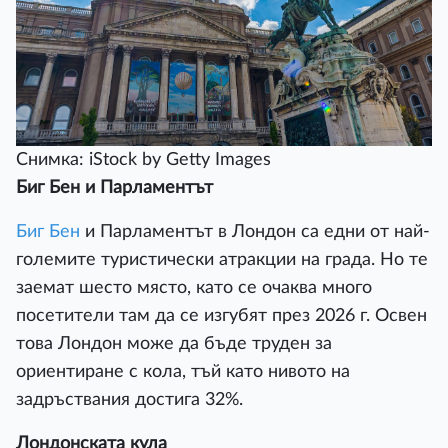
Снимка: iStock by Getty Images
Биг Бен и Парламентът
Биг Бен
и Парламентът в Лондон са едни от най-
големите туристически атракции на града. Но те
заемат шесто място, като се очаква много
посетители там да се изгубят през 2026 г. Освен
това Лондон може да бъде труден за
ориентиране с кола, тъй като нивото на
задръствания достига 32%.
Лондонската кула