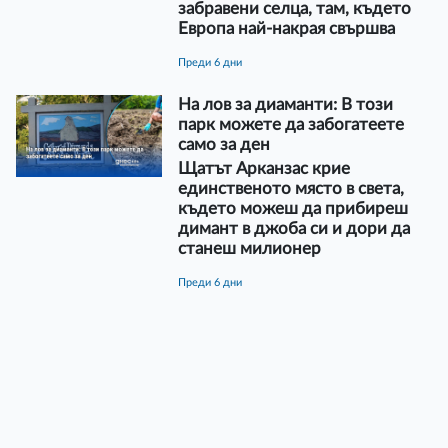
забравени селца, там, където
Европа най-накрая свършва
преди 6 дни
На лов за диаманти: В този
парк можете да забогатеете
само за ден
Щатът Арканзас крие
единственото място в света,
където можеш да прибиреш
димант в джоба си и дори да
станеш милионер
преди 6 дни