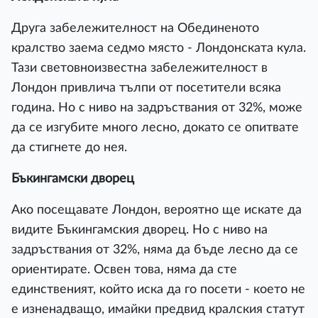
Друга забележителност на Обединеното
кралство заема седмо място - Лондонската кула.
Тази световноизвестна забележителност в
Лондон привлича тълпи от посетители всяка
година. Но с ниво на задръствания от 32%, може
да се изгубите много лесно, докато се опитвате
да стигнете до нея.
Бъкингамски дворец
Ако посещавате Лондон, вероятно ще искате да
видите Бъкингамския дворец. Но с ниво на
задръствания от 32%, няма да бъде лесно да се
ориентирате. Освен това, няма да сте
единственият, който иска да го посети - което не
е изненадващо, имайки предвид кралския статут