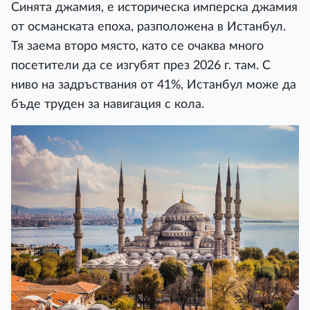
Синята джамия, е историческа имперска джамия
от османската епоха, разположена в Истанбул.
Тя заема второ място, като се очаква много
посетители да се изгубят през 2026 г. там. С
ниво на задръствания от 41%, Истанбул може да
бъде труден за навигация с кола.