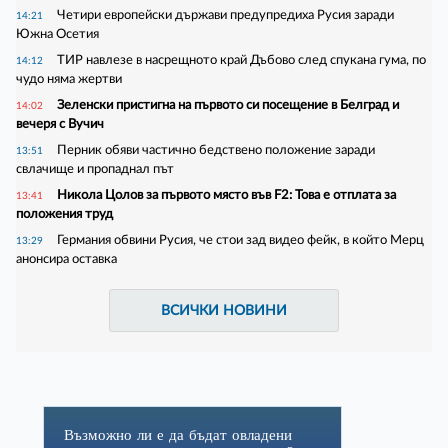
Четири европейски държави предупредиха Русия заради
14:21
Южна Осетия
ТИР навлезе в насрещното край Дъбово след спукана гума, по
14:12
чудо няма жертви
Зеленски пристигна на първото си посещение в Белград и
14:02
вечеря с Вучич
Перник обяви частично бедствено положение заради
13:51
свлачище и пропаднал път
Никола Цолов за първото място във F2: Това е отплата за
13:41
положения труд
Германия обвини Русия, че стои зад видео фейк, в който Мерц
13:29
анонсира оставка
ВСИЧКИ НОВИНИ