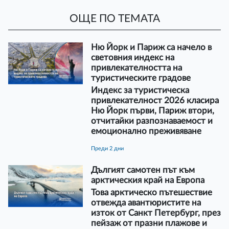
ОЩЕ ПО ТЕМАТА
Ню Йорк и Париж са начело в
световния индекс на
привлекателността на
туристическите градове
Индекс за туристическа
привлекателност 2026 класира
Ню Йорк първи, Париж втори,
отчитайки разпознаваемост и
емоционално преживяване
преди 2 дни
Дългият самотен път към
арктическия край на Европа
Това арктическо пътешествие
отвежда авантюристите на
изток от Санкт Петербург, през
пейзаж от празни плажове и