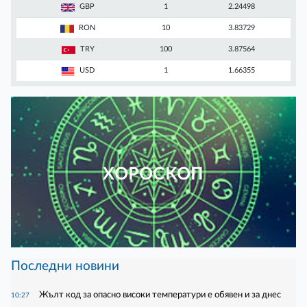
GBP
1
2.24498
RON
10
3.83729
TRY
100
3.87564
USD
1
1.66355
ХОРОСКОП
Последни новини
Жълт код за опасно високи температури е обявен и за днес
10:27