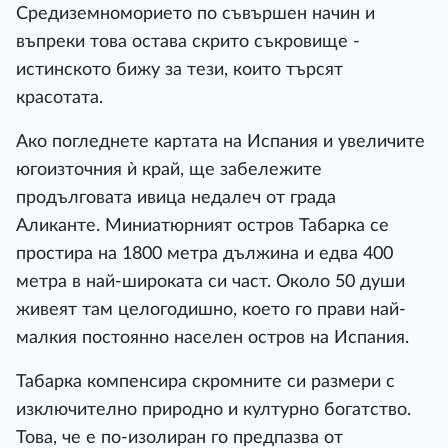
Средиземноморието по съвършен начин и
въпреки това остава скрито съкровище -
истинското бижу за тези, които търсят
красотата.
Ако погледнете картата на Испания и увеличите
югоизточния ѝ край, ще забележите
продълговата ивица недалеч от града
Аликанте. Миниатюрният остров Табарка се
простира на 1800 метра дължина и едва 400
метра в най-широката си част. Около 50 души
живеят там целогодишно, което го прави най-
малкия постоянно населен остров на Испания.
Табарка компенсира скромните си размери с
изключително природно и културно богатство.
Това, че е по-изолиран го предпазва от