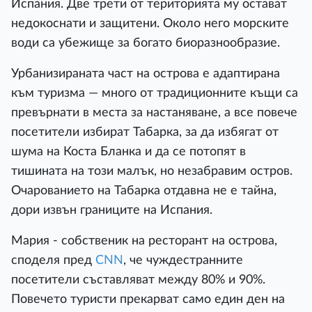
Испания. Две трети от територията му остават
недокоснати и защитени. Около него морските
води са убежище за богато биоразнообразие.
Урбанизираната част на острова е адаптирана
към туризма — много от традиционните къщи са
превърнати в места за настаняване, а все повече
посетители избират Табарка, за да избягат от
шума на Коста Бланка и да се потопят в
тишината на този малък, но незабравим остров.
Очарованието на Табарка отдавна не е тайна,
дори извън границите на Испания.
Мария - собственик на ресторант на острова,
споделя пред
CNN
, че чуждестранните
посетители съставляват между 80% и 90%.
Повечето туристи прекарват само един ден на