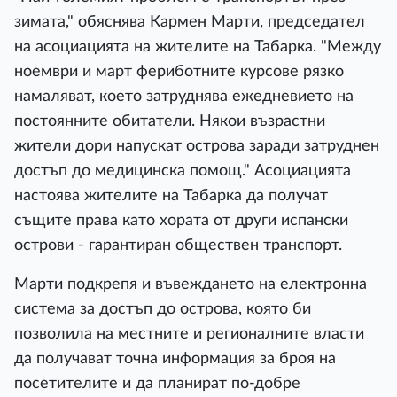
зимата," обяснява Кармен Марти, председател
на асоциацията на жителите на Табарка. "Между
ноември и март фериботните курсове рязко
намаляват, което затруднява ежедневието на
постоянните обитатели. Някои възрастни
жители дори напускат острова заради затруднен
достъп до медицинска помощ." Асоциацията
настоява жителите на Табарка да получат
същите права като хората от други испански
острови - гарантиран обществен транспорт.
Марти подкрепя и въвеждането на електронна
система за достъп до острова, която би
позволила на местните и регионалните власти
да получават точна информация за броя на
посетителите и да планират по-добре