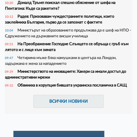
Доналд Тръмп поискал спешно обяснение от шефа на
10:20
Пентагона: Къде са ракетите?
Радев: Призовавам чуждестранните политици, които
10:12
заклеймиха България, първо да се запознат с фактите
Министърът на образованието продължава да е шеф на НПО -
10:04
Сдружението на държавните висши училища
На Преображение Господне Слънцето се обръща с гръб към
09:55
лятото и с лице към зимата
Четирима мъже бяха намушкани в центъра на Лондон,
09:47
задържана е жена за нападението
Министерството на иновациите: Хакери са имали достъп до
09:39
административни мрежи
Обвиниха в корупция бившата украинска посланичка в САЩ
09:32
ВСИЧКИ НОВИНИ