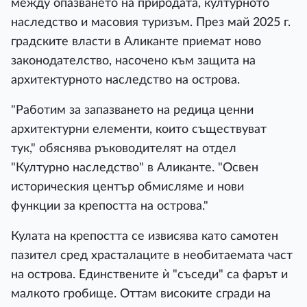
между опазването на природата, културното
наследство и масовия туризъм. През май 2025 г.
градските власти в Аликанте приемат ново
законодателство, насочено към защита на
архитектурното наследство на острова.
"Работим за запазването на редица ценни
архитектурни елементи, които съществуват
тук," обяснява ръководителят на отдел
"Културно наследство" в Аликанте. "Освен
историческия център обмисляме и нови
функции за крепостта на острова."
Кулата на крепостта се извисява като самотен
пазител сред храсталаците в необитаемата част
на острова. Единствените ѝ "съседи" са фарът и
малкото гробище. Оттам високите сгради на