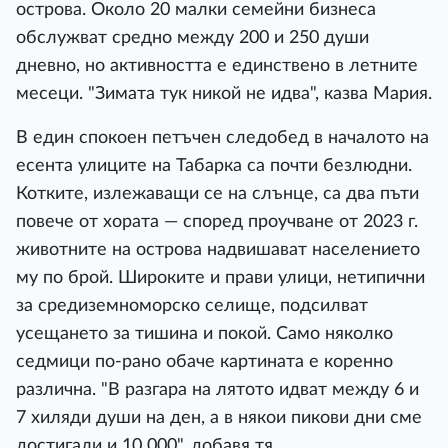
острова. Около 20 малки семейни бизнеса
обслужват средно между 200 и 250 души
дневно, но активността е единствено в летните
месеци. "Зимата тук никой не идва", казва Мария.
В един спокоен петъчен следобед в началото на
есента улиците на Табарка са почти безлюдни.
Котките, излежаващи се на слънце, са два пъти
повече от хората — според проучване от 2023 г.
животните на острова надвишават населението
му по брой. Широките и прави улици, нетипични
за средиземноморско селище, подсилват
усещането за тишина и покой. Само няколко
седмици по-рано обаче картината е коренно
различна. "В разгара на лятото идват между 6 и
7 хиляди души на ден, а в някои пикови дни сме
достигали и 10 000", добавя тя.