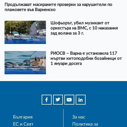
Продължават масираните проверки за нарушители по
плажовете във Варненско
Шофьорът, убил музикант от
оркестъра на ВМС, с 10 наказания
зад волана за 3 г.
РИОСВ – Варна е установила 117
мъртви китоподобни бозайници от
1 януари досега
България
За нас
ЕС и Свят
Политика за