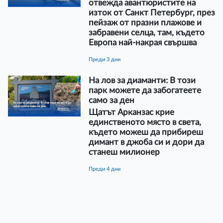
отвежда авантюристите на
изток от Санкт Петербург, през
пейзаж от празни плажове и
забравени селца, там, където
Европа най-накрая свършва
преди 3 дни
На лов за диаманти: В този
парк можете да забогатеете
само за ден
Щатът Арканзас крие
единственото място в света,
където можеш да прибиреш
димант в джоба си и дори да
станеш милионер
преди 4 дни