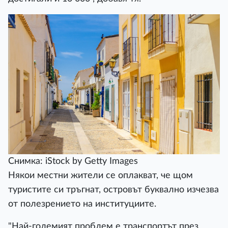
Снимка: iStock by Getty Images
Някои местни жители се оплакват, че щом
туристите си тръгнат, островът буквално изчезва
от полезрението на институциите.
"Най-големият проблем е транспортът през