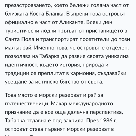
презастрояването, което бележи голяма част от
близката Коста Бланка. Въпреки това островът
официално е част от Аликанте. Всеки ден
туристически лодки тръгват от пристанището в
Санта Пола и транспортират посетители до този
малък рай. Именно това, че островът е отделен,
позволява на Табарка да развие своята уникална
идентичност, където история, природа и
традиции се преплитат в хармония, създавайки
усещане за истинско бягство от света.
Това място е морски резерват и рай за
пътешественици. Макар международното
признание да е все още далечна перспектива,
Табарка отдавна е под закрила. През 1986 г.
островът става първият морски резерват в