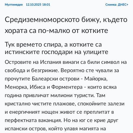
Мултимедия
12.10.2025 18:01
Снимка: ДНЕС+
Средиземноморското бижу, където
хората са по-малко от котките
Тук времето спира, а котките са
истинските господари на улиците
Островите на Испания винаги са били символ на
свобода и безгрижие. Вероятно сте чували за
прочутите Балеарски острови - Майорка,
Менорка, Ибиса и Форментера - които всяка
година привличат милиони туристи. Там
кристално чистите плажове, спокойните залези
и енергичният нощен живот се преплитат в
перфектната ваканция. Но на юг се крие друг
испански остров, който улавя магията на