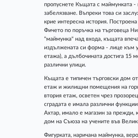
пропуснете Къщата с маймунката - 
забелязване. Въпреки това си заслу
крие интересна история. Построена 
Фичето по поръчка на търговеца Н
"маймунка" над входа, къщата впеча
издължената си форма - лице към ул
етажа), а дълбочината достига 15 м
различни улици.
Къщата е типичен търговски дом от 
етаж и жилищни помещения на горн
втория етаж, осветен чрез прозорец
сградата е имала различни функции
Ахтар, имало е магазин за прежди, 
дом на Съюза на учените във Велик
Фигурката, наричана маймунка, вер