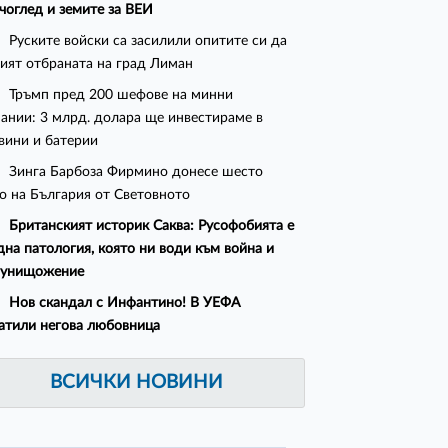
чоглед и земите за ВЕИ
Руските войски са засилили опитите си да
ият отбраната на град Лиман
Тръмп пред 200 шефове на минни
ании: 3 млрд. долара ще инвестираме в
вини и батерии
Зинга Барбоза Фирмино донесе шесто
о на България от Световното
Британският историк Саква: Русофобията е
дна патология, която ни води към война и
оунищожение
Нов скандал с Инфантино! В УЕФА
атили негова любовница
ВСИЧКИ НОВИНИ