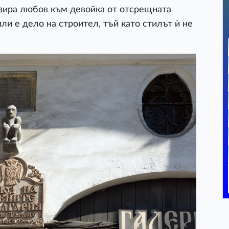
изира любов към девойка от отсрещната
или е дело на строител, тъй като стилът ѝ не