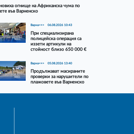
новиха огнище на Африканска чума по
ете във Варненско
Варна<+>
06.08.2026 10:43
При специализирана
полицейска операция са
иззети артикули на
стойност близо 650 000 €
Варна<+>
05.08.2026 13:40
Продължават масираните
проверки за нарушители по
плажовете във Варненско