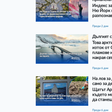
Индекс за
Ню Йорк 
разпозна
преди 2 дни
Дългият с
Това аркт
изток от 
плажове и
накрая с
преди 6 дни
На лов за
само за д
Щатът Арк
където м
да стане
преди 6 дни