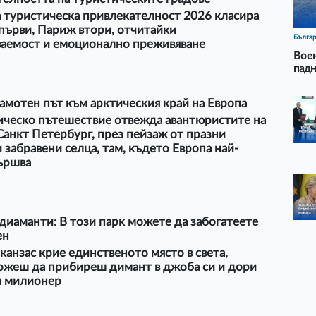
 туристическа привлекателност 2026 класира
първи, Париж втори, отчитайки
Бълга
ваемост и емоционално преживяване
Воен
падн
амотен път към арктическия край на Европа
ическо пътешествие отвежда авантюристите на
Санкт Петербург, през пейзаж от празни
 забравени селца, там, където Европа най-
вършва
 диаманти: В този парк можете да забогатеете
ен
анзас крие единственото място в света,
ожеш да прибиреш димант в джоба си и дори
ш милионер