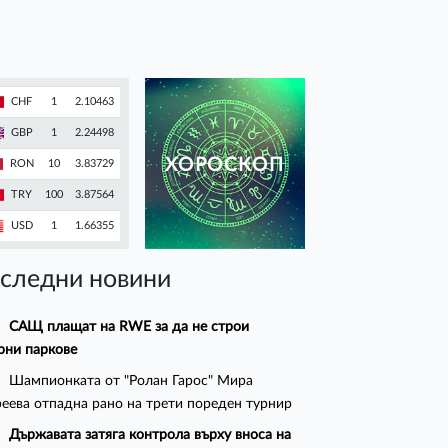
CHF
1
2.10463
GBP
1
2.24498
ХОРОСКОП
RON
10
3.83729
TRY
100
3.87564
USD
1
1.66355
следни новини
САЩ плащат на RWE за да не строи
рни паркове
Шампионката от "Ролан Гарос" Мира
еева отпадна рано на трети пореден турнир
Държавата затяга контрола върху вноса на