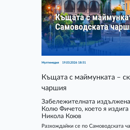
Мултимедия
19.03.2026 18:51
Къщата с маймунката – с
чаршия
Забележителната издължена 
Колю Фичето, което я издига 
Никола Коюв
Разхождайки се по Самоводската ч