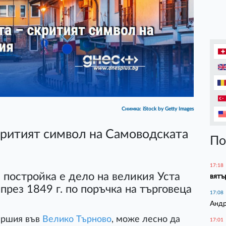
Снимка: iStock by Getty Images
критият символ на Самоводската
По
17:18
постройка е дело на великия Уста
вятъ
през 1849 г. по поръчка на търговеца
17:08
Андр
аршия във
Велико Търново
, може лесно да
17:01