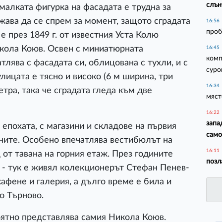
слън
малката фигурка на фасадата е трудна за
жава да се спрем за момент, защото сградата
16:56
проб
е през 1849 г. от известния Уста Колю
икола Коюв. Освен с миниатюрната
16:45
комп
тлява с фасадата си, облицована с тухли, и с
суро
ицата е тясно и високо (6 м ширина, три
16:34
етра, така че сградата гледа към две
мяст
16:22
запа
епохата, с магазини и складове на първия
сам
ите. Особено впечатлява вестибюлът на
16:11
 от тавана на горния етаж. През годините
позл
 - тук е живял колекционерът Стефан Пенев-
кафене и галерия, а дълго време е била и
о Търново.
оятно представлява самия Никола Коюв.