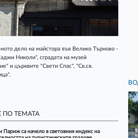
ното дело на майстора във Велико Търново -
Хаджи Николи", сградата на музей
" и църквите "Свети Спас", "Св.св.
ца".
ВО
 ПО ТЕМАТА
 Париж са начело в световния индекс на
елността на туристическите градове