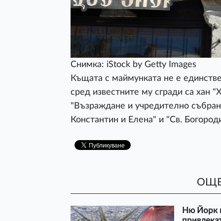
Снимка: iStock by Getty Images
Къщата с маймунката не е единстве
сред известните му сгради са хан "
"Възраждане и учредително събрание
Константин и Елена" и "Св. Богороди
ОЩЕ
Ню Йорк и
привлекат