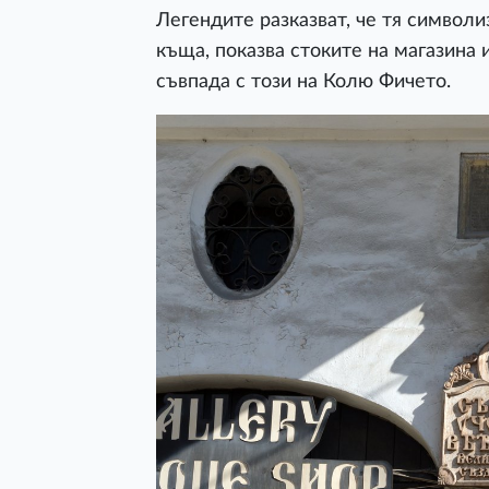
Легендите разказват, че тя символ
къща, показва стоките на магазина 
съвпада с този на Колю Фичето.