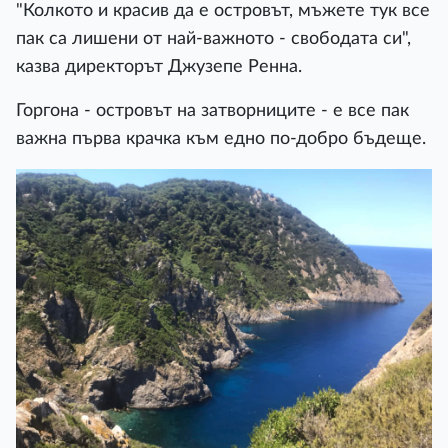
"Колкото и красив да е островът, мъжете тук все
пак са лишени от най-важното - свободата си",
казва директорът Джузепе Ренна.
Горгона - островът на затворниците - е все пак
важна първа крачка към едно по-добро бъдеще.