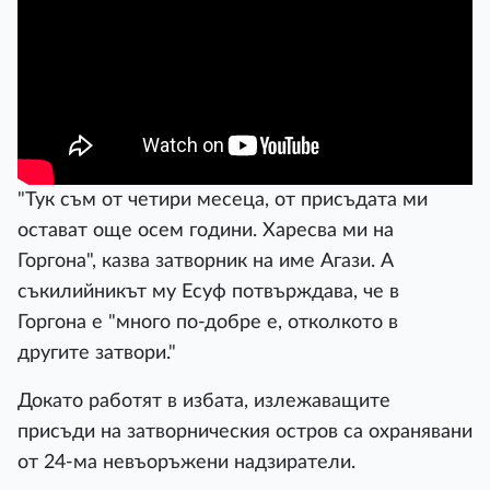
"Тук съм от четири месеца, от присъдата ми
остават още осем години. Харесва ми на
Горгона", казва затворник на име Агази. А
съкилийникът му Есуф потвърждава, че в
Горгона е "много по-добре е, отколкото в
другите затвори."
Докато работят в избата, излежаващите
присъди на затворническия остров са охранявани
от 24-ма невъоръжени надзиратели.