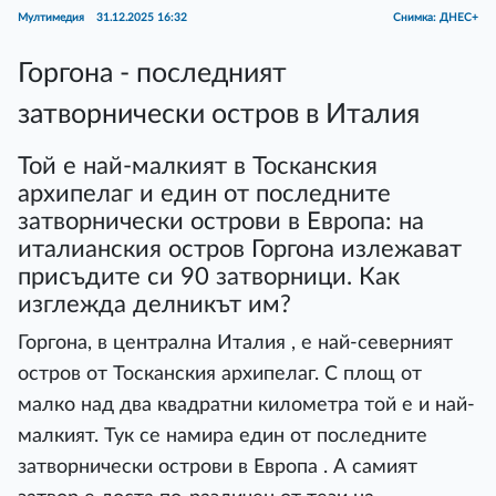
Мултимедия
31.12.2025 16:32
Снимка: ДНЕС+
Горгона - последният
затворнически остров в Италия
Той е най-малкият в Тосканския
архипелаг и един от последните
затворнически острови в Европа: на
италианския остров Горгона излежават
присъдите си 90 затворници. Как
изглежда делникът им?
Горгона, в централна Италия , е най-северният
остров от Тосканския архипелаг. С площ от
малко над два квадратни километра той е и най-
малкият. Тук се намира един от последните
затворнически острови в Европа . А самият