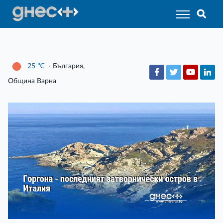
25
℃
- България,
Община Варна