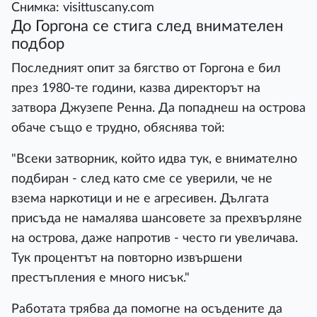
Снимка: visittuscany.com
До Горгона се стига след внимателен
подбор
Последният опит за бягство от Горгона е бил
през 1980-те години, казва директорът на
затвора Джузепе Ренна. Да попаднеш на острова
обаче също е трудно, обяснява той:
"Всеки затворник, който идва тук, е внимателно
подбиран - след като сме се уверили, че не
взема наркотици и не е агресивен. Дългата
присъда не намалява шансовете за прехвърляне
на острова, даже напротив - често ги увеличава.
Тук процентът на повторно извършени
престъпления е много нисък."
Работата трябва да помогне на осъдените да