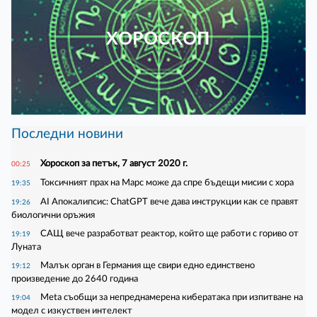
ХОРОСКОП
Последни новини
Хороскоп за петък, 7 август 2020 г.
00:25
Токсичният прах на Марс може да спре бъдещи мисии с хора
19:35
AI Апокалипсис: ChatGPT вече дава инструкции как се правят
19:26
биологични оръжия
САЩ вече разработват реактор, който ще работи с гориво от
19:19
Луната
Малък орган в Германия ще свири едно единствено
19:12
произведение до 2640 година
Meta съобщи за непреднамерена кибератака при изпитване на
19:04
модел с изкуствен интелект