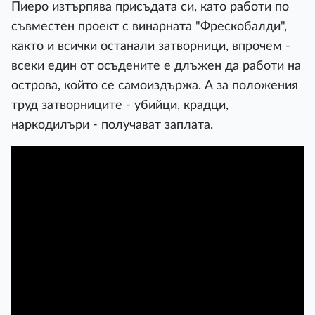
Пиеро изтърпява присъдата си, като работи по
съвместен проект с винарната "Фрескобалди",
както и всички останали затворници, впрочем -
всеки един от осъдените е длъжен да работи на
острова, който се самоиздържа. А за положения
труд затворниците - убийци, крадци,
наркодилъри - получават заплата.