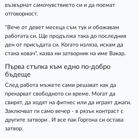
възвърнат самочувствието си и да поемат
отговорност.
"Вече от девет месеца съм тук и обожавам
работата си. Ще продължа така до последния
ден от присъдата си. Когато изляза, искам да
стана ковач", казва ни затворник на име Вакар.
Първа стъпка към едно по-добро
бъдеще
След работа мъжете сами решават как да
прекарват свободното си време. Могат да
свирят, да ходят на фитнес или да играят джаги.
Заключват ги само вечер - в рязък контраст с
другите затвори . И все пак Горгона си остава
затвор.