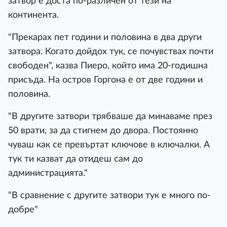
затвор е доста по-различен от тези на
континента.
"Прекарах пет години и половина в два други
затвора. Когато дойдох тук, се почувствах почти
свободен", казва Пиеро, който има 20-годишна
присъда. На остров Горгона е от две години и
половина.
"В другите затвори трябваше да минаваме през
50 врати, за да стигнем до двора. Постоянно
чуваш как се превъртат ключове в ключалки. А
тук ти казват да отидеш сам до
администрацията."
"В сравнение с другите затвори тук е много по-
добре"