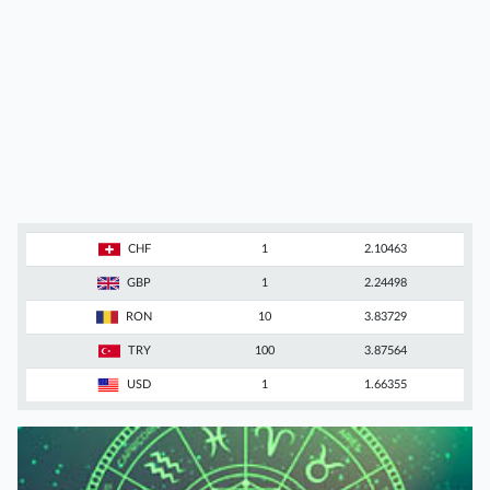
CHF
1
2.10463
GBP
1
2.24498
RON
10
3.83729
TRY
100
3.87564
USD
1
1.66355