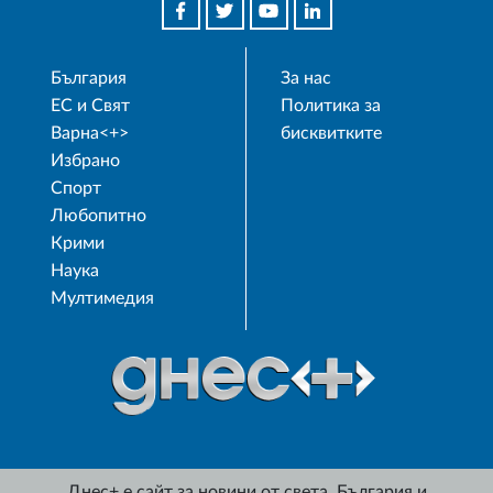
България
За нас
ЕС и Свят
Политика за
Варна<+>
бисквитките
Избрано
Спорт
Любопитно
Крими
Наука
Мултимедия
Днес+ е сайт за новини от света, България и