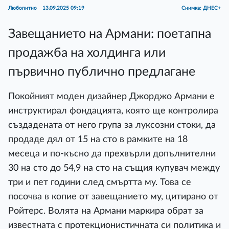
Любопитно
13.09.2025 09:19
Снимка: ДНЕС+
Завещанието на Армани: поетапна
продажба на холдинга или
първично публично предлагане
Покойният моден дизайнер Джорджо Армани е
инструктирал фондацията, която ще контролира
създадената от него група за луксозни стоки, да
продаде дял от 15 на сто в рамките на 18
месеца и по-късно да прехвърли допълнителни
30 на сто до 54,9 на сто на същия купувач между
три и пет години след смъртта му. Това се
посочва в копие от завещанието му, цитирано от
Ройтерс. Волята на Армани маркира обрат за
известната с протекционистичната си политика и