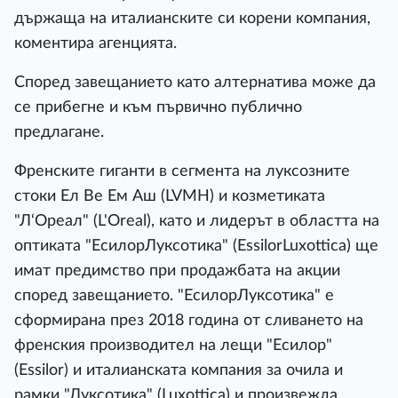
държаща на италианските си корени компания,
коментира агенцията.
Според завещанието като алтернатива може да
се прибегне и към първично публично
предлагане.
Френските гиганти в сегмента на луксозните
стоки Ел Ве Ем Аш (LVMH) и козметиката
"Л‘Ореал" (L'Oreal), като и лидерът в областта на
оптиката "ЕсилорЛуксотика" (EssilorLuxottica) ще
имат предимство при продажбата на акции
според завещанието. "ЕсилорЛуксотика" е
сформирана през 2018 година от сливането на
френския производител на лещи "Есилор"
(Essilor) и италианската компания за очила и
рамки "Луксотика" (Luxottica) и произвежда