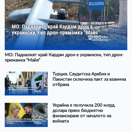
МО: Падналият край Кардам дрон е украински, тип дрон-
примамка “Майя”
Турция, Саудитска Арабия и
Пакистан сключиха пакт за взаимна
отбрана
Украйна е получила 200 млрд.
долара пряко бюджетно
финансиране от началото на
войната