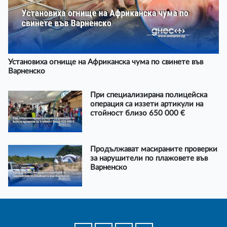
Установиха огнище на Африканска чума по свинете във
Варненско
При специализирана полицейска
операция са иззети артикули на
стойност близо 650 000 €
Продължават масираните проверки
за нарушители по плажовете във
Варненско