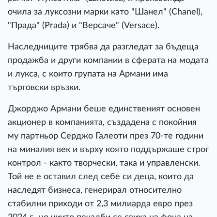
очила за луксозни марки като "Шанел" (Chanel),
"Прада" (Prada) и "Версаче" (Versace).
Наследниците трябва да разгледат за бъдеща
продажба и други компании в сферата на модата
и лукса, с които групата на Армани има
търговски връзки.
Джорджо Армани беше единственият основен
акционер в компанията, създадена с покойния
му партньор Серджо Галеоти през 70-те години
на миналия век и върху която поддържаше строг
контрол - както творчески, така и управленски.
Той не е оставил след себе си деца, които да
наследят бизнеса, генерирал относително
стабилни приходи от 2,3 милиарда евро през