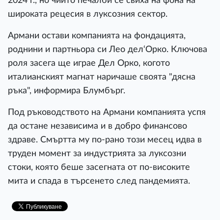
2024 г., но чиито печалби се свиха на фона на
широката рецесия в луксозния сектор.
Армани остави компанията на фондацията,
роднини и партньора си Лео дел‘Орко. Ключова
роля засега ще играе Дел Орко, когото
италианският магнат наричаше своята "дясна
ръка", информира Блумбърг.
Под ръководството на Армани компанията успя
да остане независима и в добро финансово
здраве. Смъртта му по-рано този месец идва в
труден момент за индустрията за луксозни
стоки, която беше засегната от по-високите
мита и спада в търсенето след пандемията.