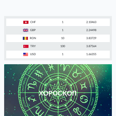
CHF
1
2.10463
GBP
1
2.24498
RON
10
3.83729
TRY
100
3.87564
USD
1
1.66355
ХОРОСКОП