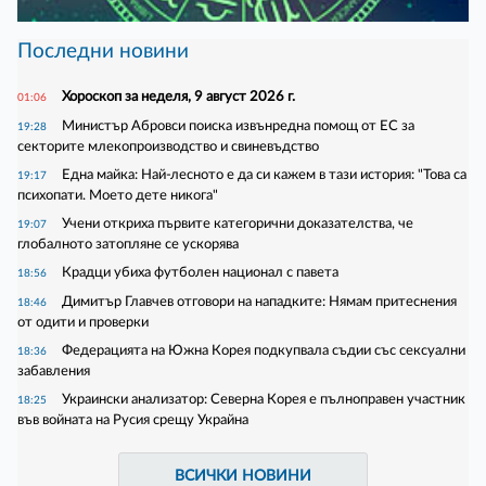
Последни новини
Хороскоп за неделя, 9 август 2026 г.
01:06
Министър Абровси поиска извънредна помощ от ЕС за
19:28
секторите млекопроизводство и свиневъдство
Една майка: Най-лесното е да си кажем в тази история: "Това са
19:17
психопати. Моето дете никога"
Учени откриха първите категорични доказателства, че
19:07
глобалното затопляне се ускорява
Крадци убиха футболен национал с павета
18:56
Димитър Главчев отговори на нападките: Нямам притеснения
18:46
от одити и проверки
Федерацията на Южна Корея подкупвала съдии със сексуални
18:36
забавления
Украински анализатор: Северна Корея е пълноправен участник
18:25
във войната на Русия срещу Украйна
ВСИЧКИ НОВИНИ