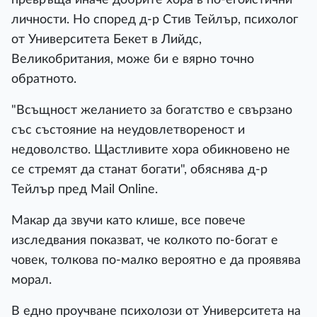
личности. Но според д-р Стив Тейлър, психолог
от Университета Бекет в Лийдс,
Великобритания, може би е вярно точно
обратното.
"Всъщност желанието за богатство е свързано
със състояние на неудовлетвореност и
недоволство. Щастливите хора обикновено не
се стремят да станат богати", обяснява д-р
Тейлър пред Mail Online.
Макар да звучи като клише, все повече
изследвания показват, че колкото по-богат е
човек, толкова по-малко вероятно е да проявява
морал.
В едно проучване психолози от Университета на