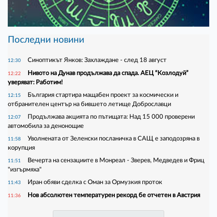
Последни новини
Синоптикът Янков: Захлаждане - след 18 август
12:30
Нивото на Дунав продължава да спада. АЕЦ “Козлодуй”
12:22
уверяват: Работим!
България стартира мащабен проект за космически и
12:15
отбранителен център на бившето летище Доброславци
Продължава акцията по пътищата: Над 15 000 проверени
12:07
автомобила за денонощие
Уволнената от Зеленски посланичка в САЩ е заподозряна в
11:58
корупция
Вечерта на сензациите в Монреал - Зверев, Медведев и Фриц
11:51
"изгърмяха"
Иран обяви сделка с Оман за Ормузкия проток
11:43
Нов абсолютен температурен рекорд бе отчетен в Австрия
11:36