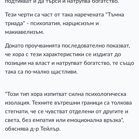
подтикват и да търси и натрупва богатство.
Тези черти са част от така наречената "Тъмна
триада" - психопатия, нарцисизъм и
макиавелизъм.
Докато проучванията последователно показват,
че хора с тези характеристики се издигат до
позиции на власт и натрупват богатство, те също
така са по-малко щастливи.
"Този тип хора изпитват силна психологическа
изолация. Техните вътрешни граници са толкова
стегнати, че се чувстват отделени от другите и
света, без емпатия или емоционална връзка",
обяснява д-р Тейлър.