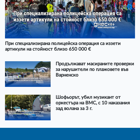
При специализирана полицейска операция са иззети
артикули на стойност близо 650 000 €
Продължават масираните проверки
за нарушители по плажовете във
Варненско
Шофьорът, убил музикант от
оркестъра на ВМС, с 10 наказания
зад волана за 3 г.