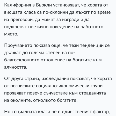
Калифорния в Бъркли установяват, че хората от
висшата класа са по-склонни да лъжат по време
на преговори, да мамят за награди и да
подкрепят неетично поведение на работното
място.
Проучването показва още, че тези тенденции се
дължат до голяма степен на по-
благосклонното отношение на богатите към
алчността.
От друга страна, изследвания показват, че хората
от по-ниските социално-икономически групи
проявяват повече съчувствие към страданията
на околните, отколкото богатите.
Но социалната класа не е единственият фактор,