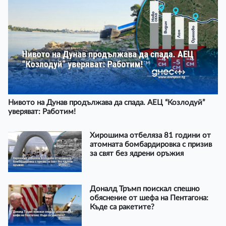
Нивото на Дунав продължава да спада. АЕЦ “Козлодуй”
уверяват: Работим!
Хирошима отбеляза 81 години от
атомната бомбардировка с призив
за свят без ядрени оръжия
Доналд Тръмп поискал спешно
обяснение от шефа на Пентагона:
Къде са ракетите?