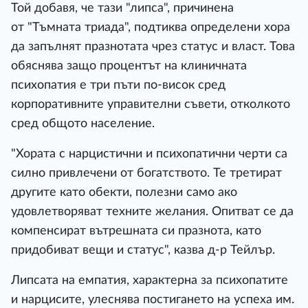
Той добавя, че тази "липса", причинена
от "Тъмната триада", подтиква определени хора
да запълнят празнотата чрез статус и власт. Това
обяснява защо процентът на клиничната
психопатия е три пъти по-висок сред
корпоративните управителни съвети, отколкото
сред общото население.
"Хората с нарцистични и психопатични черти са
силно привлечени от богатството. Те третират
другите като обекти, полезни само ако
удовлетворяват техните желания. Опитват се да
компенсират вътрешната си празнота, като
придобиват вещи и статус", казва д-р Тейлър.
Липсата на емпатия, характерна за психопатите
и нарцисите, улеснява постигането на успеха им.