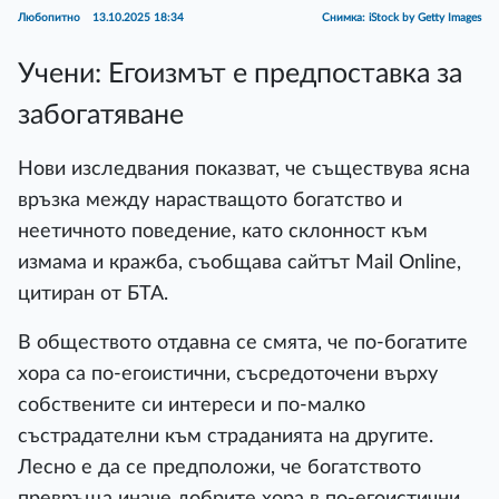
Любопитно
13.10.2025 18:34
Снимка: iStock by Getty Images
Учени: Егоизмът e предпоставка за
забогатяване
Нови изследвания показват, че съществува ясна
връзка между нарастващото богатство и
неетичното поведение, като склонност към
измама и кражба, съобщава сайтът Mail Online,
цитиран от БТА.
В обществото отдавна се смята, че по-богатите
хора са по-егоистични, съсредоточени върху
собствените си интереси и по-малко
състрадателни към страданията на другите.
Лесно е да се предположи, че богатството
превръща иначе добрите хора в по-егоистични