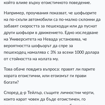
който влияе върху егоистичното поведение.
Например, проучвания показват, че шофьорите
на по-скъпи автомобили са по-малко склонни да
забавят скоростта за пешеходци или да пуснат
други шофьори в движението. Едно изследване
на Университета на Невада установява, че
вероятността шофьорът да спре за
пешеходец намалява с 3% за всеки 1000 долара
от стойността на колата му.
Това обаче повдига въпроса: правят ли парите
хората егоистични, или егоизмът ги прави
богати?
Според д-р Тейлър, същите личностни черти,
които карат човек да бъде егоистичен, го