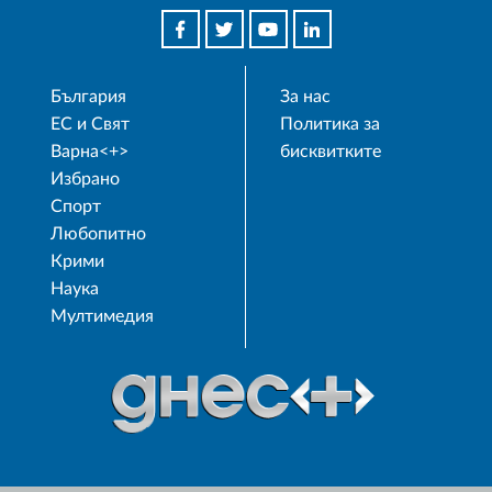
България
За нас
ЕС и Свят
Политика за
Варна<+>
бисквитките
Избрано
Спорт
Любопитно
Крими
Наука
Мултимедия