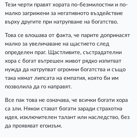
Тези черти правят хората по-безмилостни и по-
малко загрижени за негативното въздействие
върху другите при натрупване на богатство.
Това се влошава от факта, че парите допринасят
малко за увеличаване на щастието след
определен праг. Щастливите, състрадателни
хора с богат вътрешен живот рядко изпитват
нужда да натрупват огромни богатства и също
така нямат липсата на емпатия, която би им
позволила да го направят.
Все пак това не означава, че всички богати хора
са зли. Някои стават богати заради страхотна
идея, изключителен талант или наследство, без
да проявяват егоизъм.