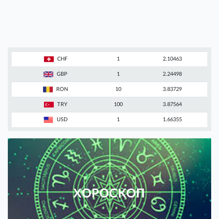
CHF
1
2.10463
GBP
1
2.24498
RON
10
3.83729
TRY
100
3.87564
USD
1
1.66355
ХОРОСКОП