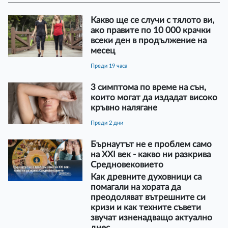
Какво ще се случи с тялото ви,
ако правите по 10 000 крачки
всеки ден в продължение на
месец
преди 19 часа
3 симптома по време на сън,
които могат да издадат високо
кръвно налягане
преди 2 дни
Бърнаутът не е проблем само
на XXI век - какво ни разкрива
Средновековието
Как древните духовници са
помагали на хората да
преодоляват вътрешните си
кризи и как техните съвети
звучат изненадващо актуално
днес