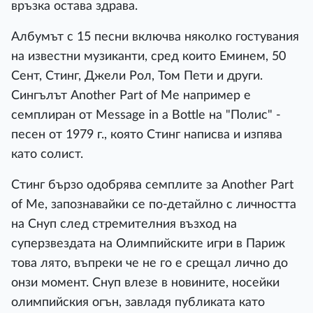
връзка остава здрава.
Албумът с 15 песни включва няколко гостувания
на известни музиканти, сред които Еминем, 50
Сент, Стинг, Джели Рол, Том Пети и други.
Сингълът Another Part of Me например е
семплиран от Message in a Bottle на "Полис" -
песен от 1979 г., която Стинг написва и изпява
като солист.
Стинг бързо одобрява семплите за Another Part
of Me, запознавайки се по-детайлно с личността
на Снуп след стремителния възход на
суперзвездата на Олимпийските игри в Париж
това лято, въпреки че не го е срещал лично до
онзи момент. Снуп влезе в новините, носейки
олимпийския огън, завладя публиката като