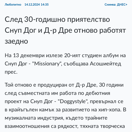
Любопитно
14.12.2024 14:35
Снимка: ДНЕС+
След 30-годишно приятелство
Снуп Дог и Д-р Дре отново работят
заедно
На 13 декември излезе 20-ият студиен албум на
Снуп Дог - "Missionary", съобщава Асошиейтед
прес.
Той отново е продуциран от Д-р Дре, 30 години
след съвместната им работа по дебютния
проект на Снуп Дог - "Doggystyle", превърнал се
в крайъгълен камък за развитието на хип-хопа. В
музикалната индустрия, където трайните
взаимоотношения са рядкост, тяхната творческа