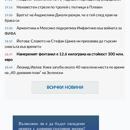
Неизвестен стреля по тролей с пътници в Плевен
19:16
Братът на Анджелина Джоли разкри, че е гей след края на
19:08
брака си
Аржентина и Мексико подкрепиха Инфантино във войната за
19:00
ФИФА
Йотова: Словото на Стефан Цанев ни призовава да търсим
18:52
смисъла във времето
Намереният фентанил е 12.6 килограма на стойност 300 млн.
18:47
евро
Леонид Ивлев: Киев загуби около 40 населени места по време
18:44
на „40-дневния план“ на Зеленски
ВСИЧКИ НОВИНИ