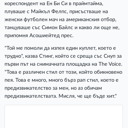
кореспондент на Ен Би Си в праймтайма,
плуваше с Майкъл Фелпс, присъстваше на
женски футболен мач на американския отбор,
танцуваше със Симон Байлс и какво ли още не,
припомня Асошиейтед прес.
"Той ме помоли да изпея един куплет, което е
трудно", казва Стинг, който се среща със Снуп за
първи път на снимачната площадка на The Voice.
"Това е различен стил от този, който обикновено
пея. Това е много, много бърз рап стил, което е
предизвикателство за мен, но аз обичам
предизвикателствата. Мисля, че ще бъде хит."