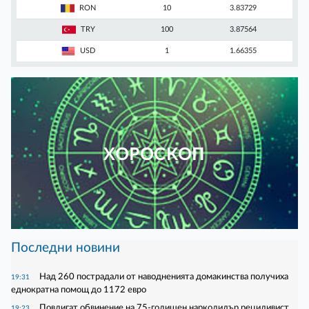
RON
10
3.83729
TRY
100
3.87564
USD
1
1.66355
ХОРОСКОП
Последни новини
Над 260 пострадали от наводненията домакинства получиха
19:31
еднократна помощ до 1172 евро
Повдигат обвинение на 75-годишен наркодилър рецидивист
19:23