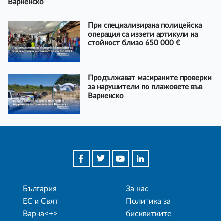
Варненско
При специализирана полицейска
операция са иззети артикули на
стойност близо 650 000 €
Продължават масираните проверки
за нарушители по плажовете във
Варненско
България
За нас
ЕС и Свят
Политика за
Варна<+>
бисквитките