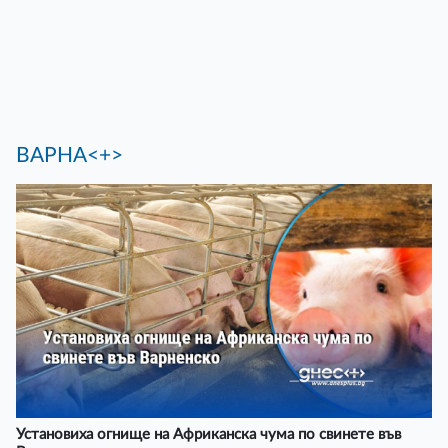
ВАРНА<+>
Установиха огнище на Африканска чума по свинете във