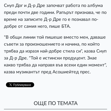
Снуп Дог и Д-р Дре започват работа по албума
преди почти две години. Рапърът признава, че по
време на записите Д-р Дре го е познавал по-
добре от самия него, пише БТА.
"В общи линии той пишеше вместо мен, даваше
съвети за произношението и начина, по който
трябва да изразя най-добре стила си", казва Снуп
за Д-р Дре. "Той е истински продуцент. Знае
какво трябва да направя във всеки един момент",
казва музикантът пред Асошиейтед прес.
ОЩЕ ПО ТЕМАТА