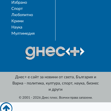
Избрано
Спорт
Любопитно
Крими
Наука
Мултимедия
Днес+ е сайт за новини от света, България и
Варна - политика, култура, спорт, наука, бизнес
и други
© 2001 - 2026 Днес плюс. Всички права запазени.