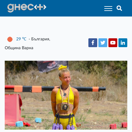
29
℃
- България,
Община Варна