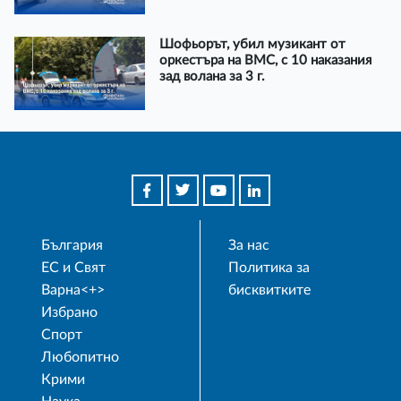
Шофьорът, убил музикант от
оркестъра на ВМС, с 10 наказания
зад волана за 3 г.
България
За нас
ЕС и Свят
Политика за
Варна<+>
бисквитките
Избрано
Спорт
Любопитно
Крими