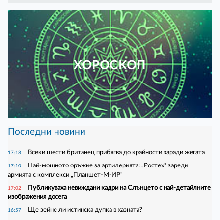
ХОРОСКОП
Последни новини
Всеки шести британец прибягва до крайности заради жегата
17:18
Най-мощното оръжие за артилерията: „Ростех“ зареди
17:10
армията с комплекси „Планшет-М-ИР“
Публикуваха невиждани кадри на Слънцето с най-детайлните
17:02
изображения досега
Ще зейне ли истинска дупка в хазната?
16:57