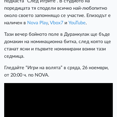
подкаста “След Игрите”. В студиото на
поредицата тя сподели всичко най-любопитно
около своето запомнящо се участие. Епизодът е
наличен в
Nova Play
,
Vbox7
и
YouTube
.
Тази вечер бойното поле в Дуранкулак ще бъде
домакин на номинационна битка, след която ще
станат ясни и първите номинирани воини тази
седмица.
Гледайте “Игри на волята” в сряда, 26 ноември,
от 20:00 ч. по NOVA.