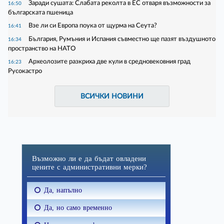
Зapaди cyшaтa: Cлaбaтa peĸoлтa в EC oтвapя възмoжнocти зa
16:50
бългapcĸaтa пшeницa
Взе ли си Европа поука от щурма на Сеута?
16:41
България, Румъния и Испания съвместно ще пазят въздушното
16:34
пространство на НАТО
Археолозите разкриха две кули в средновековния град
16:23
Русокастро
ВСИЧКИ НОВИНИ