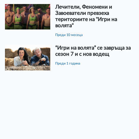
Лечители, Феномени и
Завоеватели превзеха
териториите на "Игри на
волята"
преди 10 месеца
“Игри на волята” се завръща за
сезон 7 и с нов водещ
преди 1 година