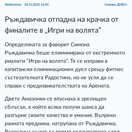
Любопитно
26.11.2025 12:45
Снимка: ДНЕС+
Ръждавичка отпадна на крачка от
финалите в „Игри на волята”
Определяната за фаворит Симона
Ръждавичка беше елиминирана от екстремното
риалити “Игри на волята”. Тя се изправи в
капитански елиминационен дуел срещу фитнес
състезателката Радостина, но не успя да се
справи с предизвикателствата на Арената.
Двете Амазонки се впуснаха в зрелищен
сблъсък, в който всяка получи шанса да
разгърне своите качества и умения. Въпреки
ранната преднина, натрупана от Ръждавичка,
Радостина съумя да поеме водачеството след