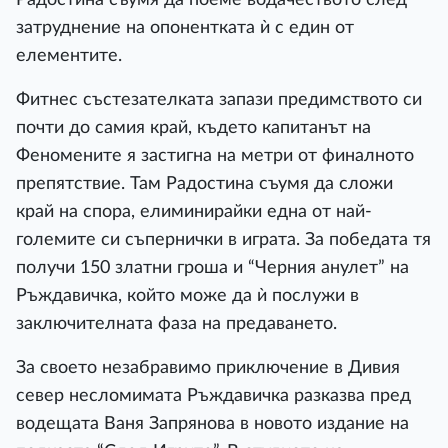
затруднение на опонентката ѝ с един от
елементите.
Фитнес състезателката запази предимството си
почти до самия край, където капитанът на
Феномените я застигна на метри от финалното
препятствие. Там Радостина съумя да сложи
край на спора, елиминирайки една от най-
големите си съпернички в играта. За победата тя
получи 150 златни гроша и “Черния анулет” на
Ръждавичка, който може да ѝ послужи в
заключителната фаза на предаването.
За своето незабравимо приключение в Дивия
север несломимата Ръждавичка разказва пред
водещата Ваня Запрянова в новото издание на