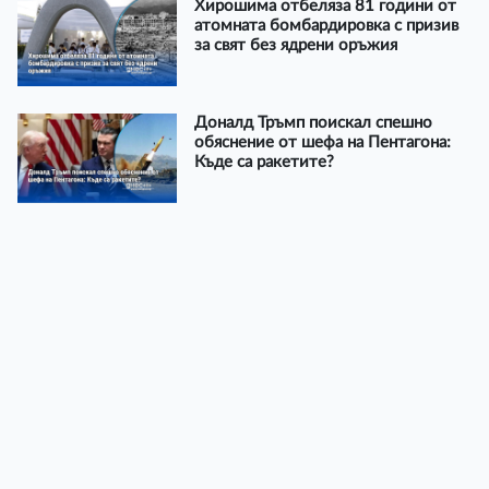
Хирошима отбеляза 81 години от
атомната бомбардировка с призив
за свят без ядрени оръжия
Доналд Тръмп поискал спешно
обяснение от шефа на Пентагона:
Къде са ракетите?