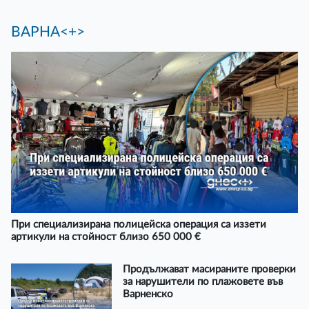
ВАРНА<+>
При специализирана полицейска операция са иззети
артикули на стойност близо 650 000 €
Продължават масираните проверки
за нарушители по плажовете във
Варненско