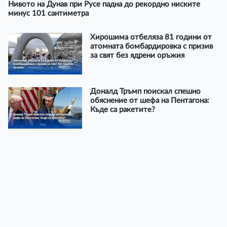
Нивото на Дунав при Русе падна до рекордно ниските
минус 101 сантиметра
Хирошима отбеляза 81 години от
атомната бомбардировка с призив
за свят без ядрени оръжия
Доналд Тръмп поискал спешно
обяснение от шефа на Пентагона:
Къде са ракетите?