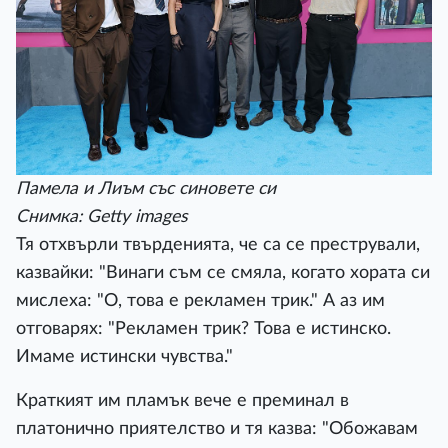
Памела и Лиъм със синовете си
Снимка: Getty images
Тя отхвърли твърденията, че са се престрували,
казвайки: "Винаги съм се смяла, когато хората си
мислеха: "О, това е рекламен трик." А аз им
отговарях: "Рекламен трик? Това е истинско.
Имаме истински чувства."
Краткият им пламък вече е преминал в
платонично приятелство и тя казва: "Обожавам