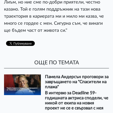
Лиъм, но ние сме по-добри приятели, честно
казано. Той е голям поддръжник на тази нова
траектория в кариерата ми и мило ми казва, че
много се гордее с мен. Сигурна съм, че винаги
ще бъдем част от живота си."
ОЩЕ ПО ТЕМАТА
Памела Андерсън проговори за
завръщането на "Спасители на
плажа"
В интервю за Deadline 59-
годишната актриса сподели, че
никой от екипа на новия
проект не се е свързвал с нея