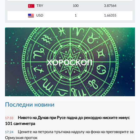
TRY
100
3.87564
USD
1
1.66355
ХОРОСКОП
Последни новини
Нивото на Дунав при Русе падна до рекордно ниските минус
17:33
101 сантиметра
Цените на петрола тръгнаха надолу на фона на преговорите за
17:24
Ормузкия проток