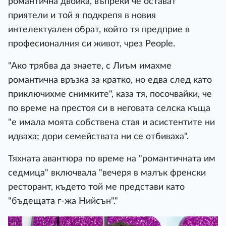
романтична двойка, въпреки че остават
приятели и той я подкрепя в новия
интелектуален обрат, който тя предприе в
професионалния си живот, чрез People.
"Ако трябва да знаете, с Лиъм имахме
романтична връзка за кратко, но едва след като
приключихме снимките", каза тя, посочвайки, че
по време на престоя си в неговата селска къща
"е имала моята собствена стая и асистентите ни
идваха; дори семействата ни се отбиваха".
Тяхната авантюра по време на "романтичната им
седмица" включвала "вечеря в малък френски
ресторант, където той ме представи като
"бъдещата г-жа Нийсън"."