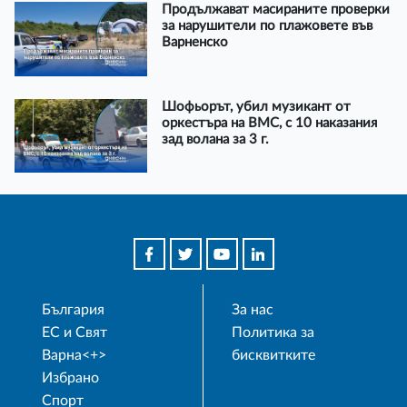
Продължават масираните проверки
за нарушители по плажовете във
Варненско
Шофьорът, убил музикант от
оркестъра на ВМС, с 10 наказания
зад волана за 3 г.
България
За нас
ЕС и Свят
Политика за
Варна<+>
бисквитките
Избрано
Спорт