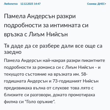
Любопитно
12.12.2025 14:47
Снимка: ДНЕС+
Памела Андерсън разкри
подробности за интимната си
връзка с Лиъм Нийсън
Тя даде да се разбере дали все още са
заедно
Памела Андерсън най-накрая разкри пикантните
подробности за романса си с Лиъм Нийсън - и
текущото състояние на връзката им. 58-
годишната Андерсън и 73-годишният Нийсън
предизвикаха вълна от слухове това лято с
близките си разговори, докато промотираха
филма си "Голо оръжие".