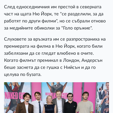
След едноседмичния им престой в северната
част на щата Ню Йорк, те "се разделили, за да
работят по други филми", но се събрали отново
за медийните обиколки за "Голо оръжие".
Слуховете за връзката им се разпространиха на
премиерата на филма в Ню Йорк, когато били
забелязани да се гледат влюбено в очите.
Когато филмът преминал в Лондон, Андерсън
беше заснета да се гушка с Нийсън и да го
целува по бузата.