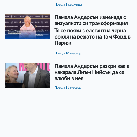
преди 1 седмица
Памела Андерсън изненада с
визуалната си трансформация
Тя се появи с елегантна черна
рокля на ревюто на Том Форд в
Париж
преди 10 месеца
Памела Андерсън разкри как е
накарала Лиъм Нийсън да се
влюби в нея
преди 11 месеца