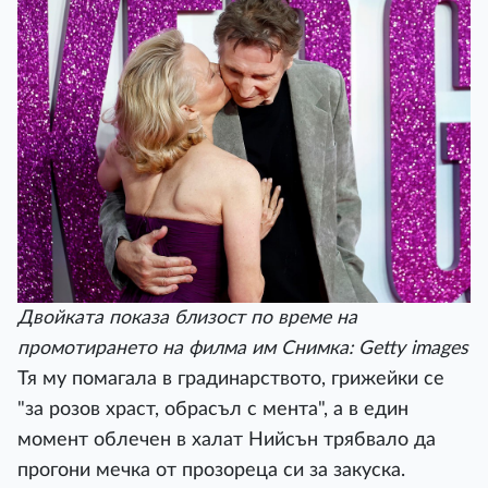
Двойката показа близост по време на
промотирането на филма им Снимка: Getty images
Тя му помагала в градинарството, грижейки се
"за розов храст, обрасъл с мента", а в един
момент облечен в халат Нийсън трябвало да
прогони мечка от прозореца си за закуска.