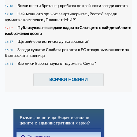
Всеки шести британец прибягва до крайности заради жегата
17:18
Най-мощното оръжие за артилерията: „Ростех“ зареди
17:10
армията с комплекси „Планшет-М-ИР“
Публикуваха невиждани кадри на Слънцето с най-детайлните
17:02
изображения досега
Ще зейне ли истинска дупка в хазната?
16:57
Зapaди cyшaтa: Cлaбaтa peĸoлтa в EC oтвapя възмoжнocти зa
16:50
бългapcĸaтa пшeницa
Взе ли си Европа поука от щурма на Сеута?
16:41
ВСИЧКИ НОВИНИ