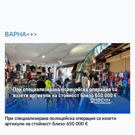
ВАРНА<+>
При специализирана полицейска операция са иззети
артикули на стойност близо 650 000 €