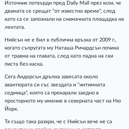
Източник потвърди пред Daily Mail през юли, че
двамата се срещат "от известно време", след
като са се запознали на снимачната площадка на
лентата.
Нийсън не е бил в публична връзка от 2009 г.,
когато съпругата му Наташа Ричардсън почина
от травма на главата, след като падна на ски
писта без каска.
Сега Андерсън дръпна завесата около
авантюрата си със звездата и "интимната
седмица", която са прекарали заедно в
просторното му имение в северната част на Ню
Йорк.
Тя също така разкри, че с Нийсън вече не са