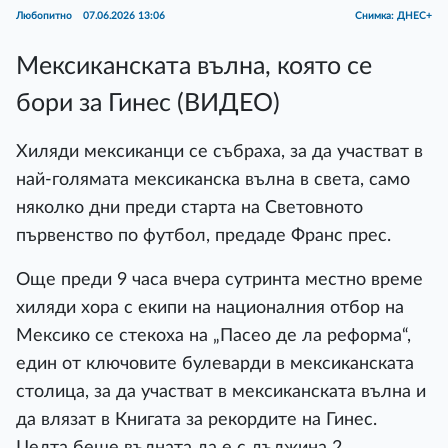
Любопитно
07.06.2026 13:06
Снимка: ДНЕС+
Мексиканската вълна, която се
бори за Гинес (ВИДЕО)
Хиляди мексиканци се събраха, за да участват в
най-голямата мексиканска вълна в света, само
няколко дни преди старта на Световното
първенство по футбол, предаде Франс прес.
Още преди 9 часа вчера сутринта местно време
хиляди хора с екипи на националния отбор на
Мексико се стекоха на „Пасео де ла реформа“,
един от ключовите булеварди в мексиканската
столица, за да участват в мексиканската вълна и
да влязат в Книгата за рекордите на Гинес.
Целта беше вълната да е с дължина 2