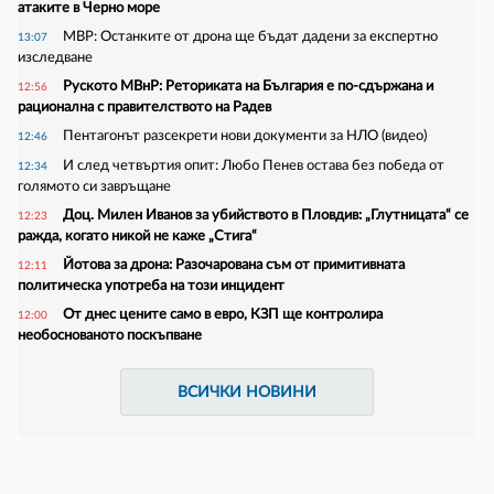
атаките в Черно море
МВР: Останките от дрона ще бъдат дадени за експертно
13:07
изследване
Руското МВнР: Реториката на България е по-сдържана и
12:56
рационална с правителството на Радев
Пентагонът разсекрети нови документи за НЛО (видео)
12:46
И след четвъртия опит: Любо Пенев остава без победа от
12:34
голямото си завръщане
Доц. Милен Иванов за убийството в Пловдив: „Глутницата“ се
12:23
ражда, когато никой не каже „Стига“
Йотова за дрона: Разочарована съм от примитивната
12:11
политическа употреба на този инцидент
От днес цените само в евро, КЗП ще контролира
12:00
необоснованото поскъпване
ВСИЧКИ НОВИНИ