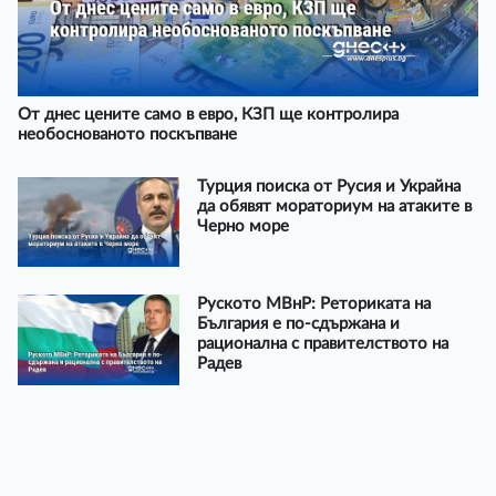
От днес цените само в евро, КЗП ще контролира
необоснованото поскъпване
Турция поиска от Русия и Украйна
да обявят мораториум на атаките в
Черно море
Руското МВнР: Реториката на
България е по-сдържана и
рационална с правителството на
Радев