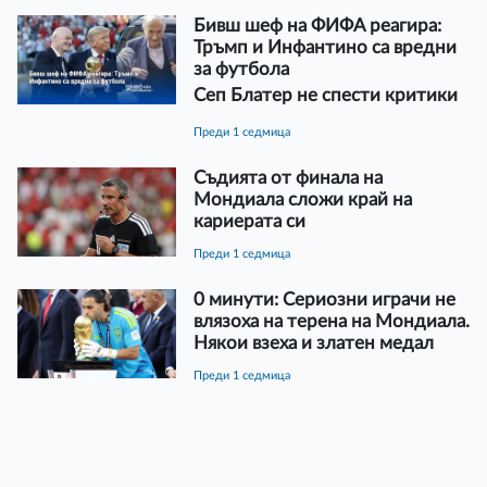
Бивш шеф на ФИФА реагира:
Тръмп и Инфантино са вредни
за футбола
Сеп Блатер не спести критики
преди 1 седмица
Съдията от финала на
Мондиала сложи край на
кариерата си
преди 1 седмица
0 минути: Сериозни играчи не
влязоха на терена на Мондиала.
Някои взеха и златен медал
преди 1 седмица