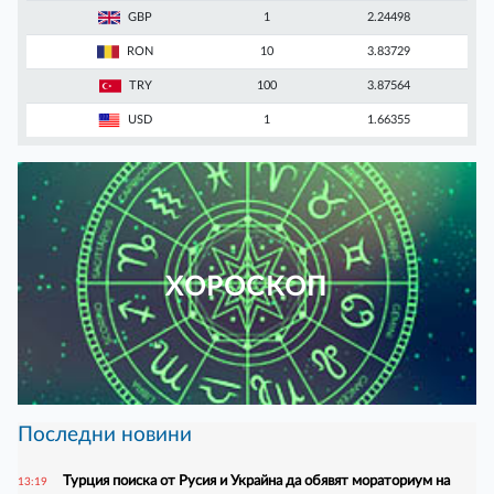
GBP
1
2.24498
RON
10
3.83729
TRY
100
3.87564
USD
1
1.66355
ХОРОСКОП
Последни новини
Турция поиска от Русия и Украйна да обявят мораториум на
13:19