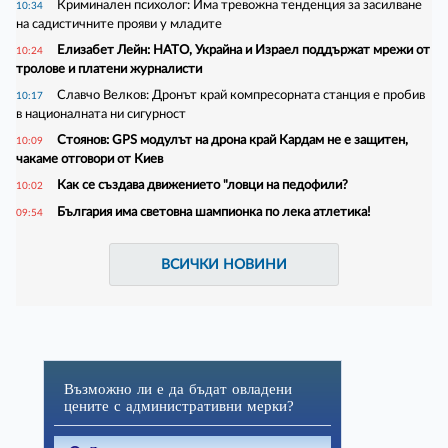
Криминален психолог: Има тревожна тенденция за засилване
10:34
на садистичните прояви у младите
Елизабет Лейн: НАТО, Украйна и Израел поддържат мрежи от
10:24
тролове и платени журналисти
Славчо Велков: Дронът край компресорната станция е пробив
10:17
в националната ни сигурност
Стоянов: GPS модулът на дрона край Кардам не е защитен,
10:09
чакаме отговори от Киев
Как се създава движението "ловци на педофили?
10:02
България има световна шампионка по лека атлетика!
09:54
ВСИЧКИ НОВИНИ