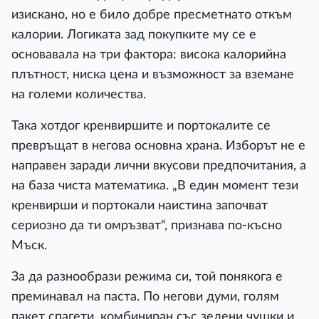
изискано, но е било добре пресметнато откъм
калории. Логиката зад покупките му се е
основавала на три фактора: висока калорийна
плътност, ниска цена и възможност за вземане
на големи количества.
Така хотдог кренвиршите и портокалите се
превръщат в негова основна храна. Изборът не е
направен заради лични вкусови предпочитания, а
на база чиста математика. „В един момент тези
кренвирши и портокали наистина започват
сериозно да ти омръзват“, признава по-късно
Мъск.
За да разнообрази режима си, той понякога е
преминавал на паста. По негови думи, голям
пакет спагети, комбиниран със зелени чушки и