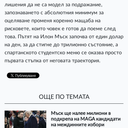
лишения да не са модел за подражание,
запознаването с абсолютния минимум за
оцеляване променя коренно мащаба на
рисковете, които човек е готов да поеме след
това. Пътят на Илон Мъск започва от един долар
на ден, за да стигне до трилионно състояние, а
спартанското студентско меню се оказва просто
първата стъпка от неговата траектория.
ОЩЕ ПО ТЕМАТА
Мъск ще налее милиони в
подкрепа на MAGA кандидати
на междинните избори