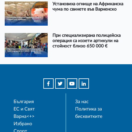
Установиха огнище на Африканска
чума по свинете във Варненско
При специализирана полицейска
операция са иззети артикули на
стойност близо 650 000 €
България
За нас
ЕС и Свят
Политика за
Варна<+>
бисквитките
Избрано
Спорт