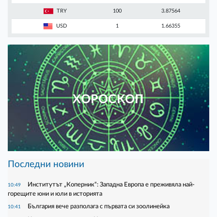
TRY
100
3.87564
USD
1
1.66355
ХОРОСКОП
Последни новини
Институтът „Коперник“: Западна Европа е преживяла най-
10:49
горещите юни и юли в историята
България вече разполага с първата си зоолинейка
10:41