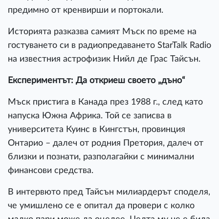
предимно от кренвирши и портокали.
Историята разказва самият Мъск по време на
гостуването си в радиопредаването StarTalk Radio
на известния астрофизик Нийл де Грас Тайсън.
Експериментът: Да откриеш своето „дъно“
Мъск пристига в Канада през 1988 г., след като
напуска Южна Африка. Той се записва в
университета Куинс в Кингстън, провинция
Онтарио – далеч от родния Претория, далеч от
близки и познати, разполагайки с минимални
финансови средства.
В интервюто пред Тайсън милиардерът споделя,
че умишлено се е опитал да провери с колко