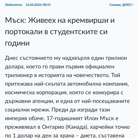
Любопитно
16.06.2026 08:51
Снимка: ДНЕС+
Мъск: Живеех на кремвирши и
портокали в студентските си
години
Днес състоянието му надхвърля един трилион
долара, което го прави първия официален
трилионер в историята на човечеството. Той
притежава най-скъпата автомобилна компания,
космическа корпорация, която се конкурира с
държавни агенции, и една от най-посещаваните
социални мрежи. Преди да изгради тази
империя обаче, 17-годишният Илон Мъск е
преживявал в Онтарио (Канада), харчейки точно
по 1 долар на ден за храна – диета, съставена