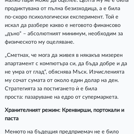
малко пари може да оцелее. Целта му не е била
продиктувана от пълна безизходица, а е била
по-скоро психологически експеримент. Той е
искал да разбере какво е неговото финансово
„дъно“ – абсолютният минимум, необходим за
физическото му оцеляване.
„Сметнах, че мога да живея в някакъв мизерен
апартамент с компютъра си, да бъда добре и да
не умра от глад“, обяснява Мъск. Изчисленията
му сочат сумата от около един долар на ден.
Стратегията за постигането ѝ е била
проста: пазаруване на едро от супермаркета.
Хранителният режим: Кренвирши, портокали и
паста
Менюто на бъдещия предприемач не е било