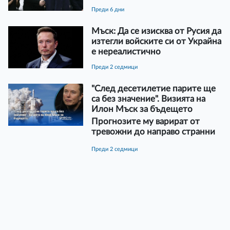
преди 6 дни
Мъск: Да се изисква от Русия да
изтегли войските си от Украйна
е нереалистично
преди 2 седмици
"След десетилетие парите ще
са без значение". Визията на
Илон Мъск за бъдещето
Прогнозите му варират от
тревожни до направо странни
преди 2 седмици