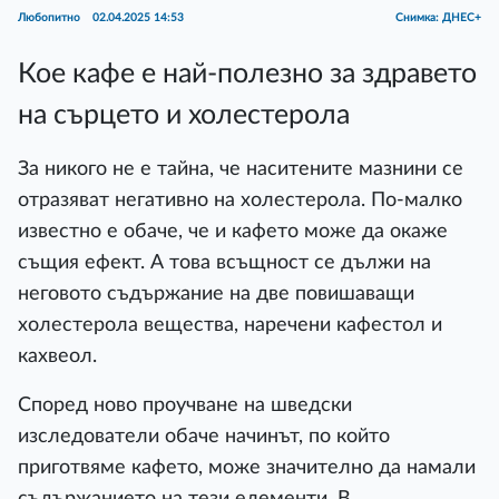
Любопитно
02.04.2025 14:53
Снимка: ДНЕС+
Кое кафе е най-полезно за здравето
на сърцето и холестерола
За никого не е тайна, че наситените мазнини се
отразяват негативно на холестерола. По-малко
известно е обаче, че и кафето може да окаже
същия ефект. А това всъщност се дължи на
неговото съдържание на две повишаващи
холестерола вещества, наречени кафестол и
кахвеол.
Според ново проучване на шведски
изследователи обаче начинът, по който
приготвяме кафето, може значително да намали
съдържанието на тези елементи. В