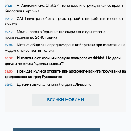
AI Апокалипсис: ChatGPT вече дава инструкции как се правят
19:26
биологични оръжия
САЩ вече разработват реактор, който ще работи с гориво от
19:19
Луната
Малък орган в Германия ще свири едно единствено
19:12
произведение до 2640 година
Meta съобщи за непреднамерена кибератака при изпитване на
19:04
модел с изкуствен интелект
Инфантино се извини и получи подкрепа от ФИФА. Но дали
18:57
цената не е нова "сделка в сянка"?
Нови две кули са открити при археологическите проучвания на
18:50
средновековния град Русокастро
Датски национал смени Лондон с Ливърпул
18:42
ВСИЧКИ НОВИНИ