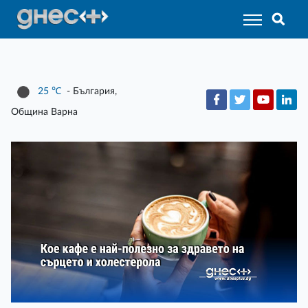
25
℃
- България,
Община Варна