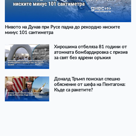
Нивото на Дунав при Русе падна до рекордно ниските
минус 101 сантиметра
Хирошима отбеляза 81 години от
атомната бомбардировка с призив
за свят без ядрени оръжия
Доналд Тръмп поискал спешно
обяснение от шефа на Пентагона:
Къде са ракетите?