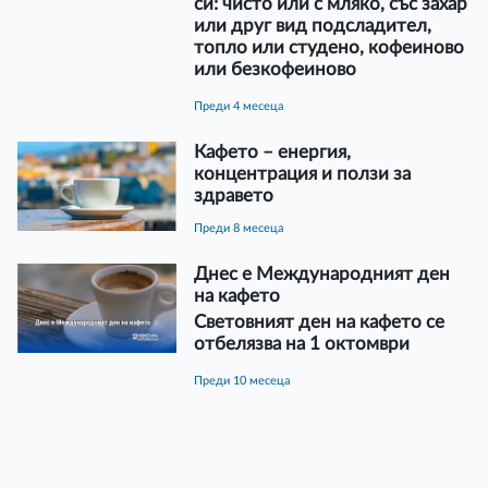
си: чисто или с мляко, със захар
или друг вид подсладител,
топло или студено, кофеиново
или безкофеиново
преди 4 месеца
Кафето – енергия,
концентрация и ползи за
здравето
преди 8 месеца
Днес е Международният ден
на кафето
Световният ден на кафето се
отбелязва на 1 октомври
преди 10 месеца