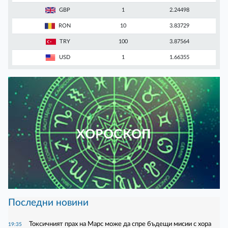
GBP
1
2.24498
RON
10
3.83729
TRY
100
3.87564
USD
1
1.66355
ХОРОСКОП
Последни новини
Токсичният прах на Марс може да спре бъдещи мисии с хора
19:35