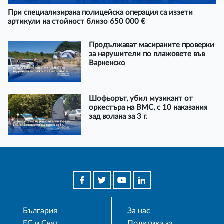
При специализирана полицейска операция са иззети
артикули на стойност близо 650 000 €
Продължават масираните проверки
за нарушители по плажовете във
Варненско
Шофьорът, убил музикант от
оркестъра на ВМС, с 10 наказания
зад волана за 3 г.
България
За нас
ЕС и Свят
Политика за