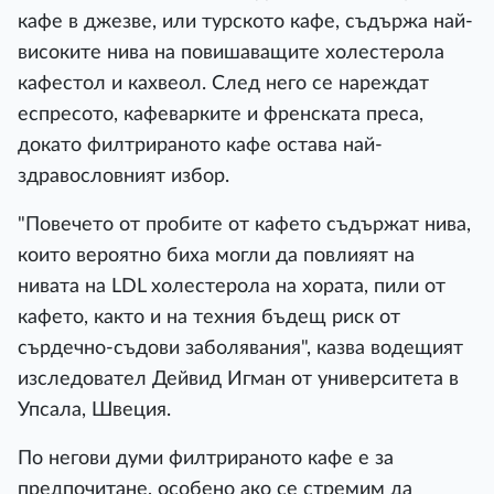
кафе в джезве, или турското кафе, съдържа най-
високите нива на повишаващите холестерола
кафестол и кахвеол. След него се нареждат
еспресото, кафеварките и френската преса,
докато филтрираното кафе остава най-
здравословният избор.
"Повечето от пробите от кафето съдържат нива,
които вероятно биха могли да повлияят на
нивата на LDL холестерола на хората, пили от
кафето, както и на техния бъдещ риск от
сърдечно-съдови заболявания", казва водещият
изследовател Дейвид Игман от университета в
Упсала, Швеция.
По негови думи филтрираното кафе е за
предпочитане, особено ако се стремим да