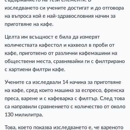
изследването си учените достигат и до отговора
на въпроса кой е най-здравословния начин за
приготвяне на кафе.
Целта им всъщност е била да измерят
количествата кафестол и кахвеол в проби от
кафе, приготвено от различни кафемашини на
обществени места, сравнявайки ги с филтрирано
с хартиени филтри кафе.
Учените са изследвали 14 начина за приготвяне
на кафе, сред които машина за еспресо, френска
преса, варене и с кафеварка с филтър. След това
са направили сравнението с количество от около
130 милилитра.
Това, което показва изследването е, че вареното