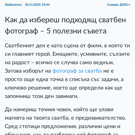
Любопитно
05.11.2025 10:44
Снимка: ДНЕС+
Как да избереш подходящ сватбен
фотограф – 5 полезни съвета
Сватбеният ден е като сцена от филм, в която ти
си главният герой. Емоциите, усмивките, сълзите
на радост – всичко се случва само веднъж.
Затова изборът на
фотограф за сватба
не е
просто още една точка в списъка със задачи, а
ключово решение, което ще определи как ще
запомниш този ден завинаги.
Да намериш точния човек, който ще улови
магията на твоята сватба, е предизвикателство.
Сред стотици предложения, различни цени и
обещания, как да разбереш кой фотограф за