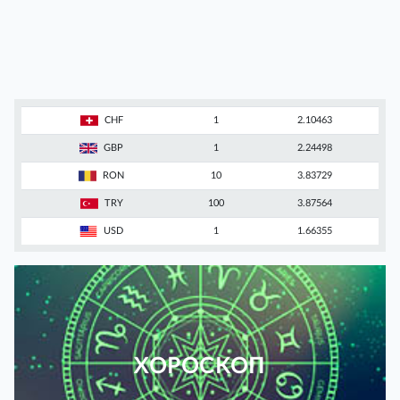
CHF
1
2.10463
GBP
1
2.24498
RON
10
3.83729
TRY
100
3.87564
USD
1
1.66355
ХОРОСКОП