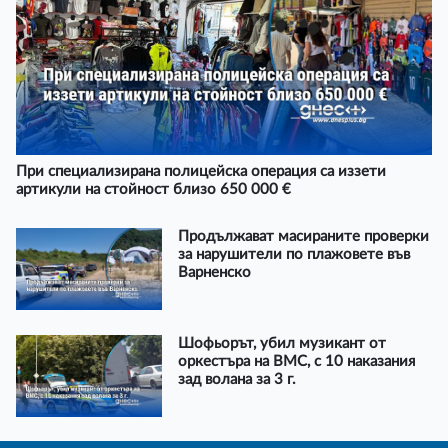
При специализирана полицейска операция са иззети
артикули на стойност близо 650 000 €
Продължават масираните проверки
за нарушители по плажовете във
Варненско
Шофьорът, убил музикант от
оркестъра на ВМС, с 10 наказания
зад волана за 3 г.