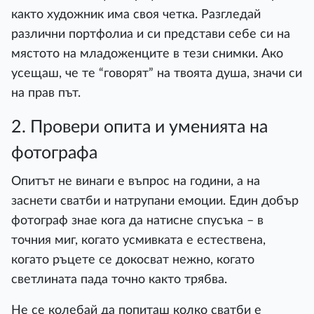
както художник има своя четка. Разгледай
различни портфолиа и си представи себе си на
мястото на младоженците в тези снимки. Ако
усещаш, че те “говорят” на твоята душа, значи си
на прав път.
2. Провери опита и уменията на
фотографа
Опитът не винаги е въпрос на години, а на
заснети сватби и натрупани емоции. Един добър
фотограф знае кога да натисне спусъка – в
точния миг, когато усмивката е естествена,
когато ръцете се докосват нежно, когато
светлината пада точно както трябва.
Не се колебай да попиташ колко сватби е