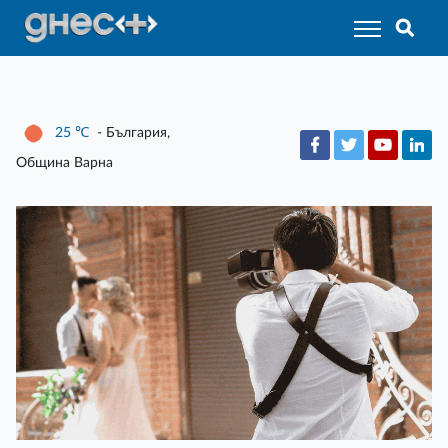
25
℃
- България,
Община Варна