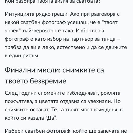
Кой разбира твоята визия за сватбата?
Интуицията рядко греши. Ако при разговора с
някой сватбен фотограф усещаш, че е "твоят
човек", най-вероятно е така. Изборът на
фотограф е като избор на партньор за танца –
трябва да ви е леко, естествено и да се движите
в един ритъм.
Финални мисли: снимките са
твоето безвремие
След години спомените избледняват, роклята
пожълтява, а цветята отдавна са увехнали. Но
снимките остават. Те са твоят мост към деня, в
който си казала “Да”.
Избери сватбен фотограф, който ще запечата не