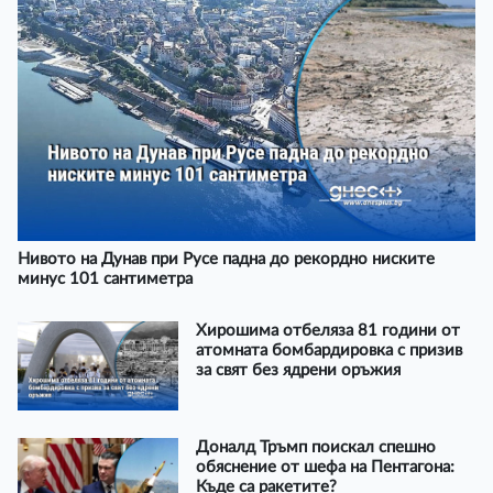
Нивото на Дунав при Русе падна до рекордно ниските
минус 101 сантиметра
Хирошима отбеляза 81 години от
атомната бомбардировка с призив
за свят без ядрени оръжия
Доналд Тръмп поискал спешно
обяснение от шефа на Пентагона:
Къде са ракетите?