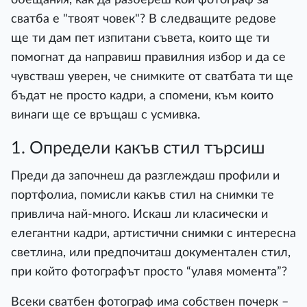
сватба е "твоят човек"? В следващите редове
ще ти дам пет изпитани съвета, които ще ти
помогнат да направиш правилния избор и да се
чувстваш уверен, че снимките от сватбата ти ще
бъдат не просто кадри, а спомени, към които
винаги ще се връщаш с усмивка.
1. Определи какъв стил търсиш
Преди да започнеш да разглеждаш профили и
портфолиа, помисли какъв стил на снимки те
привлича най-много. Искаш ли класически и
елегантни кадри, артистични снимки с интересна
светлина, или предпочиташ документален стил,
при който фотографът просто “улавя момента”?
Всеки сватбен фотограф има собствен почерк –