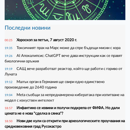
Последни новини
Хороскоп за петък, 7 август 2020 г.
00:25
Токсичният прах на Марс може да спре бъдещи мисии с хора
19:35
AI Апокалипсис: ChatGPT вече дава инструкции как се правят
19:26
биологични оръжия
САЩ вече разработват реактор, който ще работи с гориво от
19:19
Луната
Малък орган в Германия ще свири едно единствено
19:12
произведение до 2640 година
Meta съобщи за непреднамерена кибератака при изпитване на
19:04
модел с изкуствен интелект
Инфантино се извини и получи подкрепа от ФИФА. Но дали
18:57
цената не е нова "сделка в сянка"?
Нови две кули са открити при археологическите проучвания на
18:50
средновековния град Русокастро