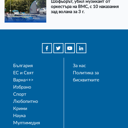
Шофьорът, убил музикант от
оркестъра на ВМС, с 10 наказания
зад волана за 3 г.
България
За нас
ЕС и Свят
Политика за
Варна<+>
бисквитките
Избрано
Спорт
Любопитно
Крими
Наука
Мултимедия