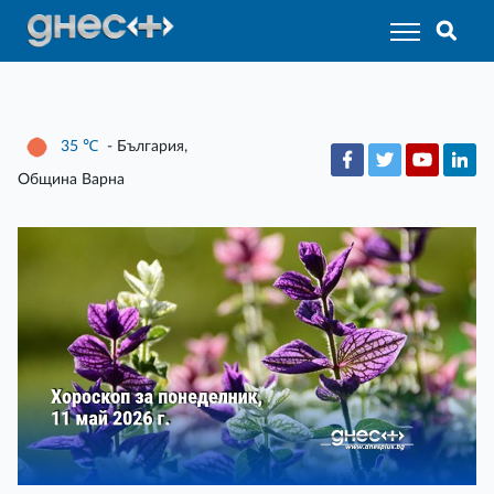
35
℃
- България,
Община Варна