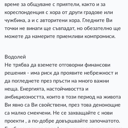
време за общуване с приятели, както и за
кореспонденция с хора от други градове или
чужбина, а и с авторитени хора. Гледните Ви
точки не винаги ще съвпадат, но обезателно ще
можете да намерите приемливи компромиси.
Водолей
Не трябва да вземете отговорни финансови
решения - има риск да проявите небрежност и
да погледнете през пръсти на много важни
неща. Енергията, настойчивостта и
амбициозността, които в този период на живота
Ви явно са Ви свойствени, през това денонощие
са малко смекчени. Не се захващайте с нови
проекти , а по-добре довършвайте започнатото.