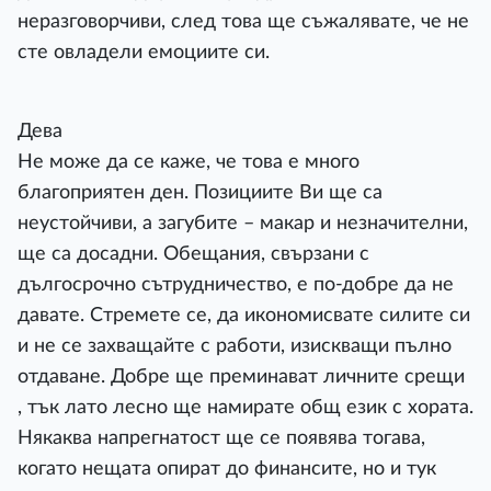
неразговорчиви, след това ще съжалявате, че не
сте овладели емоциите си.
Дева
Не може да се каже, че това е много
благоприятен ден. Позициите Ви ще са
неустойчиви, а загубите – макар и незначителни,
ще са досадни. Обещания, свързани с
дългосрочно сътрудничество, е по-добре да не
давате. Стремете се, да икономисвате силите си
и не се захващайте с работи, изискващи пълно
отдаване. Добре ще преминават личните срещи
, тък лато лесно ще намирате общ език с хората.
Някаква напрегнатост ще се появява тогава,
когато нещата опират до финансите, но и тук