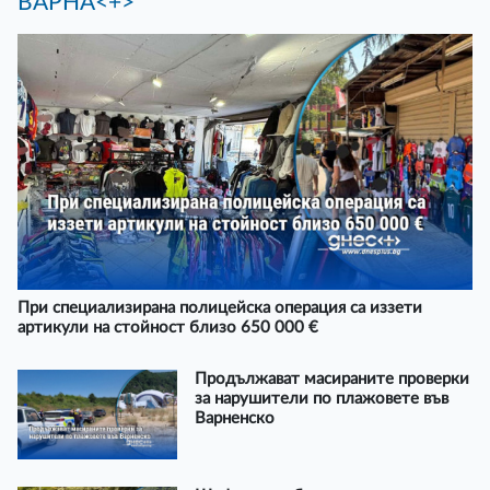
ВАРНА<+>
При специализирана полицейска операция са иззети
артикули на стойност близо 650 000 €
Продължават масираните проверки
за нарушители по плажовете във
Варненско