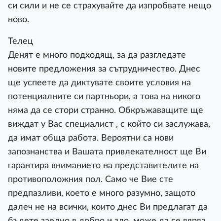
си сили и не се страхувайте да изпробвате нещо
ново.
Телец
Денят е много подходящ, за да разгледате
новите предложения за сътрудничество. Днес
ще успеете да диктувате своите условия на
потенциалните си партньори, а това на никого
няма да се стори странно. Обкръжаващите ще
виждат у Вас специалист , с който си заслужава,
да имат обща работа. Вероятни са нови
запознанства и Вашата привлекателност ще Ви
гарантира вниманието на представителите на
противоположния пол. Само че Вие сте
предпазливи, което е много разумно, защото
далеч не на всички, които днес Ви предлагат да
бъдете заедно в добро и зло, може да се вярва.