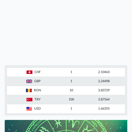
CHF
1
2.10463
GBP
1
2.24498
RON
10
3.83729
TRY
100
3.87564
USD
1
1.66355