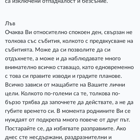
са изключени отпадналост и безсъние.
Лъв
Очаква Ви относително спокоен ден, свързан не
толкова със събития, колкото с предвкусване на
събитията. Може да си позволите да си
отдъхнете, а може и да наблюдавате много
внимателно всичко ставащо, като едновременно
с това си правите изводи и градите планове.
Всичко зависи от мащабите на Вашите лични
цели. Колкото по-големи са те, толкова по-
бързо трябва да започнете да действате, а не да
губите времето си. В момента роднините Ви се
нуждаят от подкрепа много повече от друг път.
Постарайте се, да избягвате разправиите. Ако
днес сте несдържани, раздразнителни и