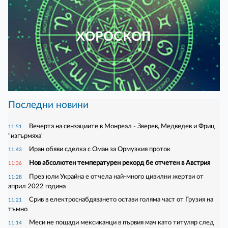
ХОРОСКОП
Последни новини
Вечерта на сензациите в Монреал - Зверев, Медведев и Фриц
11:51
"изгърмяха"
Иран обяви сделка с Оман за Ормузкия проток
11:43
Нов абсолютен температурен рекорд бе отчетен в Австрия
11:36
През юли Украйна е отчела най-много цивилни жертви от
11:28
април 2022 година
Срив в електроснабдяването остави голяма част от Грузия на
11:21
тъмно
Меси не пощади мексиканци в първия мач като титуляр след
11:14