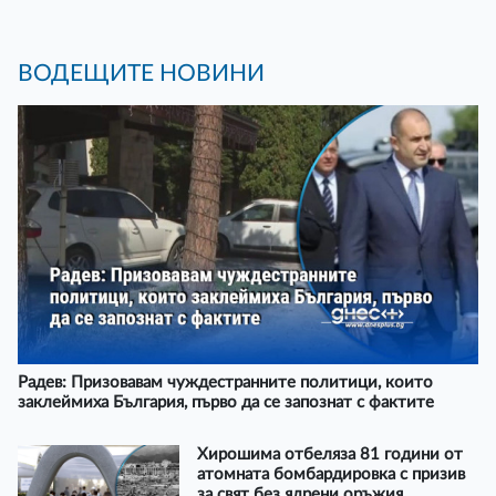
ВОДЕЩИТЕ НОВИНИ
Радев: Призовавам чуждестранните политици, които
заклеймиха България, първо да се запознат с фактите
Хирошима отбеляза 81 години от
атомната бомбардировка с призив
за свят без ядрени оръжия