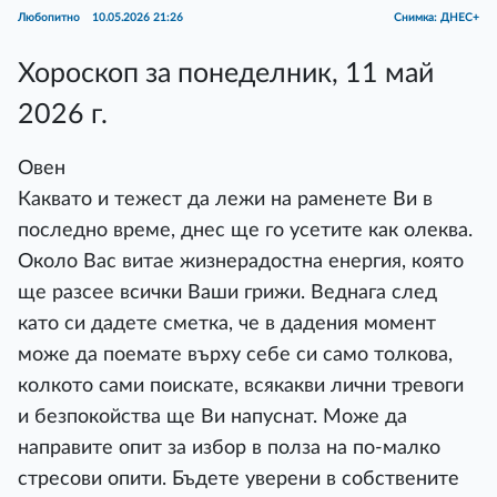
Любопитно
10.05.2026 21:26
Снимка: ДНЕС+
Хороскоп за понеделник, 11 май
2026 г.
Овен
Каквато и тежест да лежи на раменете Ви в
последно време, днес ще го усетите как олеква.
Около Вас витае жизнерадостна енергия, която
ще разсее всички Ваши грижи. Веднага след
като си дадете сметка, че в дадения момент
може да поемате върху себе си само толкова,
колкото сами поискате, всякакви лични тревоги
и безпокойства ще Ви напуснат. Може да
направите опит за избор в полза на по-малко
стресови опити. Бъдете уверени в собствените