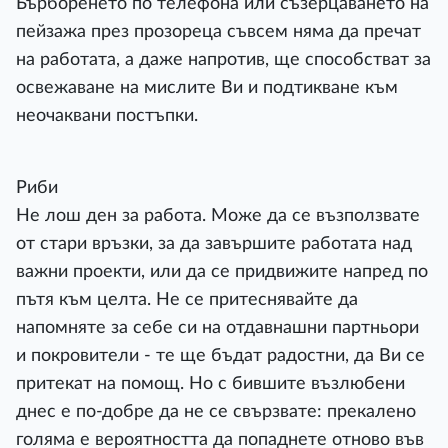
Бърборенето по телефона или съзерцаването на
пейзажа през прозореца съвсем няма да пречат
на работата, а даже напротив, ще способстват за
освежаване на мислите Ви и подтикване към
неочаквани постъпки.
Риби
Не лош ден за работа. Може да се възползвате
от стари връзки, за да завършите работата над
важни проекти, или да се придвижите напред по
пътя към целта. Не се притеснявайте да
напомняте за себе си на отдавнашни партньори
и покровители - те ще бъдат радостни, да Ви се
притекат на помощ. Но с бившите възлюбени
днес е по-добре да не се свързвате: прекалено
голяма е вероятността да попаднете отново във