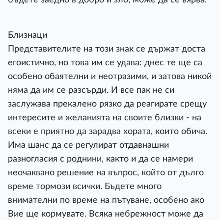
Близнаци
Представителите на този знак се държат доста
егоистично, но това им се удава: днес те ще са
особено обаятелни и неотразими, и затова никой
няма да им се разсърди. И все пак не си
заслужава прекалено рязко да реагирате срещу
интересите и желанията на своите близки - на
всеки е приятно да зарадва хората, които обича.
Има шанс да се регулират отдавнашни
разногласия с роднини, както и да се намери
неочаквано решение на въпрос, който от дълго
време тормози всички. Бъдете много
внимателни по време на пътуване, особено ако
Вие ще кормувате. Всяка небрежност може да