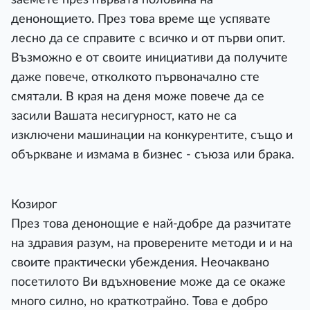
денонощието. През това време ще успявате
лесно да се справите с всичко и от първи опит.
Възможно е от своите инициативи да получите
даже повече, отколкото първоначално сте
смятали. В края на деня може повече да се
засили Вашата несигурност, като не са
изключени машинации на конкурентите, също и
объркване и измама в бизнес - съюза или брака.
Козирог
През това денонощие е най-добре да разчитате
на здравия разум, на проверените методи и и на
своите практически убеждения. Неочаквано
посетилото Ви вдъхновение може да се окаже
много силно, но краткотрайно. Това е добро