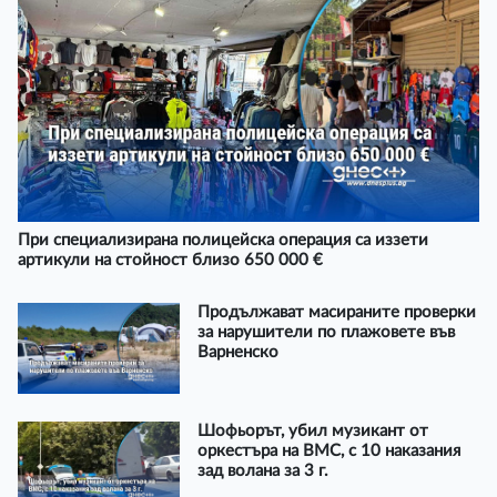
При специализирана полицейска операция са иззети
артикули на стойност близо 650 000 €
Продължават масираните проверки
за нарушители по плажовете във
Варненско
Шофьорът, убил музикант от
оркестъра на ВМС, с 10 наказания
зад волана за 3 г.