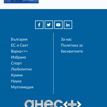
България
За нас
ЕС и Свят
Политика за
Варна<+>
бисквитките
Избрано
Спорт
Любопитно
Крими
Наука
Мултимедия