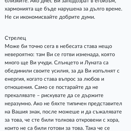
близките. Ако днес Ви заподозрат в егоизъм,
хармонията ще бъде нарушена за дълго време.
Не си икономисвайте добрите думи.
Стрелец
Може би точно сега в небесата става нещо
невероятно: там Ви се готви изненада, която
много ще Ви учуди. Слънцето и Луната са
обединили своите усилия, за да Ви изпълнят с
енергия, когато става въпрос за любов и
отношения. Само се постарайте да не
прекалявате – рискувате да се държите
неразумно. Ако не бяхте типичен представител
на Вашия знак, после можеше и да съжалявате
за това, че сте били толкова откровени с хора,
които не са били готови за това. Така че се