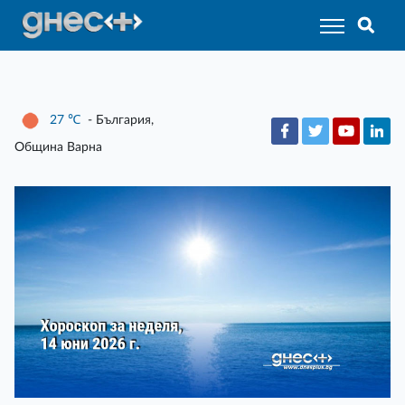
27
℃
- България,
Община Варна