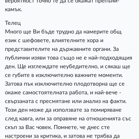
вероятност точно те да се окажат препъни-
камък.
Телец
Много ще Ви бъде трудно да намерите общ
език с шефовете, влиятелните хора и
представителите на държавните органи. За
публични изяви това също не е най-подходящия
ден. Ще изглеждате неубедително, и сякаш ще
се губите в изключително важните моменти.
Затова пък изключително плодотворна ще се
окаже самостоятелната работа, и най-вече -
свързаната с пресмятане или анализ на факти.
Този ден може да използвате за помиряване
след кавга, или за оправяне на отношенията със
скъп за Вас човек. Помнете, че днес сте
настроени за критика, и затова не трябва да