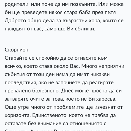
родители, или поне да им позвъните. Или може
би ще преведете някоя стара баба през пътя
Доброто общо дела за възрастни хора, които се
нуждаят от вас, само ще Ви сближи.
Скорпион
Старайте се спокойно да се отнасяте към
всичко, което става около Вас. Много неприятни
събития от този ден няма да имат никакви
последствия, ако не започнете да реагирате
прекалено болезнено. Днес може просто да си
затваряте очите за това, което не Ви харесва.
Още утре много от проблемите ще изчезнат от
хоризонта. Единственото, което не трябва да
оставате без внимание са отношениято с