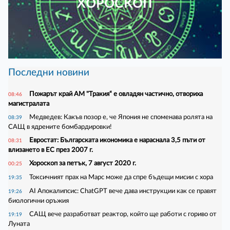
ХОРОСКОП
Последни новини
Пожарът край АМ "Тракия“ е овладян частично, отвориха
08:46
магистралата
Медведев: Какъв позор е, че Япония не споменава ролята на
08:39
САЩ в ядрените бомбардировки!
Евростат: Българската икономика е нараснала 3,5 пъти от
08:31
влизането в ЕС през 2007 г.
Хороскоп за петък, 7 август 2020 г.
00:25
Токсичният прах на Марс може да спре бъдещи мисии с хора
19:35
AI Апокалипсис: ChatGPT вече дава инструкции как се правят
19:26
биологични оръжия
САЩ вече разработват реактор, който ще работи с гориво от
19:19
Луната