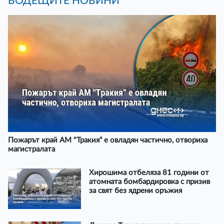
ВОДЕЩИТЕ НОВИНИ
Пожарът край АМ "Тракия“ е овладян частично, отвориха
магистралата
Хирошима отбеляза 81 години от
атомната бомбардировка с призив
за свят без ядрени оръжия