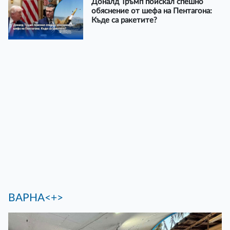
Доналд Тръмп поискал спешно
обяснение от шефа на Пентагона:
Къде са ракетите?
ВАРНА<+>