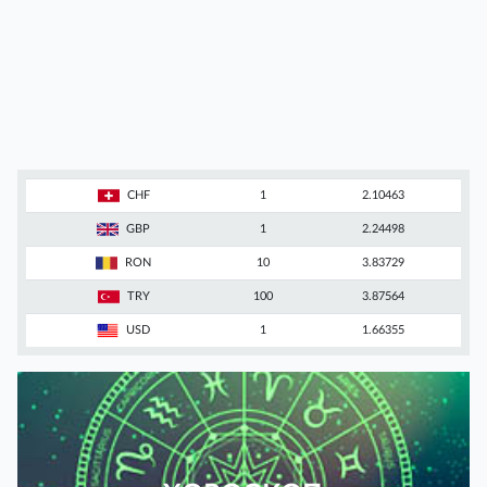
CHF
1
2.10463
GBP
1
2.24498
RON
10
3.83729
TRY
100
3.87564
USD
1
1.66355