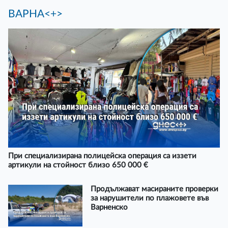
ВАРНА<+>
При специализирана полицейска операция са иззети
артикули на стойност близо 650 000 €
Продължават масираните проверки
за нарушители по плажовете във
Варненско