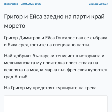
Любопитно
03.06.2026 19:23
Снимка: ДНЕС+
Григор и Ейса заедно на парти край
морето
Григор Димитров и Ейса Гонсалес пак се събраха
и бяха сред гостите на специално парти.
Най-добрият български тенисист в историята и
мексиканската му приятелка присъстваха на
вечерята на модна марка във френския курортен
град Антиб.
На Григор му предстоят турнирите на трева.