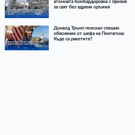
атомната бомбардировка с призив
за свят без ядрени оръжия
Доналд Тръмп поискал спешно
обяснение от шефа на Пентагона:
Къде са ракетите?