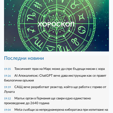
ХОРОСКОП
Последни новини
Токсичният прах на Марс може да спре бъдещи мисии с хора
19:35
AI Апокалипсис: ChatGPT вече дава инструкции как се правят
19:26
биологични оръжия
САЩ вече разработват реактор, който ще работи с гориво от
19:19
Луната
Малък орган в Германия ще свири едно единствено
19:12
произведение до 2640 година
Meta съобщи за непреднамерена кибератака при изпитване на
19:04