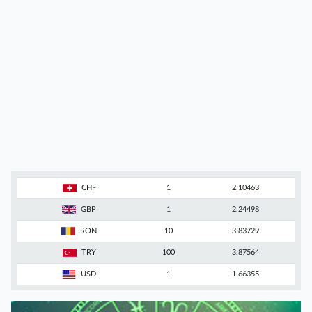
CHF
1
2.10463
GBP
1
2.24498
RON
10
3.83729
TRY
100
3.87564
USD
1
1.66355