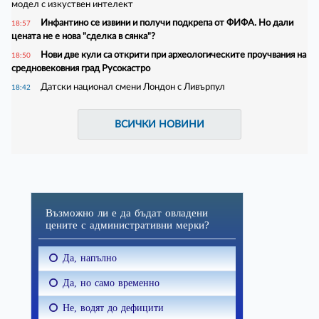
модел с изкуствен интелект
Инфантино се извини и получи подкрепа от ФИФА. Но дали
18:57
цената не е нова "сделка в сянка"?
Нови две кули са открити при археологическите проучвания на
18:50
средновековния град Русокастро
Датски национал смени Лондон с Ливърпул
18:42
ВСИЧКИ НОВИНИ