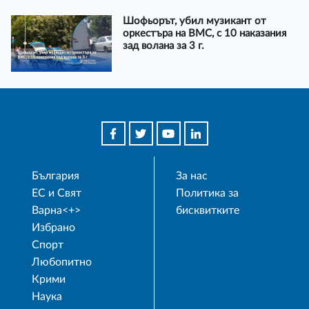
Шофьорът, убил музикант от
оркестъра на ВМС, с 10 наказания
зад волана за 3 г.
България
За нас
ЕС и Свят
Политика за
Варна<+>
бисквитките
Избрано
Спорт
Любопитно
Крими
Наука